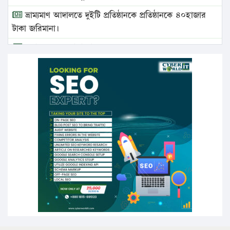
ভ্রাম্যমাণ আদালতে দুইটি প্রতিষ্ঠানকে প্রতিষ্ঠানকে ৪০হাজার
টাকা জরিমানা।
এবার লঞ্চের ভাড়া বাড়ল
১৭ থেকে ২১ শতাংশ বিদ্যুতের দাম বাড়ানোর প্রস্তাব পিডিবির
১৬ মে চাঁদপুর ও ২৫ মে ফেনী সফরে যাবেন প্রধানমন্ত্রী
উচ্চশিক্ষায় গৌরবময় অর্জন: পূর্ণ স্কলারশিপে যুক্তরাষ্ট্রে
পিএইচডি করছেন কুয়েটের কৃতি…
সারা দেশে বজ্রাঘাতে ১৪ জনের প্রাণহানি
কঠোর হচ্ছে এসএসসি ও এইচএসসি পরীক্ষা
ফরিদগঞ্জে আগুনে পুড়লো ৬ ব্যবসা প্রতিষ্ঠান