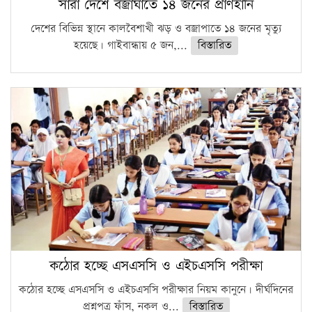
সারা দেশে বজ্রাঘাতে ১৪ জনের প্রাণহানি
দেশের বিভিন্ন স্থানে কালবৈশাখী ঝড় ও বজ্রাপাতে ১৪ জনের মৃত্যু
হয়েছে। গাইবান্ধায় ৫ জন,...
বিস্তারিত
কঠোর হচ্ছে এসএসসি ও এইচএসসি পরীক্ষা
কঠোর হচ্ছে এসএসসি ও এইচএসসি পরীক্ষার নিয়ম কানুনে। দীর্ঘদিনের
প্রশ্নপত্র ফাঁস, নকল ও...
বিস্তারিত