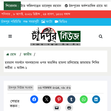
ন্দ্রীয় কমিটিতে ফরিদগঞ্জের তারেকুর রহমান
শিরোনাম:
চাঁদপুরের অর্ধশতাধিক গ্রামে আগামীকা
শনিবার , ৮ আগস্ট, ২০২৬ খ্রিষ্টাব্দ , ২৪ শ্রাবণ, ১৪৩৩ বঙ্গাব্দ
চাঁদপুর পরিচিতি
লঞ্চ সময়সূচী
ফটো
ভিডিও
হোম
/
জাতীয়
/
হরতাল সমর্থনে যানবাহনের ওপর অতর্কিত হামলা চালিয়েছে জামায়াত শিবির
কর্মীরা ॥ আটক-১
চাঁদপুর নিউজ সংবাদ
০৩ নভেম্বার ২০১৪, ০৯:৫৬
শেয়ার
করুন: