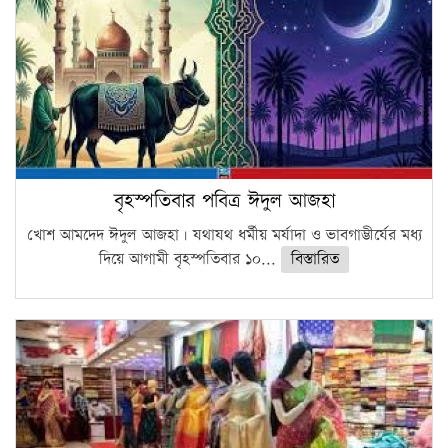
বৃহস্পতিবার পবিত্র ঈদুল আজহা
খোশ আমদেদ ঈদুল আজহা। যথাযথ ধর্মীয় মর্যাদা ও ভাবগাম্ভীর্যের মধ্য
দিয়ে আগামী বৃহস্পতিবার ১০...
বিস্তারিত