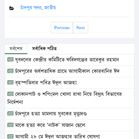
চাঁদপুর সদর
,
জাতীয়
Previous
Next
সর্বশেষ
সর্বাধিক পঠিত
যুবদলের কেন্দ্রীয় কমিটিতে ফরিদগঞ্জের তারেকুর রহমান
চাঁদপুরের অর্ধশতাধিক গ্রামে আগামীকাল কোরবানির ঈদ
বৃহস্পতিবার পবিত্র ঈদুল আজহা
দোকানপাট ও শপিংমল খোলা রাখা নিয়ে বিদ্যুৎ বিভাগের
নির্দেশনা
চাঁদপুরে হত্যা মামলায় যুবকের মৃত্যুদণ্ড
মাকে হত্যা করে ‘নাটক’ সাজান ছেলে
আগামী ২৮ মে ঈদুল আজহার তারিখ ঘোষণা