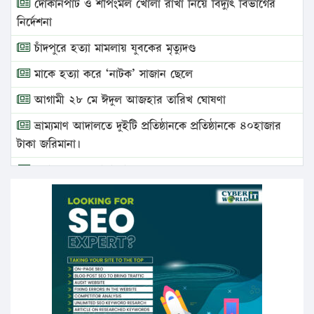
দোকানপাট ও শপিংমল খোলা রাখা নিয়ে বিদ্যুৎ বিভাগের
নির্দেশনা
চাঁদপুরে হত্যা মামলায় যুবকের মৃত্যুদণ্ড
মাকে হত্যা করে ‘নাটক’ সাজান ছেলে
আগামী ২৮ মে ঈদুল আজহার তারিখ ঘোষণা
ভ্রাম্যমাণ আদালতে দুইটি প্রতিষ্ঠানকে প্রতিষ্ঠানকে ৪০হাজার
টাকা জরিমানা।
এবার লঞ্চের ভাড়া বাড়ল
১৭ থেকে ২১ শতাংশ বিদ্যুতের দাম বাড়ানোর প্রস্তাব পিডিবির
১৬ মে চাঁদপুর ও ২৫ মে ফেনী সফরে যাবেন প্রধানমন্ত্রী
উচ্চশিক্ষায় গৌরবময় অর্জন: পূর্ণ স্কলারশিপে যুক্তরাষ্ট্রে
পিএইচডি করছেন কুয়েটের কৃতি…
সারা দেশে বজ্রাঘাতে ১৪ জনের প্রাণহানি