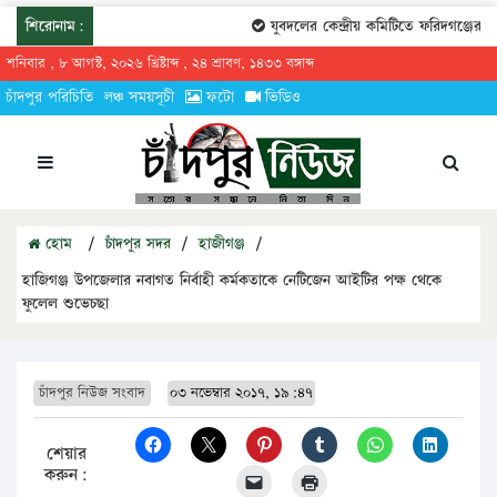
শিরোনাম:
যুবদলের কেন্দ্রীয় কমিটিতে ফরিদগঞ্জের তারে
শনিবার , ৮ আগস্ট, ২০২৬ খ্রিষ্টাব্দ , ২৪ শ্রাবণ, ১৪৩৩ বঙ্গাব্দ
চাঁদপুর পরিচিতি
লঞ্চ সময়সূচী
ফটো
ভিডিও
হোম
/
চাঁদপুর সদর
/
হাজীগঞ্জ
/
হাজিগঞ্জ উপজেলার নবাগত নির্বাহী কর্মকতাকে নেটিজেন আইটির পক্ষ থেকে
ফুলেল শুভেচছা
চাঁদপুর নিউজ সংবাদ
০৩ নভেম্বার ২০১৭, ১৯:৪৭
শেয়ার
করুন: