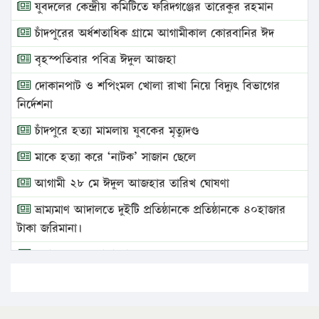
যুবদলের কেন্দ্রীয় কমিটিতে ফরিদগঞ্জের তারেকুর রহমান
চাঁদপুরের অর্ধশতাধিক গ্রামে আগামীকাল কোরবানির ঈদ
বৃহস্পতিবার পবিত্র ঈদুল আজহা
দোকানপাট ও শপিংমল খোলা রাখা নিয়ে বিদ্যুৎ বিভাগের
নির্দেশনা
চাঁদপুরে হত্যা মামলায় যুবকের মৃত্যুদণ্ড
মাকে হত্যা করে ‘নাটক’ সাজান ছেলে
আগামী ২৮ মে ঈদুল আজহার তারিখ ঘোষণা
ভ্রাম্যমাণ আদালতে দুইটি প্রতিষ্ঠানকে প্রতিষ্ঠানকে ৪০হাজার
টাকা জরিমানা।
এবার লঞ্চের ভাড়া বাড়ল
১৭ থেকে ২১ শতাংশ বিদ্যুতের দাম বাড়ানোর প্রস্তাব পিডিবির
১৬ মে চাঁদপুর ও ২৫ মে ফেনী সফরে যাবেন প্রধানমন্ত্রী