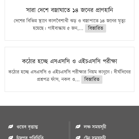
সারা দেশে বজ্রাঘাতে ১৪ জনের প্রাণহানি
দেশের বিভিন্ন স্থানে কালবৈশাখী ঝড় ও বজ্রাপাতে ১৪ জনের মৃত্যু
হয়েছে। গাইবান্ধায় ৫ জন,...
বিস্তারিত
কঠোর হচ্ছে এসএসসি ও এইচএসসি পরীক্ষা
কঠোর হচ্ছে এসএসসি ও এইচএসসি পরীক্ষার নিয়ম কানুনে। দীর্ঘদিনের
প্রশ্নপত্র ফাঁস, নকল ও...
বিস্তারিত
ওয়েব বৃত্তান্ত
লঞ্চ সময়সূচী
চাঁদপুর পরিচিতি
ট্রেন সময়সূচী