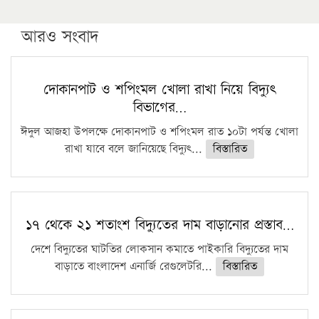
উচ্চশিক্ষায় গৌরবময় অর্জন: পূর্ণ স্কলারশিপে যুক্তরাষ্ট্রে
পিএইচডি করছেন কুয়েটের কৃতি…
আরও সংবাদ
সারা দেশে বজ্রাঘাতে ১৪ জনের প্রাণহানি
কঠোর হচ্ছে এসএসসি ও এইচএসসি পরীক্ষা
দোকানপাট ও শপিংমল খোলা রাখা নিয়ে বিদ্যুৎ
বিভাগের…
ফরিদগঞ্জে আগুনে পুড়লো ৬ ব্যবসা প্রতিষ্ঠান
ঈদুল আজহা উপলক্ষে দোকানপাট ও শপিংমল রাত ১০টা পর্যন্ত খোলা
রাখা যাবে বলে জানিয়েছে বিদ্যুৎ...
বিস্তারিত
১৭ থেকে ২১ শতাংশ বিদ্যুতের দাম বাড়ানোর প্রস্তাব…
দেশে বিদ্যুতের ঘাটতির লোকসান কমাতে পাইকারি বিদ্যুতের দাম
বাড়াতে বাংলাদেশ এনার্জি রেগুলেটরি...
বিস্তারিত