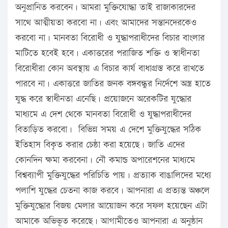
অনুপ্রানিত করবেন। আমরা মুক্তিযোদ্ধা তাই রাজাকারদের
সাথে আত্মীয়তা করবো না। এবং আমাদের সন্তানদেরকেও
করবো না। মানবতা বিরোধী ও যুদ্ধাপরাধীদের বিচার বাংলার
মাটিতে হবেই হবে। একাত্তরের পরাজিত শক্তি ও স্বাধীনতা
বিরোধীরা কোন অবস্থায় এ বিচার কার্য বাধাগ্রস্ত করে রাখতে
পারবে না। একাত্তরে জাতির জনক বঙ্গবন্ধুর নির্দেশে অস্ত্র হাতে
যুদ্ধ করে স্বাধীনতা এনেছি। প্রয়োজনে অরেকটির যুদ্ধোর
মাধ্যমে এ দেশ থেকে মানবতা বিরোধী ও যুদ্ধাপরাধীদের
বিতাড়িত করবো। বিভিন্ন সময় এ দেশে মুক্তিযুদ্ধের সঠিক
ইতিহাস বিকৃত করার চেষ্ঠা করা হয়েছে। জাতি এদের
কোনদিন ক্ষমা করবেনা। নৌ কমান্ড অপারেশনের মাধ্যমে
বিশ্বব্যাপী মুক্তিযুদ্ধের পরিচিতি পায়। প্রত্যাক বাঙালিদের মধ্যে
পলাশি যুদ্ধের চেতনা কাজ করবে। আপনারা এ প্রত্যন্ত অঞ্চলে
মুক্তিযুদ্ধোর বিজয় মেলার আয়োজন করে সফল হয়েছেন এটা
আমাকে অভিভূত করেছে। আগামীতেও আপনারা এ অনুষ্ঠান