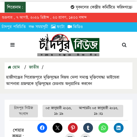
শিরোনাম:
যুবদলের কেন্দ্রীয় কমিটিতে ফরিদগঞ্জের তা
শুক্রবার , ৭ আগস্ট, ২০২৬ খ্রিষ্টাব্দ , ২৩ শ্রাবণ, ১৪৩৩ বঙ্গাব্দ
চাঁদপুর পরিচিতি
লঞ্চ সময়সূচী
ফটো
ভিডিও
হোম
/
জাতীয়
/
হাজীগঞ্জের পিরোজপুরে মুক্তিযুদ্ধের বিজয় মেলা সমাপ্ত মুক্তিযোদ্ধা ভাইয়েরা
আপনারা প্রজন্মকে মুক্তিযুদ্ধের চেতনায় অনুপ্রানিত করবেন
চাঁদপুর নিউজ
০৫ জানুয়ারী ২০১৩,
আপডেটঃ
০৫ জানুয়ারী ২০১৩,
সংবাদ
১৯:১৯
১৯:২১
শেয়ার
করুন: