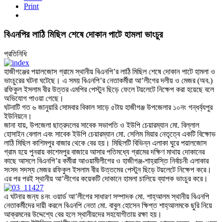
Print
বিএনপির লাঠি মিছিল শেষে দোকান পাটে হামলা ভাংচুর
প্রতিনিধি
হাজীগঞ্জের পয়ালজোস গ্রামে স্থানীয় বিএনপি’র লাঠি মিছিল শেষে দোকান পাটে হামলা ও
ভাংচুরের ঘটনা ঘটেছে। এ সময় বিএনপি’র নেতাকর্মীরা আ’লীগের দলীয় ও মেজর (অব.)
রফিকুল ইসলাম বীর উত্তর এমপির পেস্টুন ছিড়ে ফেলে টয়লেটে নিক্ষেপ করা হয়েছে বলে
অভিযোগ পাওয়া গেছে।
ঘটনাটি গত ৬ জানুয়ারি সোমবার বিকাল সাড়ে ৫টায় হাজীগঞ্জ উপজেলার ১০নং গন্ধর্ব্যপুর
ইউনিয়নে।
জানা যায়, উপজেলা ছাত্রদলের সাবেক সভাপতি ও ইউপি চেয়ারম্যান মো. বিল্লাল
হোসাইন বেলাল এবং সাবেক ইউপি চেয়ারম্যান মো. সেলিম মিয়ার নেতৃত্বে একটি বিক্ষোভ
লাঠি মিছিল কাশিমপুর বাজার থেকে বের হয়। মিছিলটি বিভিন্ন এলাকা ঘুরে পয়ালজোস
গ্রাম হয়ে পুনরায় কাশেমপুর বাজারে আসার পতিমধ্যে গ্রামের দক্ষিণ মাথায় দোকানের
কাছে আসলে বিএনপি’র কর্মীরা আওয়ামীলীগের ও হাজীগঞ্জ-শাহ্রাস্তি নির্বাচনী এলাকার
সংসদ সদস্য মেজর রফিকুল ইসলাম বীর উত্তমের পেস্টুন ছিড়ে টয়লেটে নিক্ষেপ করে।
এর পর পরই স্থানীয় আ’লীগের কয়েকটি দোকানে হামলা চালিয়ে ব্যাপক ভাংচুর করে।
এ ঘটনার জন্য ৪নং ওয়ার্ড আ’লীগের সাধারণ সম্পাদক মো. শাহ্আলম স্থানীয় বিএনপি
নেতাকর্মীদের দায়ী করলে বিএনপি নেতা মো. বাবুল হোসেন ক্ষিপ্ত শাহ্আলমকে ছুরি নিয়ে
আক্রমনের উদ্দেশ্যে বের হলে স্থানীয়দের সহযোগীতায় রক্ষা হয়।