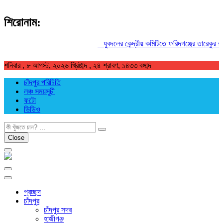
শিরোনাম:
যুবদলের কেন্দ্রীয় কমিটিতে ফরিদগঞ্জের তারেকুর রহমান
শনিবার , ৮ আগস্ট, ২০২৬ খ্রিষ্টাব্দ , ২৪ শ্রাবণ, ১৪৩৩ বঙ্গাব্দ
চাঁদপুর পরিচিতি
লঞ্চ সময়সূচী
ফটো
ভিডিও
খুজুন
Close
প্রচ্ছদ
চাঁদপুর
চাঁদপুর সদর
হাজীগঞ্জ