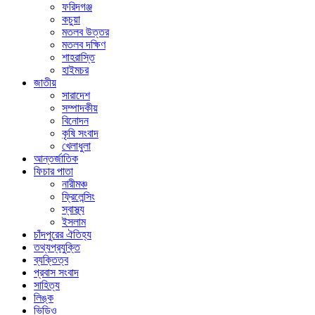
ফরিদগঞ্জ
কচুয়া
মতলব উত্তর
মতলব দক্ষিণ
শাহরাস্তি
হাইমচর
জাতীয়
সারাদেশ
সম্পাদকীয়
বিনোদন
কৃষি সংবাদ
খেলাধুলা
আন্তর্জাতিক
ফিচার পাতা
নারীমঞ্চ
ফ্রিলেন্সিং
স্বাস্থ্য
ইসলাম
চাঁদপুরের ঐতিহ্য
তথ্যপ্রযুক্তি
ব্যক্তিত্ব
প্রবাস সংবাদ
সাহিত্য
লিঙ্ক
ভিডিও