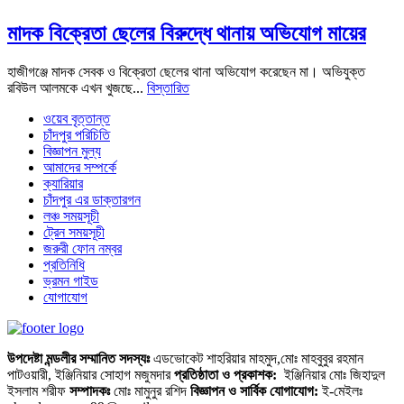
মাদক বিক্রেতা ছেলের বিরুদ্ধে থানায় অভিযোগ মায়ের
হাজীগঞ্জে মাদক সেবক ও বিক্রেতা ছেলের থানা অভিযোগ করেছেন মা। অভিযুক্ত
রবিউল আলমকে এখন খুজছে...
বিস্তারিত
ওয়েব বৃত্তান্ত
চাঁদপুর পরিচিতি
বিজ্ঞাপন মুল্য
আমাদের সম্পর্কে
ক্যারিয়ার
চাঁদপুর এর ডাক্তারগন
লঞ্চ সময়সূচী
ট্রেন সময়সূচী
জরুরী ফোন নম্বর
প্রতিনিধি
ভ্রমন গাইড
যোগাযোগ
উপদেষ্টা মন্ডলীর সম্মানিত সদস্যঃ
এডভোকেট শাহরিয়ার মাহমুদ,মোঃ মাহবুবুর রহমান
পাটওয়ারী, ইঞ্জিনিয়ার সোহাগ মজুমদার
প্রতিষ্ঠাতা ও প্রকাশক:
ইঞ্জিনিয়ার মোঃ জিহাদুল
ইসলাম শরীফ
সম্পাদকঃ
মোঃ মামুনুর রশিদ
বিজ্ঞাপন ও সার্বিক যোগাযোগ:
ই-মেইলঃ