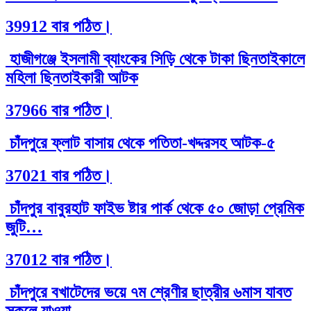
39912 বার পঠিত।
হাজীগঞ্জে ইসলামী ব্যাংকের সিড়ি থেকে টাকা ছিনতাইকালে
মহিলা ছিনতাইকারী আটক
37966 বার পঠিত।
চাঁদপুরে ফ্লাট বাসায় থেকে পতিতা-খদ্দরসহ আটক-৫
37021 বার পঠিত।
চাঁদপুর বাবুরহাট ফাইভ ষ্টার পার্ক থেকে ৫০ জোড়া প্রেমিক
জুটি…
37012 বার পঠিত।
চাঁদপুরে বখাটেদের ভয়ে ৭ম শ্রেণীর ছাত্রীর ৬মাস যাবত
স্কুলে যাওয়া…