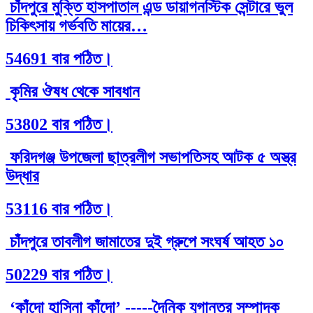
চাঁদপুরে মুক্তি হাসপাতাল এন্ড ডায়াগনস্টিক সেন্টারে ভুল
চিকিৎসায় গর্ভবতি মায়ের…
54691 বার পঠিত।
কৃমির ঔষধ থেকে সাবধান
53802 বার পঠিত।
ফরিদগঞ্জ উপজেলা ছাত্রলীগ সভাপতিসহ আটক ৫ অস্ত্র
উদ্ধার
53116 বার পঠিত।
চাঁদপুরে তাবলীগ জামাতের দুই গ্রুপে সংঘর্ষ আহত ১০
50229 বার পঠিত।
‘কাঁদো হাসিনা কাঁদো’ -----দৈনিক যুগান্তর সম্পাদক