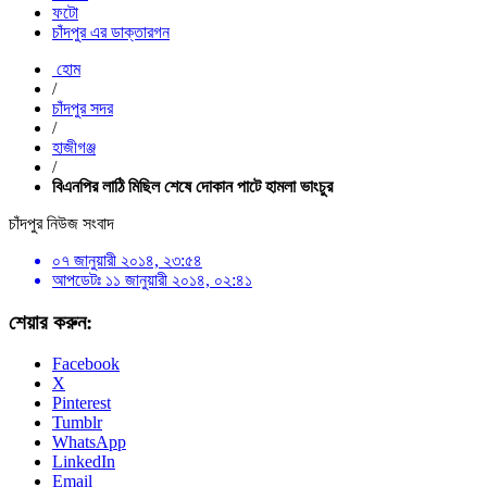
ফটো
চাঁদপুর এর ডাক্তারগন
হোম
/
চাঁদপুর সদর
/
হাজীগঞ্জ
/
বিএনপির লাঠি মিছিল শেষে দোকান পাটে হামলা ভাংচুর
চাঁদপুর নিউজ সংবাদ
০৭ জানুয়ারী ২০১৪, ২৩:৫৪
আপডেটঃ
১১ জানুয়ারী ২০১৪, ০২:৪১
শেয়ার করুন:
Facebook
X
Pinterest
Tumblr
WhatsApp
LinkedIn
Email