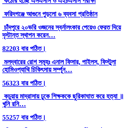
কঠোর হচ্ছে এসএসসি ও এইচএসসি পরীক্ষা
ফরিদগঞ্জে আগুনে পুড়লো ৬ ব্যবসা প্রতিষ্ঠান
চাঁদপুরে ২০ভরি ওজনের স্বর্নালংকার পেয়েও ফেরত দিয়ে
দৃস্টান্ত স্থাপন করেন…
82203 বার পঠিত।
মলদ্বারের রোগ সমূহঃ এনাল ফিসার, পাইলস, ফিস্টুলা
হোমিওপ্যাথি চিকিৎসায় সর্ম্পূন…
56323 বার পঠিত।
কচুয়ায় মাদ্রাসায় ঢুকে শিক্ষককে ছুরিকাঘাত করে হত্যা ॥
খুনি রনি…
55257 বার পঠিত।