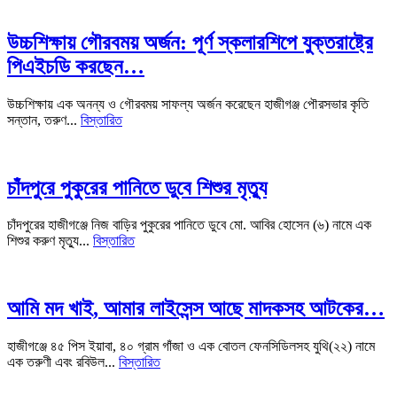
উচ্চশিক্ষায় গৌরবময় অর্জন: পূর্ণ স্কলারশিপে যুক্তরাষ্ট্রে
পিএইচডি করছেন…
উচ্চশিক্ষায় এক অনন্য ও গৌরবময় সাফল্য অর্জন করেছেন হাজীগঞ্জ পৌরসভার কৃতি
সন্তান, তরুণ...
বিস্তারিত
চাঁদপুরে পুকুরের পানিতে ডুবে শিশুর মৃত্যু
চাঁদপুরের হাজীগঞ্জে নিজ বাড়ির পুকুরের পানিতে ডুবে মো. আবির হোসেন (৬) নামে এক
শিশুর করুণ মৃত্যু...
বিস্তারিত
আমি মদ খাই, আমার লাইসেন্স আছে মাদকসহ আটকের…
হাজীগঞ্জে ৪৫ পিস ইয়াবা, ৪০ গ্রাম গাঁজা ও এক বোতল ফেনসিডিলসহ যুথি(২২) নামে
এক তরুণী এবং রবিউল...
বিস্তারিত