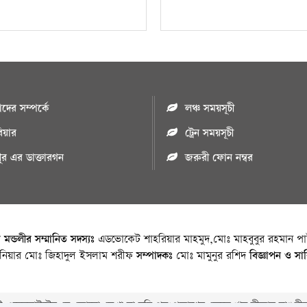
ের সম্পর্কে
লঞ্চ সময়সূচী
রিয়ার
ট্রেন সময়সূচী
পুর এর ডাক্তারগন
জরুরী ফোন নম্বর
া মন্ডলীর সম্মানিত সদস্যঃ
এডভোকেট শাহরিয়ার মাহমুদ,মোঃ মাহবুবুর রহমান পাট
জিনিয়ার মোঃ জিহাদুল ইসলাম শরীফ
সম্পাদকঃ
মোঃ মামুনুর রশিদ
বিজ্ঞাপন ও সা
 ওয়েবসাইটের যে কোনো লেখা বা ছবি পুনঃপ্রকাশের ক্ষেত্রে ঋন স্বীকার বাঞ্চনীয