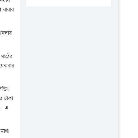
দেয়ার
প্রতিষ্ঠানকে ৪০হাজার টাকা জরিমানা।
ে বাবার
এবার লঞ্চের ভাড়া বাড়ল
১৭ থেকে ২১ শতাংশ বিদ্যুতের দাম
ামলায়
বাড়ানোর প্রস্তাব পিডিবির
১৬ মে চাঁদপুর ও ২৫ মে ফেনী সফরে
যাবেন প্রধানমন্ত্রী
 মাঠের
উচ্চশিক্ষায় গৌরবময় অর্জন: পূর্ণ
কয়েকবার
স্কলারশিপে যুক্তরাষ্ট্রে পিএইচডি করছেন
কুয়েটের কৃতি…
্ডিং
সারা দেশে বজ্রাঘাতে ১৪ জনের
র টাকা
প্রাণহানি
ো। এ
কঠোর হচ্ছে এসএসসি ও এইচএসসি
পরীক্ষা
 মাথা
ফরিদগঞ্জে আগুনে পুড়লো ৬ ব্যবসা