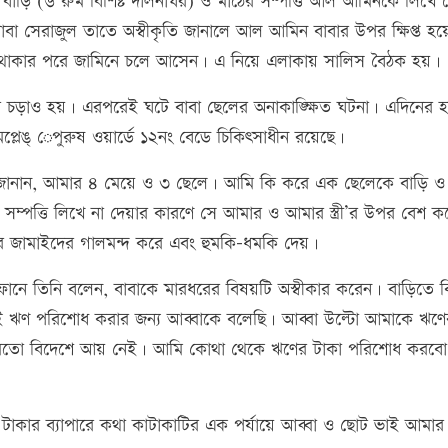
র বাড়ি (৬ রুম বিশিষ্ট দালনাঘর) ও মাঠের সম্পত্তি আল আমিনকে লিখে 
াবা সেরাজুল তাতে অস্বীকৃতি জানালে আল আমিন বাবার উপর ক্ষিপ্ত হয়
ে থাকার পরে জামিনে চলে আসেন। এ নিয়ে এলাকায় সালিস বৈঠক হয়।
ড়াও হয়। এরপরেই ঘটে বাবা ছেলের অনাকাঙ্ক্ষিত ঘটনা। এদিনের হ
কমপ্লেঙ্ েপুরুষ ওয়ার্ডে ১২নং বেডে চিকিৎসাধীন রয়েছে।
ল হক জানান, আমার ৪ মেয়ে ও ৩ ছেলে। আমি কি করে এক ছেলেকে বাড়ি ও
সম্পত্তি লিখে না দেয়ার কারণে সে আমার ও আমার স্ত্রী’র উপর বেশ 
 জামাইদের গালমন্দ করে এবং হুমকি-ধমকি দেয়।
 তিনি বলেন, বাবাকে মারধরের বিষয়টি অস্বীকার করেন। বাড়িতে বিল
ই ঋণ পরিশোধ করার জন্য আব্বাকে বলেছি। আব্বা উল্টো আমাকে ঋণে
মতো বিদেশে আয় নেই। আমি কোথা থেকে ঋণের টাকা পরিশোধ করব
 টাকার ব্যাপারে কথা কাটাকাটির এক পর্যায়ে আব্বা ও ছোট ভাই আমার