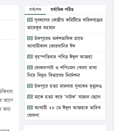
সর্বশেষ
সর্বাধিক পঠিত
যুবদলের কেন্দ্রীয় কমিটিতে ফরিদগঞ্জের
তারেকুর রহমান
চাঁদপুরের অর্ধশতাধিক গ্রামে
আগামীকাল কোরবানির ঈদ
বৃহস্পতিবার পবিত্র ঈদুল আজহা
দোকানপাট ও শপিংমল খোলা রাখা
নিয়ে বিদ্যুৎ বিভাগের নির্দেশনা
চাঁদপুরে হত্যা মামলায় যুবকের মৃত্যুদণ্ড
িকিৎসা
মাকে হত্যা করে ‘নাটক’ সাজান ছেলে
এর আগে
আগামী ২৮ মে ঈদুল আজহার তারিখ
 অন্য
ঘোষণা
ভ্রাম্যমাণ আদালতে দুইটি প্রতিষ্ঠানকে