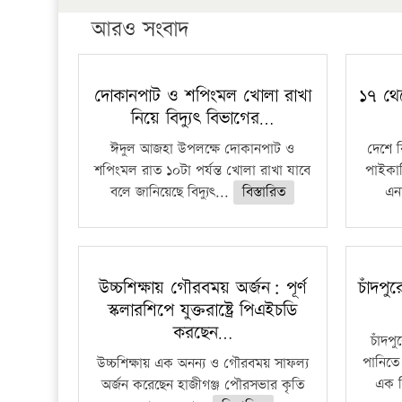
আরও সংবাদ
দোকানপাট ও শপিংমল খোলা রাখা
১৭ থে
নিয়ে বিদ্যুৎ বিভাগের…
ঈদুল আজহা উপলক্ষে দোকানপাট ও
দেশে 
শপিংমল রাত ১০টা পর্যন্ত খোলা রাখা যাবে
পাইকার
বলে জানিয়েছে বিদ্যুৎ...
বিস্তারিত
এনা
উচ্চশিক্ষায় গৌরবময় অর্জন: পূর্ণ
চাঁদপু
স্কলারশিপে যুক্তরাষ্ট্রে পিএইচডি
করছেন…
চাঁদপ
পানিতে
উচ্চশিক্ষায় এক অনন্য ও গৌরবময় সাফল্য
এক শ
অর্জন করেছেন হাজীগঞ্জ পৌরসভার কৃতি