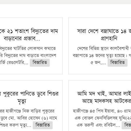
কে ২১ শতাংশ বিদ্যুতের দাম
সারা দেশে বজ্রাঘাতে ১৪
বাড়ানোর প্রস্তাব…
প্রাণহানি
বিদ্যুতের ঘাটতির লোকসান কমাতে
দেশের বিভিন্ন স্থানে কালবৈশাখ
ি বিদ্যুতের দাম বাড়াতে বাংলাদেশ
বজ্রাপাতে ১৪ জনের মৃত্যু হয়েছে। গ
র্জি রেগুলেটরি...
বিস্তারিত
৫ জন,...
বিস্তারিত
রে পুকুরের পানিতে ডুবে শিশুর
আমি মদ খাই, আমার লাইস
মৃত্যু
আছে মাদকসহ আটকে
ুরের হাজীগঞ্জে নিজ বাড়ির পুকুরের
হাজীগঞ্জে ৪৫ পিস ইয়াবা, ৪০ গ্রাম
 ডুবে মো. আবির হোসেন (৬) নামে
এক বোতল ফেনসিডিলসহ যুথি(২২
িশুর করুণ মৃত্যু...
বিস্তারিত
এক তরুণী এবং রবিউল...
বিস্