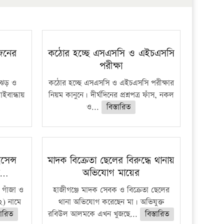
 জনের
কঠোর হচ্ছে এসএসসি ও এইচএসসি
পরীক্ষা
ী ঝড় ও
কঠোর হচ্ছে এসএসসি ও এইচএসসি পরীক্ষার
াইবান্ধায়
নিয়ম কানুনে। দীর্ঘদিনের প্রশ্নপত্র ফাঁস, নকল
ও...
বিস্তারিত
েন্স
মাদক বিক্রেতা ছেলের বিরুদ্ধে থানায়
র…
অভিযোগ মায়ের
 গাঁজা ও
হাজীগঞ্জে মাদক সেবক ও বিক্রেতা ছেলের
) নামে
থানা অভিযোগ করেছেন মা। অভিযুক্ত
তারিত
রবিউল আলমকে এখন খুজছে...
বিস্তারিত