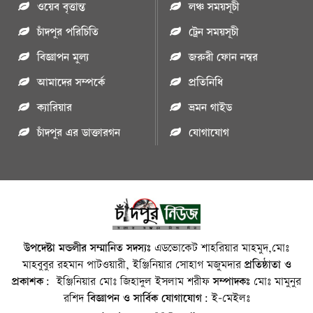
ওয়েব বৃত্তান্ত
লঞ্চ সময়সূচী
চাঁদপুর পরিচিতি
ট্রেন সময়সূচী
বিজ্ঞাপন মুল্য
জরুরী ফোন নম্বর
আমাদের সম্পর্কে
প্রতিনিধি
ক্যারিয়ার
ভ্রমন গাইড
চাঁদপুর এর ডাক্তারগন
যোগাযোগ
উপদেষ্টা মন্ডলীর সম্মানিত সদস্যঃ
এডভোকেট শাহরিয়ার মাহমুদ,মোঃ
মাহবুবুর রহমান পাটওয়ারী, ইঞ্জিনিয়ার সোহাগ মজুমদার
প্রতিষ্ঠাতা ও
প্রকাশক:
ইঞ্জিনিয়ার মোঃ জিহাদুল ইসলাম শরীফ
সম্পাদকঃ
মোঃ মামুনুর
রশিদ
বিজ্ঞাপন ও সার্বিক যোগাযোগ:
ই-মেইলঃ