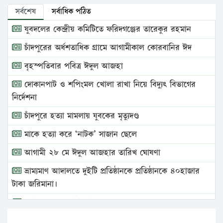
সর্বশেষ
সর্বাধিক পঠিত
যুবদলের কেন্দ্রীয় কমিটিতে ফরিদগঞ্জের তারেকুর রহমান
চাঁদপুরের অর্ধশতাধিক গ্রামে আগামীকাল কোরবানির ঈদ
বৃহস্পতিবার পবিত্র ঈদুল আজহা
দোকানপাট ও শপিংমল খোলা রাখা নিয়ে বিদ্যুৎ বিভাগের
নির্দেশনা
চাঁদপুরে হত্যা মামলায় যুবকের মৃত্যুদণ্ড
মাকে হত্যা করে ‘নাটক’ সাজান ছেলে
আগামী ২৮ মে ঈদুল আজহার তারিখ ঘোষণা
ভ্রাম্যমাণ আদালতে দুইটি প্রতিষ্ঠানকে প্রতিষ্ঠানকে ৪০হাজার
টাকা জরিমানা।
এবার লঞ্চের ভাড়া বাড়ল
১৭ থেকে ২১ শতাংশ বিদ্যুতের দাম বাড়ানোর প্রস্তাব পিডিবির