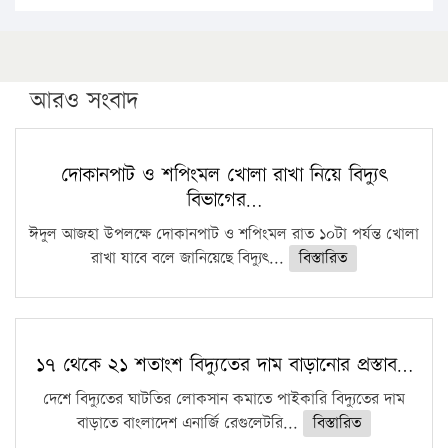
১৬ মে চাঁদপুর ও ২৫ মে ফেনী সফরে যাবেন প্রধানমন্ত্রী
উচ্চশিক্ষায় গৌরবময় অর্জন: পূর্ণ স্কলারশিপে যুক্তরাষ্ট্রে
পিএইচডি করছেন কুয়েটের কৃতি…
আরও সংবাদ
সারা দেশে বজ্রাঘাতে ১৪ জনের প্রাণহানি
কঠোর হচ্ছে এসএসসি ও এইচএসসি পরীক্ষা
দোকানপাট ও শপিংমল খোলা রাখা নিয়ে বিদ্যুৎ
বিভাগের…
ফরিদগঞ্জে আগুনে পুড়লো ৬ ব্যবসা প্রতিষ্ঠান
ঈদুল আজহা উপলক্ষে দোকানপাট ও শপিংমল রাত ১০টা পর্যন্ত খোলা
রাখা যাবে বলে জানিয়েছে বিদ্যুৎ...
বিস্তারিত
১৭ থেকে ২১ শতাংশ বিদ্যুতের দাম বাড়ানোর প্রস্তাব…
দেশে বিদ্যুতের ঘাটতির লোকসান কমাতে পাইকারি বিদ্যুতের দাম
বাড়াতে বাংলাদেশ এনার্জি রেগুলেটরি...
বিস্তারিত