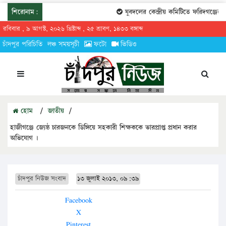
শিরোনাম:
যুবদলের কেন্দ্রীয় কমিটিতে ফরিদগঞ্জের তা
রবিবার , ৯ আগস্ট, ২০২৬ খ্রিষ্টাব্দ , ২৫ শ্রাবণ, ১৪৩৩ বঙ্গাব্দ
চাঁদপুর পরিচিতি
লঞ্চ সময়সূচী
ফটো
ভিডিও
হোম
/
জাতীয়
/
হাজীগঞ্জে জ্যেষ্ঠ চারজনকে ডিঙ্গিয়ে সহকারী শিক্ষককে ভারপ্রাপ্ত প্রধান করার
অভিযোগ ।
চাঁদপুর নিউজ সংবাদ
১৩ জুলাই ২০১৩, ০৯:৩৯
Facebook
X
Pinterest