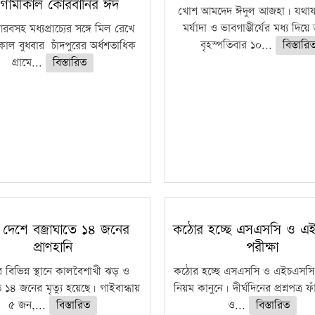
গামীকাল কোরবানির ঈদ
খোশ আমদেদ ঈদুল আজহা। যথাযথ
মর্যাদা ও ভাবগাম্ভীর্যের মধ্য দিয়
বসহ মধ্যপ্রাচ্যের সঙ্গে মিল রেখে
বৃহস্পতিবার ১০...
বিস্তারি
াল বুধবার চাঁদপুরের অর্ধশতাধিক
গ্রামে...
বিস্তারিত
 দেশে বজ্রাঘাতে ১৪ জনের
কঠোর হচ্ছে এসএসসি ও এ
প্রাণহানি
পরীক্ষা
 বিভিন্ন স্থানে কালবৈশাখী ঝড় ও
কঠোর হচ্ছে এসএসসি ও এইচএসসি 
ে ১৪ জনের মৃত্যু হয়েছে। গাইবান্ধায়
নিয়ম কানুনে। দীর্ঘদিনের প্রশ্নপত্র 
৫ জন,...
বিস্তারিত
ও...
বিস্তারিত