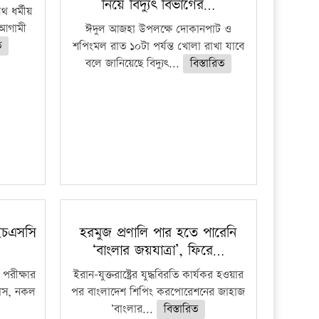
নিয়ে বিদ্যুৎ বিভাগের…
 ধর্মীয়
ে আগামী
ঈদুল আজহা উপলক্ষে দোকানপাট ও
ত
শপিংমল রাত ১০টা পর্যন্ত খোলা রাখা যাবে
বলে জানিয়েছে বিদ্যুৎ...
বিস্তারিত
ইচএসসি
হরমুজ প্রণালি পার হতে পারেনি
‘বাংলার জয়যাত্রা’, ফিরে…
পরীক্ষার
ইরান-যুক্তরাষ্ট্রের যুদ্ধবিরতি কার্যকর হওয়ার
ফাঁস, নকল
পর বাংলাদেশ শিপিং করপোরেশনের জাহাজ
‘বাংলার...
বিস্তারিত