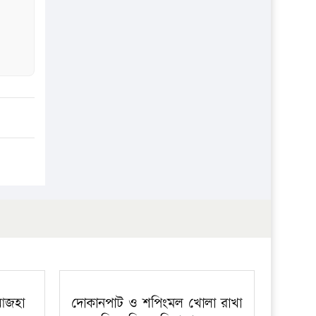
প্রতিষ্ঠান
 আজহা
দোকানপাট ও শপিংমল খোলা রাখা