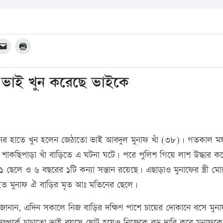
রে ভাই খুন করেছে ভাইকে
মানের হাতে খুন হলেন জেঠাতো ভাই আবদুল মুনাফ খাঁ (৩৮)। গতকাল মঙ
 শাকছিপাড়া খাঁ বাড়িতে এ ঘটনা ঘটে। পরে পুলিশ গিয়ে লাশ উদ্ধার ক
 ছেলে ও ৬ বছরের ১টি কন্যা সন্তান রয়েছে। এছাড়াও মুনাফের স্ত্রী মো
 নিহত মুনাফ ঐ বাড়ির মৃত আঃ মতিনের ছেলে।
া জানান, এদিন সকালে নিজ বাড়ির দক্ষিণ পাশে চায়ের দোকানে বসে মুনা
্পর্কে চাচাতো ভাই বয়সে ছোট হয়েও নিজেকে বড় দাবি করে মুনাফকে