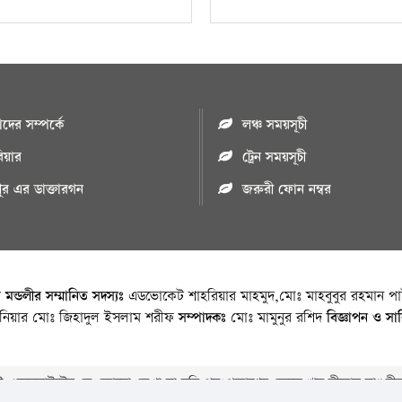
ের সম্পর্কে
লঞ্চ সময়সূচী
রিয়ার
ট্রেন সময়সূচী
পুর এর ডাক্তারগন
জরুরী ফোন নম্বর
া মন্ডলীর সম্মানিত সদস্যঃ
এডভোকেট শাহরিয়ার মাহমুদ,মোঃ মাহবুবুর রহমান পাট
জিনিয়ার মোঃ জিহাদুল ইসলাম শরীফ
সম্পাদকঃ
মোঃ মামুনুর রশিদ
বিজ্ঞাপন ও সা
 ওয়েবসাইটের যে কোনো লেখা বা ছবি পুনঃপ্রকাশের ক্ষেত্রে ঋন স্বীকার বাঞ্চনীয