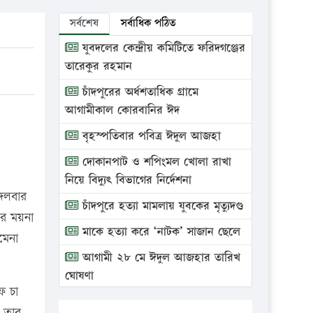
সর্বশেষ
সর্বাধিক পঠিত
যুবদলের কেন্দ্রীয় কমিটিতে ফরিদগঞ্জের
তারেকুর রহমান
চাঁদপুরের অর্ধশতাধিক গ্রামে
আগামীকাল কোরবানির ঈদ
বৃহস্পতিবার পবিত্র ঈদুল আজহা
দোকানপাট ও শপিংমল খোলা রাখা
নিয়ে বিদ্যুৎ বিভাগের নির্দেশনা
্গলবার
চাঁদপুরে হত্যা মামলায় যুবকের মৃত্যুদণ্ড
রে ময়না
মাকে হত্যা করে ‘নাটক’ সাজান ছেলে
মেনা
আগামী ২৮ মে ঈদুল আজহার তারিখ
ঘোষণা
ফ চা
ভ্রাম্যমাণ আদালতে দুইটি প্রতিষ্ঠানকে
 তার