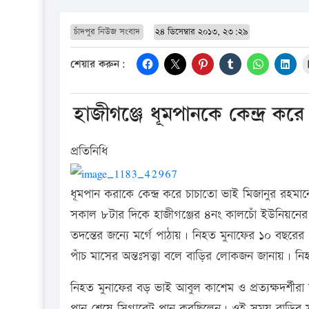
চাঁদপুর নিউজ সংবাদ
২৪ ডিসেম্বার ২০১৩, ২৩:২৯
শেয়ার করুন:
হাজীগঞ্জে ধূমপানকে কেন্দ্র ক
প্রতিনিধি
ধূমপান করাকে কেন্দ্র করে চাচাতো ভাই মিজানুর রহ
সকাল ৮টার দিকে হাজীগঞ্জের ৪নং কালচোঁ ইউনিয়নের
তদন্তের জন্যে মর্গে পাঠায়। নিহত মুনাফের ১০ বছরের ১
পাঁচ মাসের অন্তঃসত্ত্বা বলে বাড়ির লোকজন জানায়।
নিহত মুনাফের বড় ভাই আবুল কাশেম ও প্রত্যক্ষদর্শীর
পান শেষে সিগারেট পান করছিলেন। ওই সময় বাড়ির সম