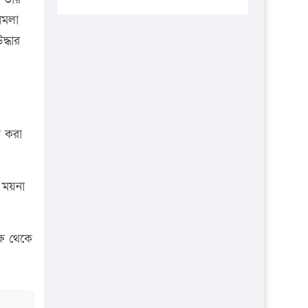
প্রতিষ্ঠানকে ৪০হাজার টাকা জরিমানা।
ামলা
এবার লঞ্চের ভাড়া বাড়ল
্ধার
১৭ থেকে ২১ শতাংশ বিদ্যুতের দাম
বাড়ানোর প্রস্তাব পিডিবির
১৬ মে চাঁদপুর ও ২৫ মে ফেনী সফরে
যাবেন প্রধানমন্ত্রী
া করা
উচ্চশিক্ষায় গৌরবময় অর্জন: পূর্ণ
স্কলারশিপে যুক্তরাষ্ট্রে পিএইচডি করছেন
কুয়েটের কৃতি…
 ময়না
সারা দেশে বজ্রাঘাতে ১৪ জনের
প্রাণহানি
্ষ থেকে
কঠোর হচ্ছে এসএসসি ও এইচএসসি
পরীক্ষা
ফরিদগঞ্জে আগুনে পুড়লো ৬ ব্যবসা