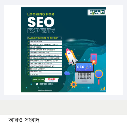
এবার লঞ্চের ভাড়া বাড়ল
১৭ থেকে ২১ শতাংশ বিদ্যুতের দাম বাড়ানোর প্রস্তাব পিডিবির
১৬ মে চাঁদপুর ও ২৫ মে ফেনী সফরে যাবেন প্রধানমন্ত্রী
উচ্চশিক্ষায় গৌরবময় অর্জন: পূর্ণ স্কলারশিপে যুক্তরাষ্ট্রে
পিএইচডি করছেন কুয়েটের কৃতি…
সারা দেশে বজ্রাঘাতে ১৪ জনের প্রাণহানি
কঠোর হচ্ছে এসএসসি ও এইচএসসি পরীক্ষা
ফরিদগঞ্জে আগুনে পুড়লো ৬ ব্যবসা প্রতিষ্ঠান
আরও সংবাদ