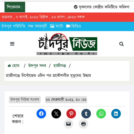
শিরোনাম:
যুবদলের কেন্দ্রীয় কমিটিতে ফরিদগঞ্জের
শুক্রবার , ৭ আগস্ট, ২০২৬ খ্রিষ্টাব্দ , ২৩ শ্রাবণ, ১৪৩৩ বঙ্গাব্দ
চাঁদপুর পরিচিতি
লঞ্চ সময়সূচী
ফটো
ভিডিও
হোম
/
চাঁদপুর সদর
/
হাজীগঞ্জ
/
হাজীগঞ্জে নিখোঁজের ৩দিন পর প্রকৌশলীর মৃতুদেহ উদ্ধার
চাঁদপুর নিউজ সংবাদ
২২ ফেব্রুয়ারী ২০২১, ২০:৩২
শেয়ার
করুন: