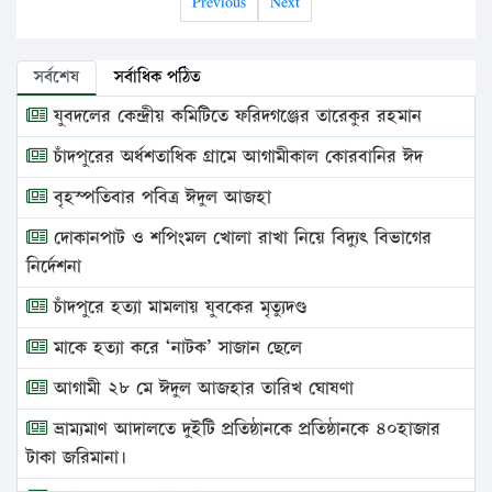
Previous
Next
সর্বশেষ
সর্বাধিক পঠিত
যুবদলের কেন্দ্রীয় কমিটিতে ফরিদগঞ্জের তারেকুর রহমান
চাঁদপুরের অর্ধশতাধিক গ্রামে আগামীকাল কোরবানির ঈদ
বৃহস্পতিবার পবিত্র ঈদুল আজহা
দোকানপাট ও শপিংমল খোলা রাখা নিয়ে বিদ্যুৎ বিভাগের
নির্দেশনা
চাঁদপুরে হত্যা মামলায় যুবকের মৃত্যুদণ্ড
মাকে হত্যা করে ‘নাটক’ সাজান ছেলে
আগামী ২৮ মে ঈদুল আজহার তারিখ ঘোষণা
ভ্রাম্যমাণ আদালতে দুইটি প্রতিষ্ঠানকে প্রতিষ্ঠানকে ৪০হাজার
টাকা জরিমানা।