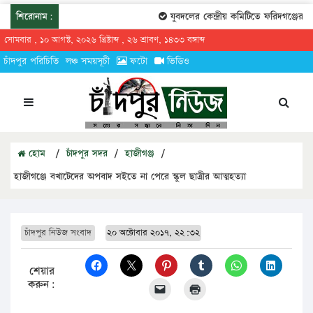
শিরোনাম:
যুবদলের কেন্দ্রীয় কমিটিতে ফরিদগঞ্জের তা
সোমবার , ১০ আগস্ট, ২০২৬ খ্রিষ্টাব্দ , ২৬ শ্রাবণ, ১৪৩৩ বঙ্গাব্দ
চাঁদপুর পরিচিতি
লঞ্চ সময়সূচী
ফটো
ভিডিও
হোম
/
চাঁদপুর সদর
/
হাজীগঞ্জ
/
হাজীগঞ্জে বখাটেদের অপবাদ সইতে না পেরে স্কুল ছাত্রীর আত্মহত্যা
চাঁদপুর নিউজ সংবাদ
২০ অক্টোবার ২০১৭, ২২:৩২
শেয়ার
করুন: