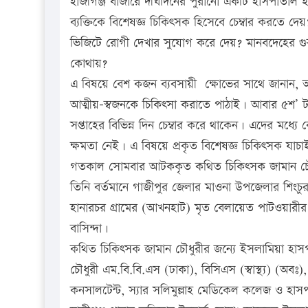
হাজীগঞ্জ বাজারে দীর্ঘদিনের পুরানো একটি হাসপাতা
ব্যক্তিকে বিশেষজ্ঞ চিকিৎসক হিসেবে চেম্বার করতে দেয়
ভিজিটে রোগী দেখার সুযোগ করে দেয়? মানবদেহের গুরু
কোথায়?
এ বিষয়ে বেশ কজন ব্যবসায়ী ক্ষোভের সাথে জানান, 
আত্মীয়-স্বজনকে চিকিৎসা করাতে পাঠাই। আবার ৫শ’ 
সপ্তাহের বিভিন্ন দিন চেম্বার করে থাকেন। এদের ম
ক্ষমতা নেই। এ বিষয়ে প্রকৃত বিশেষজ্ঞ চিকিৎসক যা
গতকাল সোমবার আটককৃত কথিত চিকিৎসক জামান চৌধুরী 
তিনি বর্তমানে গাজীপুর জেলার মাওনা উপজেলার শিংচ
হানারচর গ্রামের (আখনহাট) মৃত বেলায়েত পাটওয়ারীর ছ
বাসিন্দা।
কথিত চিকিৎসক জামান চৌধুরীর জন্যে ইসলামিয়া হাসপা
চৌধুরী এম.বি.বি.এস (ঢাকা), বিসিএস (স্বাস্থ্য) (অবঃ
কনসালটেন্ট, স্যার সলিমুল্লাহ মেডিকেল কলেজ ও হাস