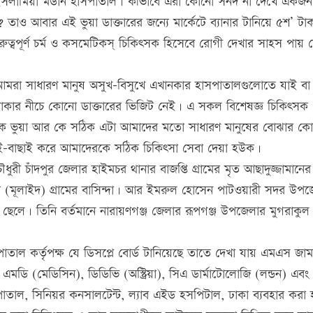
ল ইসলামিয়া মডার্ন হাসপাতাল। কীভাবে এরা কোনো সনদ না দেখে একজন
? তাও আবার এই ভুয়া ডাক্তারের জন্যে মার্কেটে ব্যানার টানিয়ে ৫শ’ টা
ত্বপূর্ণ চর্ম ও কসমেটিকস্ চিকিৎসক হিসেবে রোগী দেখার সাহস পায় 
আমরা সাধারণ মানুষ অসুখ-বিসুখে এখানকার হাসপাতালগুলোতে যাই বা
টাকার নীচে কোনো ডাক্তারের ভিজিট নেই। এ সকল বিশেষজ্ঞ চিকিৎসক 
ধ্যে কে ভুয়া আর কে সঠিক এটা আমাদের মতো সাধারণ মানুষের বোঝার ক
চাই-বাছাই করে আমাদেরকে সঠিক চিকিৎসা সেবা দেয়া হউক।
চাঁদপুর জেলার হাইমচর থানার বাজপ্তি গ্রামের মৃত আছাদুজ্জামানে
ুর (মূলাইদ) গ্রামের বাসিন্দা। আর ইমরুল হোসেন পাটওয়ারী সদর উপ
েলে। তিনি বর্তমানে নারায়ণগঞ্জ জেলার রূপগঞ্জ উপজেলার মুগরাকুল গ
তাল কর্তৃপক্ষ যে ডিসপ্লে বোর্ড টানিয়েছে তাতে দেখা যায় এমএস জাম
), এমডি (মেডিসিন), ডিডিভি (অস্ট্রিয়া), সিএ ডার্মাটোলোজি (লন্ডন) এবং
পাতাল, সিনিয়র কনসালটেন্ট, ল্যাব এইড হসপিটাল, ঢাকা ব্যবহার করা