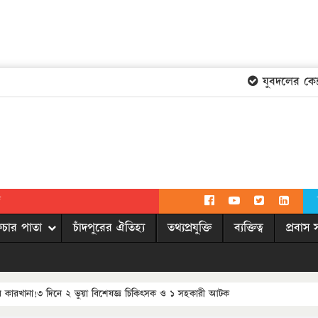
যুবদলের কেন্দ্রী
দ
িচার পাতা
চাঁদপুরের ঐতিহ্য
তথ্যপ্রযুক্তি
ব্যক্তিত্ব
প্রবাস 
ের কারখানা!৩ দিনে ২ ভুয়া বিশেষজ্ঞ চিকিৎসক ও ১ সহকারী আটক