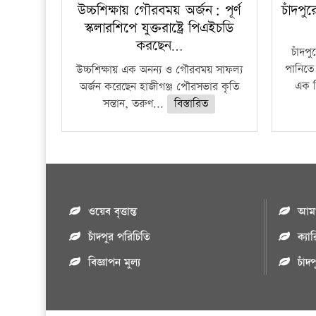
উচ্চশিক্ষায় গৌরবময় অর্জন: পূর্ণ
চাঁদপু
স্কলারশিপে যুক্তরাষ্ট্রে পিএইচডি
করছেন…
চাঁদপ
পানিতে
উচ্চশিক্ষায় এক অনন্য ও গৌরবময় সাফল্য
এক শ
অর্জন করেছেন হাজীগঞ্জ পৌরসভার কৃতি
সন্তান, তরুণ...
বিস্তারিত
ওয়েব বৃত্তান্ত
আমাদ
চাঁদপুর পরিচিতি
ক্যা
বিজ্ঞাপন মুল্য
চাঁদ