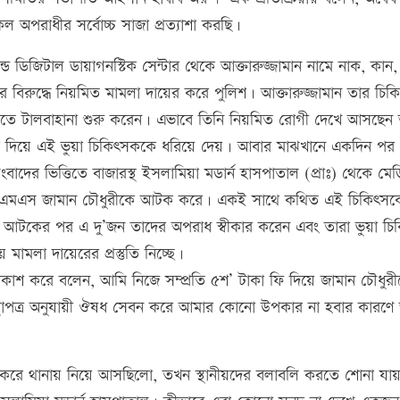
পরাধীর সর্বোচ্চ সাজা প্রত্যাশা করছি।
 এন্ড ডিজিটাল ডায়াগনস্টিক সেন্টার থেকে আক্তারুজ্জামান নামে নাক, কান
িরুদ্ধে নিয়মিত মামলা দায়ের করে পুলিশ। আক্তারুজ্জামান তার চিকি
 দিতে টালবাহানা শুরু করেন। এভাবে তিনি নিয়মিত রোগী দেখে আসছে
 খবর দিয়ে এই ভুয়া চিকিৎসককে ধরিয়ে দেয়। আবার মাঝখানে একদিন পর
াদের ভিত্তিতে বাজারস্থ ইসলামিয়া মডার্ন হাসপাতাল (প্রাঃ) থেকে মেড
মে এমএস জামান চৌধুরীকে আটক করে। একই সাথে কথিত এই চিকিৎসক
টকের পর এ দু’জন তাদের অপরাধ স্বীকার করেন এবং তারা ভুয়া চি
ামলা দায়েরের প্রস্তুতি নিচ্ছে।
্রকাশ করে বলেন, আমি নিজে সম্প্রতি ৫শ’ টাকা ফি দিয়ে জামান চৌধুর
স্থাপত্র অনুযায়ী ঔষধ সেবন করে আমার কোনো উপকার না হবার কারণে
করে থানায় নিয়ে আসছিলো, তখন স্থানীয়দের বলাবলি করতে শোনা যায়