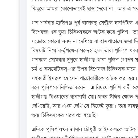
কিছুকে আমরা কোনোভাবেই ছাড় দেবো না। আর এ সকল অ
গত শনিবার হাজীগঞ্জ পূর্ব বাজারস্থ সেন্ট্রাল হসপিটাল
বিশেষজ্ঞ এক ভুয়া চিকিৎসককে আটক করে পুলিশ। তার ব
সংক্রান্ত কোনো সনদ না দেখিয়ে বা হাসপাতালে জমা
বিষয়টি নিয়ে কর্তৃপক্ষের সন্দেহ হলে তারা পুলিশে
গতকাল সোমবার দুপুরে হাজীগঞ্জ থানা পুলিশ গোপন সংব
চর্ম ও কসমেটিকস্-এর উপর বিশেষজ্ঞ চিকিৎসক না
সহকারী ইমরুল হোসেন পাটোয়ারীকে আটক করা হয়। আ
বলে পুলিশকে নিশ্চিত করেন। এ বিষয়ে পুলিশ বাদী হয়ে ম
হাজীগঞ্জ টাওয়ারের ব্যবসায়ী মোঃ ফখর উদ্দিন ক্ষোভ প
দেখিয়েছি, আর এখন দেখি সে নিজেই ভুয়া। তার ব্যব
অন্য চিকিৎসকের শরণাপন্ন হয়েছি।
এদিকে পুলিশ যখন জামান চৌধুরী ও ইমরুলকে আটক 