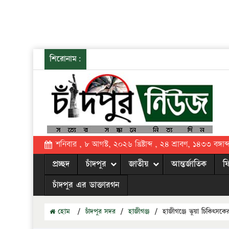
শিরোনাম:
শনিবার , ৮ আগস্ট, ২০২৬ খ্রিষ্টাব্দ , ২৪ শ্রাবণ, ১৪৩৩ বঙ্গাব্
প্রচ্ছদ
চাঁদপুর
জাতীয়
আন্তর্জাতিক
ফ
চাঁদপুর এর ডাক্তারগন
হোম
/
চাঁদপুর সদর
/
হাজীগঞ্জ
/
হাজীগঞ্জে ভুয়া চিকিৎসক