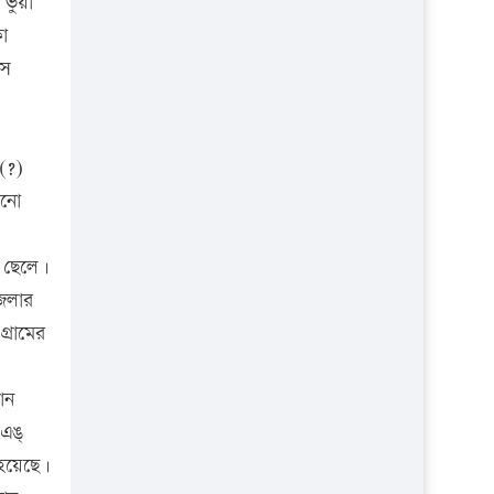
 ভুয়া
প্রতিষ্ঠান
কা
সে
(?)
োনো
র ছেলে।
জেলার
্রামের
ান
 এঙ্
 হয়েছে।