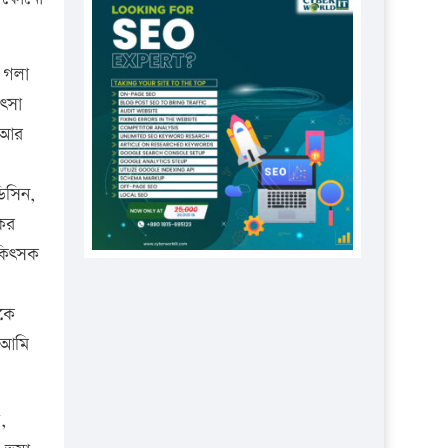
প্রতিষ্ঠানকে ৪০হাজার টাকা জরিমানা।
এবার লঞ্চের ভাড়া বাড়ল
, গলা
১৭ থেকে ২১ শতাংশ বিদ্যুতের দাম
ৎসা
বাড়ানোর প্রস্তাব পিডিবির
ন আর
১৬ মে চাঁদপুর ও ২৫ মে ফেনী সফরে
যাবেন প্রধানমন্ত্রী
িসিন,
উচ্চশিক্ষায় গৌরবময় অর্জন: পূর্ণ
ের
স্কলারশিপে যুক্তরাষ্ট্রে পিএইচডি করছেন
কিৎসক
কুয়েটের কৃতি…
সারা দেশে বজ্রাঘাতে ১৪ জনের
ীকে
প্রাণহানি
 আমি
কঠোর হচ্ছে এসএসসি ও এইচএসসি
পরীক্ষা
,
ফরিদগঞ্জে আগুনে পুড়লো ৬ ব্যবসা