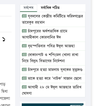
সর্বশেষ
সর্বাধিক পঠিত
যুবদলের কেন্দ্রীয় কমিটিতে ফরিদগঞ্জের
তারেকুর রহমান
চাঁদপুরের অর্ধশতাধিক গ্রামে
 ১
আগামীকাল কোরবানির ঈদ
বৃহস্পতিবার পবিত্র ঈদুল আজহা
দোকানপাট ও শপিংমল খোলা রাখা
নিয়ে বিদ্যুৎ বিভাগের নির্দেশনা
চাঁদপুরে হত্যা মামলায় যুবকের মৃত্যুদণ্ড
মাকে হত্যা করে ‘নাটক’ সাজান ছেলে
লপাড়
আগামী ২৮ মে ঈদুল আজহার তারিখ
্বিধা
ঘোষণা
উপজেলা
ভ্রাম্যমাণ আদালতে দুইটি প্রতিষ্ঠানকে
ধ কোনো