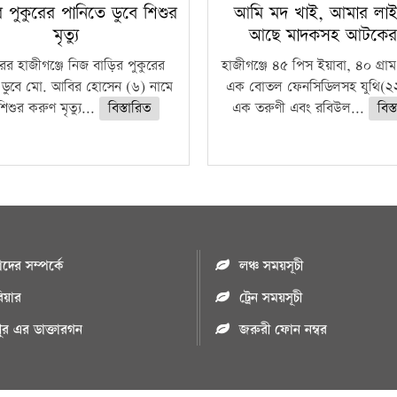
রে পুকুরের পানিতে ডুবে শিশুর
আমি মদ খাই, আমার লাইস
মৃত্যু
আছে মাদকসহ আটকে
ুরের হাজীগঞ্জে নিজ বাড়ির পুকুরের
হাজীগঞ্জে ৪৫ পিস ইয়াবা, ৪০ গ্রাম
 ডুবে মো. আবির হোসেন (৬) নামে
এক বোতল ফেনসিডিলসহ যুথি(২২
িশুর করুণ মৃত্যু...
বিস্তারিত
এক তরুণী এবং রবিউল...
বিস্
ের সম্পর্কে
লঞ্চ সময়সূচী
রিয়ার
ট্রেন সময়সূচী
পুর এর ডাক্তারগন
জরুরী ফোন নম্বর