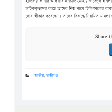
হাজীগঞ্জ থানার অফিসার ইনচার্জ মোহাঃ জাবেদুল ইস
আটককৃতদের কাছে তাদের নিজ নামে চিকিৎসকের ব্যবহৃত
দোষ স্বীকার করেছেন। তাদের বিরুদ্ধে নিয়মিত মামলা দ
Share t
জাতীয়
,
হাজীগঞ্জ