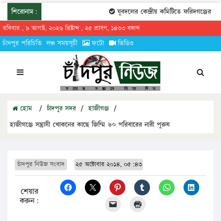
শিরোনাম:
যুবদলের কেন্দ্রীয় কমিটিতে ফরিদগঞ্জের তারে
রবিবার , ৯ আগস্ট, ২০২৬ খ্রিষ্টাব্দ , ২৫ শ্রাবণ, ১৪৩৩ বঙ্গাব্দ
চাঁদপুর পরিচিতি
লঞ্চ সময়সূচী
ফটো
ভিডিও
হোম
/
চাঁদপুর সদর
/
হাজীগঞ্জ
/
হাজীগঞ্জে সন্ত্রাসী খোকনের কাছে জিম্মি ৬০ পরিবারের নারী পুরুষ
চাঁদপুর নিউজ সংবাদ
২৫ অক্টোবার ২০১৪, ০৫:৪৩
শেয়ার
করুন: