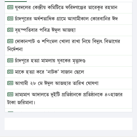
যুবদলের কেন্দ্রীয় কমিটিতে ফরিদগঞ্জের তারেকুর রহমান
চাঁদপুরের অর্ধশতাধিক গ্রামে আগামীকাল কোরবানির ঈদ
বৃহস্পতিবার পবিত্র ঈদুল আজহা
দোকানপাট ও শপিংমল খোলা রাখা নিয়ে বিদ্যুৎ বিভাগের
নির্দেশনা
চাঁদপুরে হত্যা মামলায় যুবকের মৃত্যুদণ্ড
মাকে হত্যা করে ‘নাটক’ সাজান ছেলে
আগামী ২৮ মে ঈদুল আজহার তারিখ ঘোষণা
ভ্রাম্যমাণ আদালতে দুইটি প্রতিষ্ঠানকে প্রতিষ্ঠানকে ৪০হাজার
টাকা জরিমানা।
এবার লঞ্চের ভাড়া বাড়ল
১৭ থেকে ২১ শতাংশ বিদ্যুতের দাম বাড়ানোর প্রস্তাব পিডিবির
১৬ মে চাঁদপুর ও ২৫ মে ফেনী সফরে যাবেন প্রধানমন্ত্রী