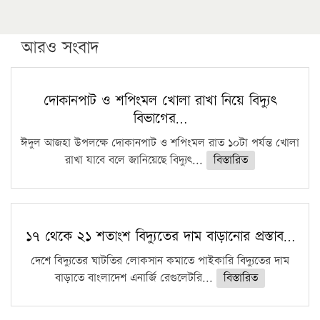
উচ্চশিক্ষায় গৌরবময় অর্জন: পূর্ণ স্কলারশিপে যুক্তরাষ্ট্রে
পিএইচডি করছেন কুয়েটের কৃতি…
আরও সংবাদ
সারা দেশে বজ্রাঘাতে ১৪ জনের প্রাণহানি
কঠোর হচ্ছে এসএসসি ও এইচএসসি পরীক্ষা
দোকানপাট ও শপিংমল খোলা রাখা নিয়ে বিদ্যুৎ
বিভাগের…
ফরিদগঞ্জে আগুনে পুড়লো ৬ ব্যবসা প্রতিষ্ঠান
ঈদুল আজহা উপলক্ষে দোকানপাট ও শপিংমল রাত ১০টা পর্যন্ত খোলা
রাখা যাবে বলে জানিয়েছে বিদ্যুৎ...
বিস্তারিত
১৭ থেকে ২১ শতাংশ বিদ্যুতের দাম বাড়ানোর প্রস্তাব…
দেশে বিদ্যুতের ঘাটতির লোকসান কমাতে পাইকারি বিদ্যুতের দাম
বাড়াতে বাংলাদেশ এনার্জি রেগুলেটরি...
বিস্তারিত