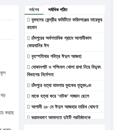
সর্বশেষ
সর্বাধিক পঠিত
যুবদলের কেন্দ্রীয় কমিটিতে ফরিদগঞ্জের তারেকুর
রহমান
চাঁদপুরের অর্ধশতাধিক গ্রামে আগামীকাল
কোরবানির ঈদ
বৃহস্পতিবার পবিত্র ঈদুল আজহা
দোকানপাট ও শপিংমল খোলা রাখা নিয়ে বিদ্যুৎ
কূল
বিভাগের নির্দেশনা
চাঁদপুরে হত্যা মামলায় যুবকের মৃত্যুদণ্ড
 বড়
মাকে হত্যা করে ‘নাটক’ সাজান ছেলে
আগামী ২৮ মে ঈদুল আজহার তারিখ ঘোষণা
বিয়ে করছে
ভ্রাম্যমাণ আদালতে দুইটি প্রতিষ্ঠানকে
প্রতিষ্ঠানকে ৪০হাজার টাকা জরিমানা।