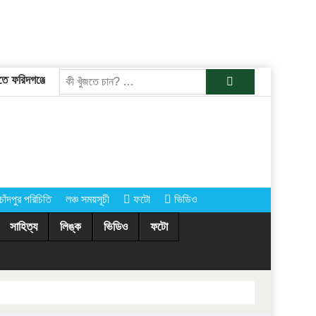
 ফরিদগঞ্জের তারেকুর রহমান
চাঁদপুরের অর্ধশতাধিক গ্রামে আগামীকাল কোরবানির 
খুজুন
চাঁদপুর পরিচিতি
লঞ্চ সময়সূচী
ফটো
ভিডিও
সাহিত্য
লিঙ্ক
ভিডিও
ফটো