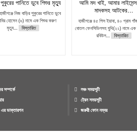
 পুকুরের পানিতে ডুবে শিশুর মৃত্যু
আমি মদ খাই, আমার লাইসেন্
মাদকসহ আটকের…
 হাজীগঞ্জে নিজ বাড়ির পুকুরের পানিতে ডুবে
বির হোসেন (৬) নামে এক শিশুর করুণ
হাজীগঞ্জে ৪৫ পিস ইয়াবা, ৪০ গ্রাম গা
মৃত্যু...
বিস্তারিত
বোতল ফেনসিডিলসহ যুথি(২২) নামে এক 
রবিউল...
বিস্তারিত
র সম্পর্কে
লঞ্চ সময়সূচী
য়ার
ট্রেন সময়সূচী
ুর এর ডাক্তারগন
জরুরী ফোন নম্বর