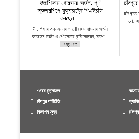
উচ্চশিক্ষায় গৌরবময় অর্জন: পূর্ণ
চাঁদপুরে
স্কলারশিপে যুক্তরাষ্ট্রে পিএইচডি
চাঁদপুরের
করছেন…
মো. আ
উচ্চশিক্ষায় এক অনন্য ও গৌরবময় সাফল্য অর্জন
করেছেন হাজীগঞ্জ পৌরসভার কৃতি সন্তান, তরুণ...
বিস্তারিত
ওয়েব বৃত্তান্ত
আমাদে
চাঁদপুর পরিচিতি
ক্যারি
বিজ্ঞাপন মুল্য
চাঁদপ