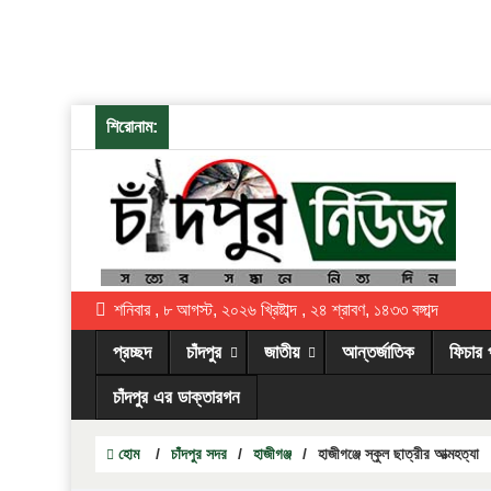
শিরোনাম:
শনিবার , ৮ আগস্ট, ২০২৬ খ্রিষ্টাব্দ , ২৪ শ্রাবণ, ১৪৩৩ বঙ্গাব্দ
প্রচ্ছদ
চাঁদপুর
জাতীয়
আন্তর্জাতিক
ফিচার 
চাঁদপুর এর ডাক্তারগন
হোম
/
চাঁদপুর সদর
/
হাজীগঞ্জ
/
হাজীগঞ্জে স্কুল ছাত্রীর আত্মহত্যা