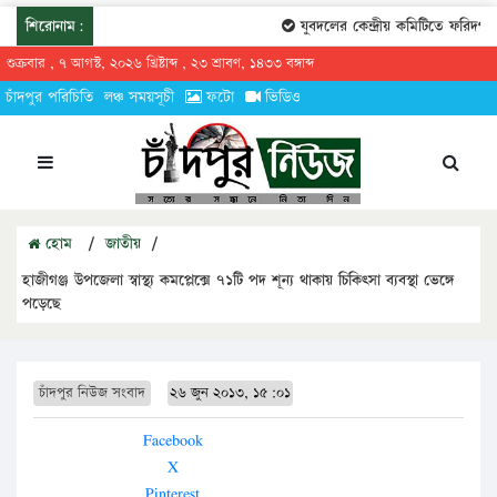
শিরোনাম:
যুবদলের কেন্দ্রীয় কমিটিতে ফরিদগঞ্জে
শুক্রবার , ৭ আগস্ট, ২০২৬ খ্রিষ্টাব্দ , ২৩ শ্রাবণ, ১৪৩৩ বঙ্গাব্দ
চাঁদপুর পরিচিতি
লঞ্চ সময়সূচী
ফটো
ভিডিও
হোম
/
জাতীয়
/
হাজীগঞ্জ উপজেলা স্বাস্থ্য কমপ্লেক্সে ৭১টি পদ শূন্য থাকায় চিকিৎসা ব্যবস্থা ভেঙ্গে
পড়েছে
চাঁদপুর নিউজ সংবাদ
২৬ জুন ২০১৩, ১৫:০১
Facebook
X
Pinterest