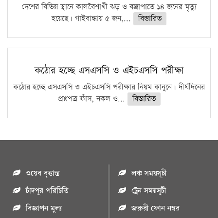
দেশের বিভিন্ন স্থানে কালবৈশাখী ঝড় ও বজ্রাপাতে ১৪ জনের মৃত্যু
হয়েছে। গাইবান্ধায় ৫ জন,...
বিস্তারিত
কঠোর হচ্ছে এসএসসি ও এইচএসসি পরীক্ষা
কঠোর হচ্ছে এসএসসি ও এইচএসসি পরীক্ষার নিয়ম কানুনে। দীর্ঘদিনের
প্রশ্নপত্র ফাঁস, নকল ও...
বিস্তারিত
ওয়েব বৃত্তান্ত
লঞ্চ সময়সূচী
চাঁদপুর পরিচিতি
ট্রেন সময়সূচী
বিজ্ঞাপন মুল্য
জরুরী ফোন নম্বর