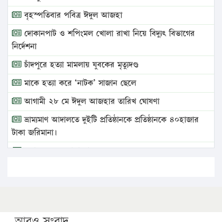
বৃহস্পতিবার পবিত্র ঈদুল আজহা
দোকানপাট ও শপিংমল খোলা রাখা নিয়ে বিদ্যুৎ বিভাগের
নির্দেশনা
চাঁদপুরে হত্যা মামলায় যুবকের মৃত্যুদণ্ড
মাকে হত্যা করে ‘নাটক’ সাজান ছেলে
আগামী ২৮ মে ঈদুল আজহার তারিখ ঘোষণা
ভ্রাম্যমাণ আদালতে দুইটি প্রতিষ্ঠানকে প্রতিষ্ঠানকে ৪০হাজার
টাকা জরিমানা।
এবার লঞ্চের ভাড়া বাড়ল
১৭ থেকে ২১ শতাংশ বিদ্যুতের দাম বাড়ানোর প্রস্তাব পিডিবির
১৬ মে চাঁদপুর ও ২৫ মে ফেনী সফরে যাবেন প্রধানমন্ত্রী
উচ্চশিক্ষায় গৌরবময় অর্জন: পূর্ণ স্কলারশিপে যুক্তরাষ্ট্রে
পিএইচডি করছেন কুয়েটের কৃতি…
আরও সংবাদ