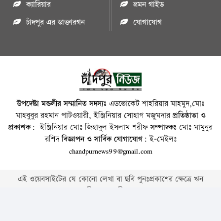
ক্যারিয়ার
ভ্রমন গাইড
চাঁদপুর এর ডাক্তারগন
যোগাযোগ
উপদেষ্টা মন্ডলীর সম্মানিত সদস্যঃ
এডভোকেট শাহরিয়ার মাহমুদ,মোঃ
মাহবুবুর রহমান পাটওয়ারী, ইঞ্জিনিয়ার সোহাগ মজুমদার
প্রতিষ্ঠাতা ও
প্রকাশক:
ইঞ্জিনিয়ার মোঃ জিহাদুল ইসলাম শরীফ
সম্পাদকঃ
মোঃ মামুনুর
রশিদ
বিজ্ঞাপন ও সার্বিক যোগাযোগ:
ই-মেইলঃ
chandpurnews99@gmail.com
এই ওয়েবসাইটের যে কোনো লেখা বা ছবি পুনঃপ্রকাশের ক্ষেত্রে ঋন
স্বীকার বাঞ্চনীয় ।
Copyright © 2026 • Chandpurnews.com • All Rights Reserved
Website Design, Development & SEO Consulting Services by
Cyber World IT