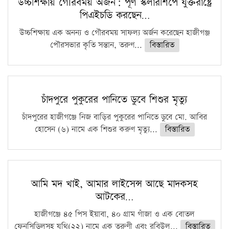
উচ্চশিক্ষায় গৌরবময় অর্জন: পূর্ণ স্কলারশিপে যুক্তরাষ্ট্রে
পিএইচডি করছেন…
ফরিদগঞ্জে আগুনে পুড়লো ৬ ব্যবসা প্রতিষ্ঠান
উচ্চশিক্ষায় এক অনন্য ও গৌরবময় সাফল্য অর্জন করেছেন হাজীগঞ্জ
পৌরসভার কৃতি সন্তান, তরুণ...
বিস্তারিত
চাঁদপুরে পুকুরের পানিতে ডুবে শিশুর মৃত্যু
চাঁদপুরের হাজীগঞ্জে নিজ বাড়ির পুকুরের পানিতে ডুবে মো. আবির
হোসেন (৬) নামে এক শিশুর করুণ মৃত্যু...
বিস্তারিত
আমি মদ খাই, আমার লাইসেন্স আছে মাদকসহ
আটকের…
হাজীগঞ্জে ৪৫ পিস ইয়াবা, ৪০ গ্রাম গাঁজা ও এক বোতল
ফেনসিডিলসহ যুথি(২২) নামে এক তরুণী এবং রবিউল...
বিস্তারিত