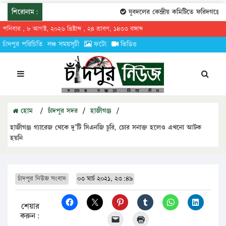
শিরোনাম:
যুবদলের কেন্দ্রীয় কমিটিতে ফরিদগঞ্জের ত
শনিবার , ৮ আগস্ট, ২০২৬ খ্রিষ্টাব্দ , ২৪ শ্রাবণ, ১৪৩৩ বঙ্গাব্দ
চাঁদপুর পরিচিতি
লঞ্চ সময়সূচী
ফটো
ভিডিও
হোম
/
চাঁদপুর সদর
/
হাজীগঞ্জ
/
হাজীগঞ্জ গ্যারেজ থেকে দু’টি সিএনজি চুরি, চোর সনাক্ত হলেও এখনো আটক
হয়নি
চাঁদপুর নিউজ সংবাদ
০৩ মার্চ ২০২১, ২৩:৪৯
শেয়ার
করুন: