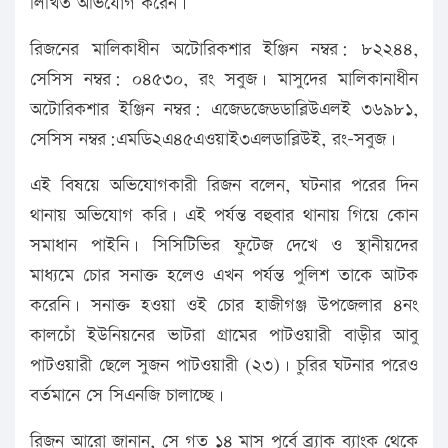
লিখিত অভিযোগ করেন।
রিজনের মালিকাধীন অটোরিকশার ইঞ্জিন নম্বর: ৮২২৪৪,
সেসিস নম্বর: ০৪৫৩০, রং সবুজ। মাসুদের মালিকানাধীন
অটোরিকশার ইঞ্জিন নম্বর: এজেডজেডডাব্লিউএলই ৩৬৯৮১,
সেসিস নম্বর:এমডি২এ৪৫এওয়াই৩এলডাব্লিউই, রং-সবুজ।
এই বিষয়ে অভিযোগকারী রিজন বলেন, ঘটনার পরের দিন
থানায় অভিযোগ করি। এই পর্যন্ত বহুবার থানায় গিয়ে কোন
সমাধান পাইনি। সিসিটিভির ফুটেজ দেখে ও স্থানীয়দের
মাধ্যমে চোর সনাক্ত হলেও এখন পর্যন্ত পুলিশ তাকে আটক
করেনি। সনাক্ত হওয়া ওই চোর হাজীগঞ্জ উপজেলার ৪নং
কালচোঁ ইউনিয়নের ভাটরা গ্রামের পাটওয়ারী বাড়ীর আবু
পাটওয়ারী ছেলে সুজন পাটওয়ারী (২৩)। চুরির ঘটনার পরেও
বর্তমানে সে সিএনজি চালাচ্ছে।
রিজন আরো জানান, সে গত ১৪ মাস পূর্বে ব্র্যাক ব্যাংক থেকে