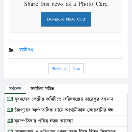
Share this news as a Photo Card
Download Photo Card
হাজীগঞ্জ
Previous
Next
সর্বশেষ
সর্বাধিক পঠিত
যুবদলের কেন্দ্রীয় কমিটিতে ফরিদগঞ্জের তারেকুর রহমান
চাঁদপুরের অর্ধশতাধিক গ্রামে আগামীকাল কোরবানির ঈদ
বৃহস্পতিবার পবিত্র ঈদুল আজহা
দোকানপাট ও শপিংমল খোলা রাখা নিয়ে বিদ্যুৎ বিভাগের