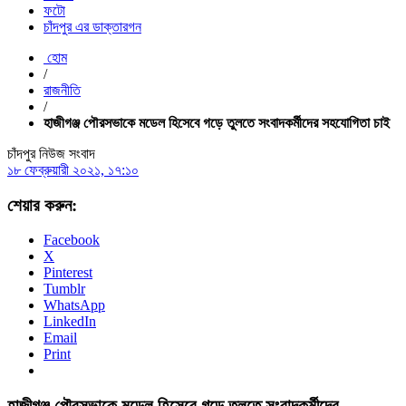
ফটো
চাঁদপুর এর ডাক্তারগন
হোম
/
রাজনীতি
/
হাজীগঞ্জ পৌরসভাকে মডেল হিসেবে গড়ে তুলতে সংবাদকর্মীদের সহযোগিতা চাই
চাঁদপুর নিউজ সংবাদ
১৮ ফেব্রুয়ারী ২০২১, ১৭:১০
শেয়ার করুন:
Facebook
X
Pinterest
Tumblr
WhatsApp
LinkedIn
Email
Print
হাজীগঞ্জ পৌরসভাকে মডেল হিসেবে গড়ে তুলতে সংবাদকর্মীদের