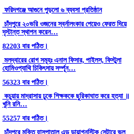
ফরিদগঞ্জে আগুনে পুড়লো ৬ ব্যবসা প্রতিষ্ঠান
চাঁদপুরে ২০ভরি ওজনের স্বর্নালংকার পেয়েও ফেরত দিয়ে
দৃস্টান্ত স্থাপন করেন…
82203 বার পঠিত।
মলদ্বারের রোগ সমূহঃ এনাল ফিসার, পাইলস, ফিস্টুলা
হোমিওপ্যাথি চিকিৎসায় সর্ম্পূন…
56323 বার পঠিত।
কচুয়ায় মাদ্রাসায় ঢুকে শিক্ষককে ছুরিকাঘাত করে হত্যা ॥
খুনি রনি…
55257 বার পঠিত।
চাঁদপুরে মুক্তি হাসপাতাল এন্ড ডায়াগনস্টিক সেন্টারে ভুল