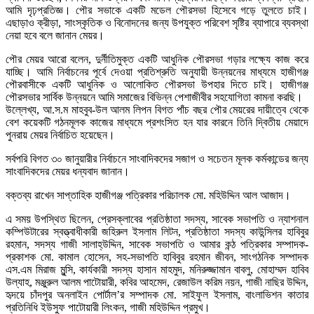
আমি দৃঢ়প্রতিজ্ঞ। পৌর সভাকে একটি মডেল পৌরসভা হিসেবে গড়ে তুলতে চাই।
এছাড়াও ক্রীড়া, সাংস্কৃতিক ও বিনোদনের জন্য উপযুক্ত পরিবেশ সৃষ্টির ব্যাপারে ব্যবস্থা
নেয়া হবে বলে জানান মেয়র।
পৌর মেয়র আরো বলেন, দুর্নীতিমুক্ত একটি আধুনিক পৌরসভা গড়ার লক্ষ্যে কাজ করে
যাচ্ছি। আমি নির্বাচনের পূর্বে দেওয়া প্রতিশ্রুতি অনুযায়ী উন্নয়নের মাধ্যমে হাজীগঞ্জ
পৌরবাসীকে একটি আধুনিক ও আলোকিত পৌরসভা উপহার দিতে চাই। হাজীগঞ্জ
পৌরসভার সার্বিক উন্নয়নে আমি সমাজের বিভিন্ন পেশাজীবীর সহযোগিতা কামনা করছি।
উল্লেখ্য, আ.স.ম মাহবুব-উল আলম লিপন বিগত পাঁচ বছর পৌর মেয়রের দায়ীত্বে থেকে
বেশ কয়েকটি গঠনমূলক কাজের মাধ্যমে প্রশংসিত হন যার কারনে তিনি দ্বিতীয় মেয়াদে
পুনরায় মেয়র নির্বাচিত হয়েছেন।
সর্বপরি বিগত ৩০ জানুয়ারীর নির্বাচনে সাংবাদিকদের সজাগ ও সচেতন মূলক কর্মকান্ডের জন্য
সাংবাদিকদের মেয়র ধন্যবাদ জানান।
বক্তব্য রাখেন সাপ্তাহিক হাজীগঞ্জ পত্রিকার পরিচালক মো. মহিউদ্দিন আল আজাদ।
এ সময় উপস্থিত ছিলেন, প্রেসক্লাবের প্রতিষ্ঠাতা সদস্য, সাবেক সভাপতি ও ন্যাশনাল
কম্পিউটারের স্বত্ত্বাধীকারী জহিরুল ইসলাম লিটন, প্রতিষ্ঠাতা সদস্য কাউন্সিলর হাবিবুর
রহমান, সদস্য গাজী সালাহ্উদ্দিন, সাবেক সভাপতি ও আমার কন্ঠ পত্রিকার সম্পাদক-
প্রকাশক মো. কামাল হোসেন, সহ-সভাপতি হাবিবুর রহমান জীবন, সাংগঠনিক সম্পাদক
এস.এম মিরাজ মুন্সি, কার্যকারী সদস্য হাসান মাহমুদ, মনিরুজ্জামান বাবলু, মোহাম্মদ হাবিব
উল্যাহ, মঞ্জুরুল আলম পাটোয়ারী, কবির আহমেদ, রেজাউল করিম নয়ন, গাজী নাছির উদ্দিন,
হৃদয়ে চাঁদপুর অনলাইন পোর্টাল’র সম্পাদক মো. সাইফুল ইসলাম, বাংলাভিশন কাতার
প্রতিনিধি ইউসুফ পাটোয়ারী লিংকন, গাজী মহিউদ্দিন প্রমুখ।