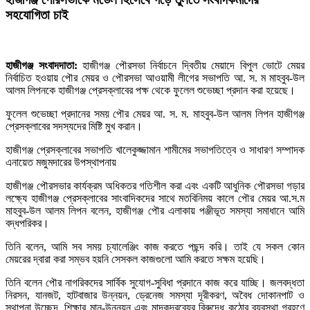
সহযোগিতা চাই
হাজীগঞ্জ সংবাদদাতা:
হাজীগঞ্জ পৌরসভা নির্বাচনে দ্বিতীয় মেয়াদে বিপুল ভোটে মেয়র
নির্বাচিত হওয়ায় পৌর মেয়র ও পৌরসভা আওয়ামী লীগের সভাপতি আ. স. ম মাহবুব-উল
আলম লিপনকে হাজীগঞ্জ প্রেসক্লাবের পক্ষ থেকে ফুলেল শুভেচ্ছা প্রদান করা হয়েছে।
ফুলেল শুভেচ্ছা প্রদানের সময় পৌর মেয়র আ. স. ম. মাহবুব-উল আলম লিপন হাজীগঞ্জ
প্রেসক্লাবের সদস্যদের মিষ্টি মুখ করান।
হাজীগঞ্জ প্রেসক্লাবের সভাপতি খালেকুজ্জামান শামীমের সভাপতিত্বে ও সাধারণ সম্পাদক
এনায়েত মজুমদারের উপস্থাপনায়
হাজীগঞ্জ পৌরসভার কার্যক্রম অধিকতর গতিশীল করা এবং একটি আধুনিক পৌরসভা গড়ার
লক্ষ্যে হাজীগঞ্জ প্রেসক্লাবের সাংবাদিকদের সাথে মতবিনিময় কালে পৌর মেয়র আ.স.ম
মাহবুব-উল আলম লিপন বলেন, হাজীগঞ্জ পৌর এলাকায় পঞ্জীভূত সমস্যা সমাধানে আমি
বদ্ধপরিকর।
তিনি বলেন, আমি সব সময় চ্যালেঞ্জিং কাজ করতে পছন্দ করি। তাই যে সকল কোন
মেয়রের দ্বারা করা সম্ভব হয়নি সেসকল কাজগুলো আমি করতে সক্ষম হয়েছি।
তিনি বলেন পৌর নাগরিকদের সার্বিক সুযোগ-সুবিধা প্রদানে কাজ করে যাচ্ছি। জলবদ্ধতা
নিরসন, যানজট, হাটবাজার উন্নয়ন, ড্রেনেজ সমস্যা দূরীকরণ, অবৈধ দোকানপাট ও
স্থাপনা উচ্ছেদ, শিক্ষার মান-উন্নয়ন এবং মাদকদ্রব্যের বিরুদ্ধে কঠোর ব্যবস্থা গ্রহণে