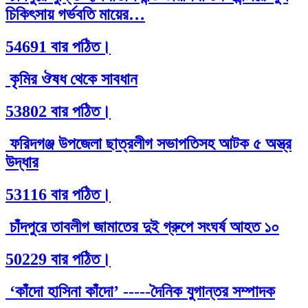
চিকিৎসায় গর্ভবতি মায়ের…
54691 বার পঠিত।
কৃমির ঔষধ থেকে সাবধান
53802 বার পঠিত।
ফরিদগঞ্জ উপজেলা ছাত্রলীগ সভাপতিসহ আটক ৫ অস্ত্র
উদ্ধার
53116 বার পঠিত।
চাঁদপুরে তাবলীগ জামাতের দুই গ্রুপে সংঘর্ষ আহত ১০
50229 বার পঠিত।
‘কাঁদো হাসিনা কাঁদো’ -----দৈনিক যুগান্তর সম্পাদক