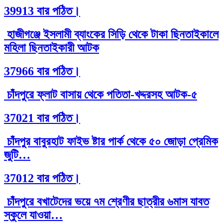
39913 বার পঠিত।
হাজীগঞ্জে ইসলামী ব্যাংকের সিড়ি থেকে টাকা ছিনতাইকালে
মহিলা ছিনতাইকারী আটক
37966 বার পঠিত।
চাঁদপুরে ফ্লাট বাসায় থেকে পতিতা-খদ্দরসহ আটক-৫
37021 বার পঠিত।
চাঁদপুর বাবুরহাট ফাইভ ষ্টার পার্ক থেকে ৫০ জোড়া প্রেমিক
জুটি…
37012 বার পঠিত।
চাঁদপুরে বখাটেদের ভয়ে ৭ম শ্রেণীর ছাত্রীর ৬মাস যাবত
স্কুলে যাওয়া…