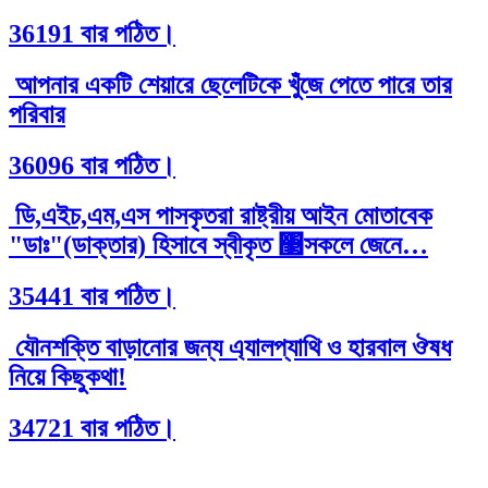
36191 বার পঠিত।
আপনার একটি শেয়ারে ছেলেটিকে খুঁজে পেতে পারে তার
পরিবার
36096 বার পঠিত।
ডি,এইচ,এম,এস পাসকৃতরা রাষ্ট্রীয় আইন মোতাবেক
"ডাঃ"(ডাক্তার) হিসাবে স্বীকৃত ঳সকলে জেনে…
35441 বার পঠিত।
যৌনশক্তি বাড়ানোর জন্য এ্যালপ্যাথি ও হারবাল ঔষধ
নিয়ে কিছুকথা!
34721 বার পঠিত।