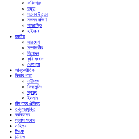
ফরিদগঞ্জ
কচুয়া
মতলব উত্তর
মতলব দক্ষিণ
শাহরাস্তি
হাইমচর
জাতীয়
সারাদেশ
সম্পাদকীয়
বিনোদন
কৃষি সংবাদ
খেলাধুলা
আন্তর্জাতিক
ফিচার পাতা
নারীমঞ্চ
ফ্রিলেন্সিং
স্বাস্থ্য
ইসলাম
চাঁদপুরের ঐতিহ্য
তথ্যপ্রযুক্তি
ব্যক্তিত্ব
প্রবাস সংবাদ
সাহিত্য
লিঙ্ক
ভিডিও