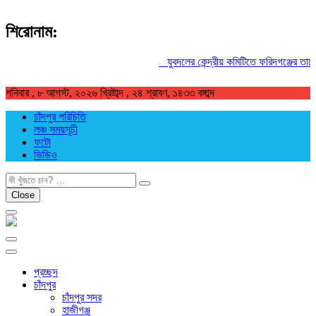
শিরোনাম:
যুবদলের কেন্দ্রীয় কমিটিতে ফরিদগঞ্জের তারেকুর
শনিবার , ৮ আগস্ট, ২০২৬ খ্রিষ্টাব্দ , ২৪ শ্রাবণ, ১৪৩৩ বঙ্গাব্দ
চাঁদপুর পরিচিতি
লঞ্চ সময়সূচী
ফটো
ভিডিও
খুজুন
Close
প্রচ্ছদ
চাঁদপুর
চাঁদপুর সদর
হাজীগঞ্জ