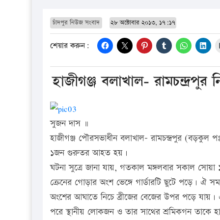
চাঁদপুর নিউজ সংবাদ
২৮ অক্টোবার ২০১৩, ১৭:১৭
শেয়ার করুন:
হাজীগঞ্জ বলাখাল- রামচন্দ্রপুর 
সুজন দাস ॥
হাজীগঞ্জ পৌরসভাধীন বলাখাল- রামচন্দ্রপুর (বড়কুল পঃ 
১জন গুরুতর আহত হয়।
ঘটনা সুত্রে জানা যায়, গতকাল মঙ্গলবার সকাল সোয়া ১০
ক্রেনের গোড়ার অংশ ভেঙ্গে গার্ডারটি ছুটে পড়ে। ঐ সম
অংশের আঘাতে নিচে ব্রীজের বেজের উপর পড়ে যায়। 
পরে স্থানীয় লোকজন ও তার সাথের শ্রমিকগন তাকে হা