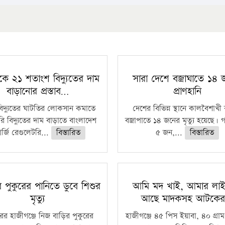
কে ২১ শতাংশ বিদ্যুতের দাম
সারা দেশে বজ্রাঘাতে ১৪
বাড়ানোর প্রস্তাব…
প্রাণহানি
বিদ্যুতের ঘাটতির লোকসান কমাতে
দেশের বিভিন্ন স্থানে কালবৈশাখ
ি বিদ্যুতের দাম বাড়াতে বাংলাদেশ
বজ্রাপাতে ১৪ জনের মৃত্যু হয়েছে। গ
র্জি রেগুলেটরি...
বিস্তারিত
৫ জন,...
বিস্তারিত
রে পুকুরের পানিতে ডুবে শিশুর
আমি মদ খাই, আমার লাইস
মৃত্যু
আছে মাদকসহ আটকে
ুরের হাজীগঞ্জে নিজ বাড়ির পুকুরের
হাজীগঞ্জে ৪৫ পিস ইয়াবা, ৪০ গ্রাম