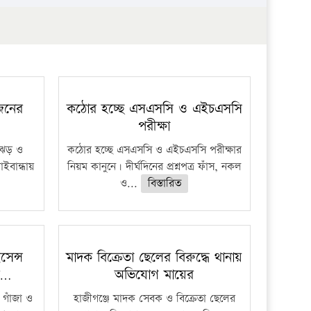
প্রতিষ্ঠান
 জনের
কঠোর হচ্ছে এসএসসি ও এইচএসসি
পরীক্ষা
ী ঝড় ও
কঠোর হচ্ছে এসএসসি ও এইচএসসি পরীক্ষার
াইবান্ধায়
নিয়ম কানুনে। দীর্ঘদিনের প্রশ্নপত্র ফাঁস, নকল
ও...
বিস্তারিত
েন্স
মাদক বিক্রেতা ছেলের বিরুদ্ধে থানায়
র…
অভিযোগ মায়ের
 গাঁজা ও
হাজীগঞ্জে মাদক সেবক ও বিক্রেতা ছেলের