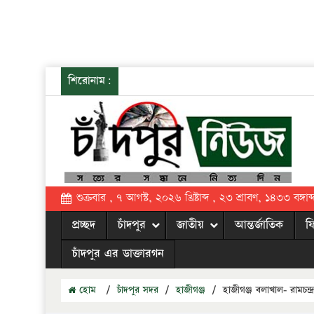
শিরোনাম:
শুক্রবার , ৭ আগস্ট, ২০২৬ খ্রিষ্টাব্দ , ২৩ শ্রাবণ, ১৪৩৩ বঙ্গাব্
প্রচ্ছদ
চাঁদপুর
জাতীয়
আন্তর্জাতিক
ফ
চাঁদপুর এর ডাক্তারগন
হোম
/
চাঁদপুর সদর
/
হাজীগঞ্জ
/
হাজীগঞ্জ বলাখাল- রামচন্দ্