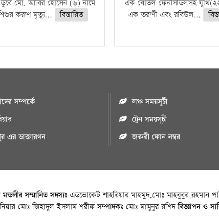
 ডুবে মো. আবির হোসেন (৬) নামে
এক বোতল ফেনসিডিলসহ যুথি(২২
িশুর করুণ মৃত্যু...
বিস্তারিত
এক তরুণী এবং রবিউল...
বিস্
ের সম্পর্কে
লঞ্চ সময়সূচী
রিয়ার
ট্রেন সময়সূচী
পুর এর ডাক্তারগন
জরুরী ফোন নম্বর
া মন্ডলীর সম্মানিত সদস্যঃ
এডভোকেট শাহরিয়ার মাহমুদ,মোঃ মাহবুবুর রহমান পাট
জিনিয়ার মোঃ জিহাদুল ইসলাম শরীফ
সম্পাদকঃ
মোঃ মামুনুর রশিদ
বিজ্ঞাপন ও সা