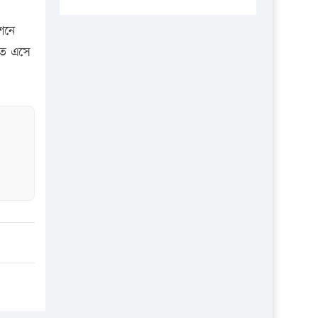
প্রতিষ্ঠানকে ৪০হাজার টাকা জরিমানা।
িশনে
এবার লঞ্চের ভাড়া বাড়ল
তে এসে
১৭ থেকে ২১ শতাংশ বিদ্যুতের দাম
বাড়ানোর প্রস্তাব পিডিবির
১৬ মে চাঁদপুর ও ২৫ মে ফেনী সফরে
যাবেন প্রধানমন্ত্রী
উচ্চশিক্ষায় গৌরবময় অর্জন: পূর্ণ
স্কলারশিপে যুক্তরাষ্ট্রে পিএইচডি করছেন
কুয়েটের কৃতি…
সারা দেশে বজ্রাঘাতে ১৪ জনের
প্রাণহানি
কঠোর হচ্ছে এসএসসি ও এইচএসসি
পরীক্ষা
ফরিদগঞ্জে আগুনে পুড়লো ৬ ব্যবসা