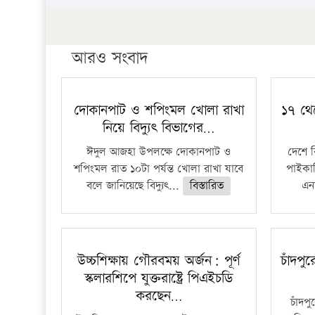
আরও সংবাদ
দোকানপাট ও শপিংমল খোলা রাখা
১৭ থে
নিয়ে বিদ্যুৎ বিভাগের…
ঈদুল আজহা উপলক্ষে দোকানপাট ও
দেশে 
শপিংমল রাত ১০টা পর্যন্ত খোলা রাখা যাবে
পাইকার
বলে জানিয়েছে বিদ্যুৎ...
বিস্তারিত
এনা
উচ্চশিক্ষায় গৌরবময় অর্জন: পূর্ণ
চাঁদপু
স্কলারশিপে যুক্তরাষ্ট্রে পিএইচডি
করছেন…
চাঁদপ