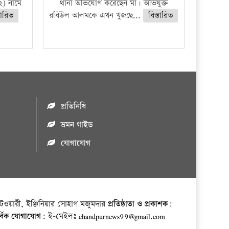
) নামে
থানা অভিযোগ করেছেন মা। অভিযুক্ত
তারিত
রবিউল আলমকে এখন খুজছে...
বিস্তারিত
প্রতিনিধি
ভ্রমন গাইড
যোগাযোগ
ওয়ারী, ইঞ্জিনিয়ার সোহাগ মজুমদার
প্রতিষ্ঠাতা ও প্রকাশক:
র্বিক যোগাযোগ:
ই-মেইলঃ chandpurnews99@gmail.com