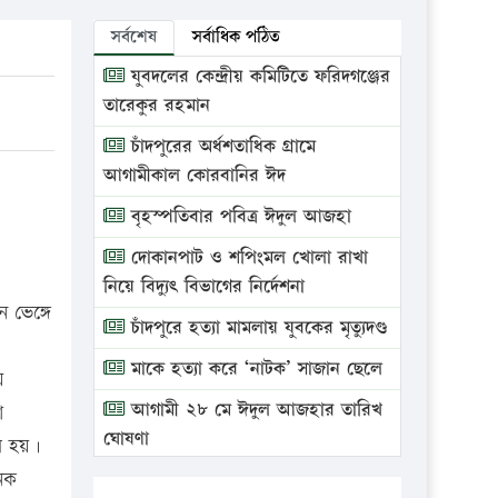
সর্বশেষ
সর্বাধিক পঠিত
যুবদলের কেন্দ্রীয় কমিটিতে ফরিদগঞ্জের
তারেকুর রহমান
চাঁদপুরের অর্ধশতাধিক গ্রামে
আগামীকাল কোরবানির ঈদ
বৃহস্পতিবার পবিত্র ঈদুল আজহা
দোকানপাট ও শপিংমল খোলা রাখা
নিয়ে বিদ্যুৎ বিভাগের নির্দেশনা
 ভেঙ্গে
চাঁদপুরে হত্যা মামলায় যুবকের মৃত্যুদণ্ড
মাকে হত্যা করে ‘নাটক’ সাজান ছেলে
য়
আগামী ২৮ মে ঈদুল আজহার তারিখ
া
ঘোষণা
ম হয়।
জনক
ভ্রাম্যমাণ আদালতে দুইটি প্রতিষ্ঠানকে