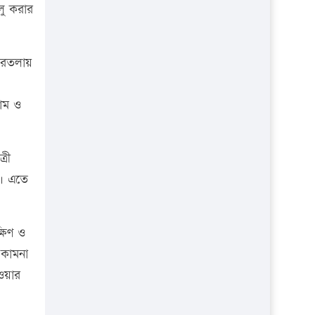
লু করার
আগরতলায়
রাম ও
্রী
ন। এতে
্ষিণ ও
 কামনা
েওয়ার