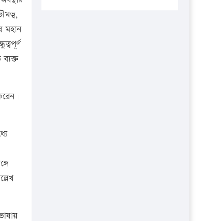
প্রতিষ্ঠানকে ৪০হাজার টাকা জরিমানা।
ৌমত্ব,
এবার লঞ্চের ভাড়া বাড়ল
ের মহান
১৭ থেকে ২১ শতাংশ বিদ্যুতের দাম
্বপূর্ণ
বাড়ানোর প্রস্তাব পিডিবির
ব্যক্ত
১৬ মে চাঁদপুর ও ২৫ মে ফেনী সফরে
যাবেন প্রধানমন্ত্রী
শ করেন।
উচ্চশিক্ষায় গৌরবময় অর্জন: পূর্ণ
স্কলারশিপে যুক্তরাষ্ট্রে পিএইচডি করছেন
কুয়েটের কৃতি…
যে
সারা দেশে বজ্রাঘাতে ১৪ জনের
প্রাণহানি
্গে
্লেখ
কঠোর হচ্ছে এসএসসি ও এইচএসসি
পরীক্ষা
ফরিদগঞ্জে আগুনে পুড়লো ৬ ব্যবসা
 ভাষায়