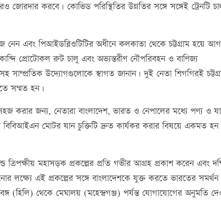
 জোরদার করবে। কোভিড পরিস্থিতির উন্নতির সঙ্গে সঙ্গেই ট্রেনটি চা
ে খোঁজ নেন এবং পিআইডব্লিওটিটির অধীনে কলকাতা থেকে চট্টগ্রাম হয়ে 
ান্দি প্রোটোকল রুট চালু এবং অভ্যন্তরীণ নৌপরিবহন ও বাণিজ্য
রসহ সাম্প্রতিক উদ্যোগগুলোকে স্বাগত জানান। দুই নেতা শিগগিরই চট্টগ্
রতে সম্মত হন।
সহজ করার জন্য, নেতারা বাংলাদেশ, ভারত ও নেপালের মধ্যে পণ্য ও যাত
ে বিবিআইএন মোটর যান চুক্তিটি দ্রুত কার্যকর করার বিষয়ে একমত হ
ন্ড ত্রিপক্ষীয় মহাসড়ক প্রকল্পের প্রতি গভীর আগ্রহ প্রকাশ করেন এবং দক
োর লক্ষ্যে এই প্রকল্পের সঙ্গে বাংলাদেশকে যুক্ত করতে ভারতের সমর্থন
্গ (হিলি) থেকে মেঘালয় (মহেন্দ্রগঞ্জ) পর্যন্ত যোগাযোগের অনুমতি দ