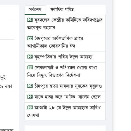
সর্বশেষ
সর্বাধিক পঠিত
যুবদলের কেন্দ্রীয় কমিটিতে ফরিদগঞ্জের
তারেকুর রহমান
চাঁদপুরের অর্ধশতাধিক গ্রামে
আগামীকাল কোরবানির ঈদ
বৃহস্পতিবার পবিত্র ঈদুল আজহা
দোকানপাট ও শপিংমল খোলা রাখা
নিয়ে বিদ্যুৎ বিভাগের নির্দেশনা
 দুই
৩৯ দফা
চাঁদপুরে হত্যা মামলায় যুবকের মৃত্যুদণ্ড
মাকে হত্যা করে ‘নাটক’ সাজান ছেলে
আগামী ২৮ মে ঈদুল আজহার তারিখ
ঘোষণা
ভ্রাম্যমাণ আদালতে দুইটি প্রতিষ্ঠানকে
 অবস্থার