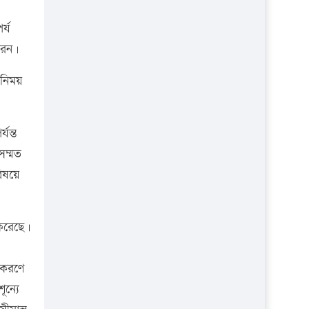
র্য
রেন।
বিনিময়
যন্ত
সম্মত
বিষয়ে
 করেছে।
্তকরণে
ন্যে