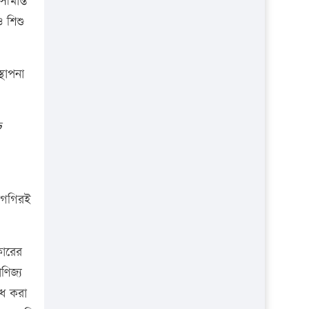
ীমান্ত
ও শিশু
্থাপনা
ঢ়
)
শিগগিরই
কারের
ণিজ্য
োধ করা