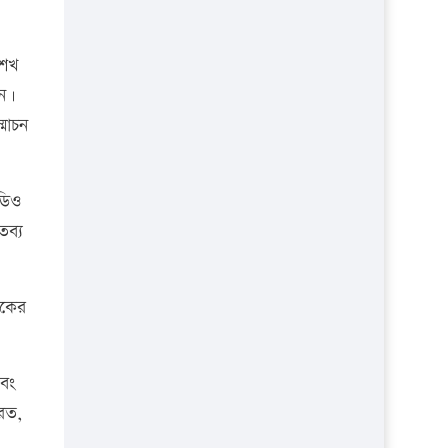
প্রতিষ্ঠান
শেখ
েন।
্মোচন
িডিও
তব্য
িকের
এবং
ারত,