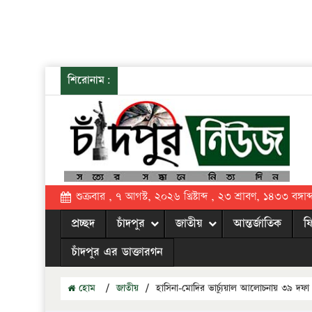
শিরোনাম:
শুক্রবার , ৭ আগস্ট, ২০২৬ খ্রিষ্টাব্দ , ২৩ শ্রাবণ, ১৪৩৩ বঙ্গাব্
প্রচ্ছদ
চাঁদপুর
জাতীয়
আন্তর্জাতিক
ফ
চাঁদপুর এর ডাক্তারগন
হোম
/
জাতীয়
/
হাসিনা-মোদির ভার্চ্যুয়াল আলোচনায় ৩৯ দফা