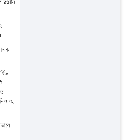
রপ্তানি
ং
।
নৈতিক
্ধিত
ট
িত
ানিয়েছে
থভাবে