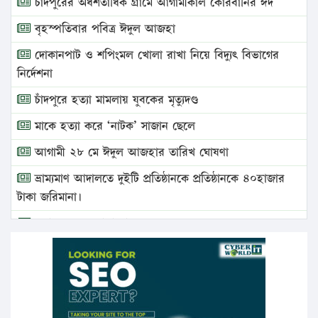
চাঁদপুরের অর্ধশতাধিক গ্রামে আগামীকাল কোরবানির ঈদ
বৃহস্পতিবার পবিত্র ঈদুল আজহা
দোকানপাট ও শপিংমল খোলা রাখা নিয়ে বিদ্যুৎ বিভাগের
নির্দেশনা
চাঁদপুরে হত্যা মামলায় যুবকের মৃত্যুদণ্ড
মাকে হত্যা করে ‘নাটক’ সাজান ছেলে
আগামী ২৮ মে ঈদুল আজহার তারিখ ঘোষণা
ভ্রাম্যমাণ আদালতে দুইটি প্রতিষ্ঠানকে প্রতিষ্ঠানকে ৪০হাজার
টাকা জরিমানা।
এবার লঞ্চের ভাড়া বাড়ল
১৭ থেকে ২১ শতাংশ বিদ্যুতের দাম বাড়ানোর প্রস্তাব পিডিবির
১৬ মে চাঁদপুর ও ২৫ মে ফেনী সফরে যাবেন প্রধানমন্ত্রী
উচ্চশিক্ষায় গৌরবময় অর্জন: পূর্ণ স্কলারশিপে যুক্তরাষ্ট্রে