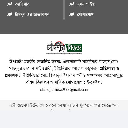
ক্যারিয়ার
ভ্রমন গাইড
চাঁদপুর এর ডাক্তারগন
যোগাযোগ
উপদেষ্টা মন্ডলীর সম্মানিত সদস্যঃ
এডভোকেট শাহরিয়ার মাহমুদ,মোঃ
মাহবুবুর রহমান পাটওয়ারী, ইঞ্জিনিয়ার সোহাগ মজুমদার
প্রতিষ্ঠাতা ও
প্রকাশক:
ইঞ্জিনিয়ার মোঃ জিহাদুল ইসলাম শরীফ
সম্পাদকঃ
মোঃ মামুনুর
রশিদ
বিজ্ঞাপন ও সার্বিক যোগাযোগ:
ই-মেইলঃ
chandpurnews99@gmail.com
এই ওয়েবসাইটের যে কোনো লেখা বা ছবি পুনঃপ্রকাশের ক্ষেত্রে ঋন
স্বীকার বাঞ্চনীয় ।
Copyright © 2026 • Chandpurnews.com • All Rights Reserved