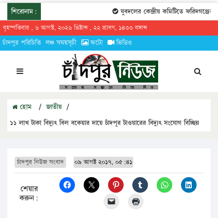
শিরোনাম:
যুবদলের কেন্দ্রীয় কমিটিতে ফরিদগঞ্জের তারেকু
বৃহস্পতিবার , ৬ আগস্ট, ২০২৬ খ্রিষ্টাব্দ , ২২ শ্রাবণ, ১৪৩৩ বঙ্গাব্দ
চাঁদপুর পরিচিতি
লঞ্চ সময়সূচী
ফটো
ভিডিও
হোম
/
জাতীয়
/
১১ লাখ টাকা বিদ্যুৎ বিল বকেয়ার দায়ে চাঁদপুর টাওয়ারের বিদ্যুৎ সংযোগ বিচ্ছিন্ন
চাঁদপুর নিউজ সংবাদ
০৯ আগষ্ট ২০১৭, ০৫:৪১
শেয়ার
করুন: