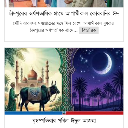
চাঁদপুরের অর্ধশতাধিক গ্রামে আগামীকাল কোরবানির ঈদ
সৌদি আরবসহ মধ্যপ্রাচ্যের সঙ্গে মিল রেখে আগামীকাল বুধবার
চাঁদপুরের অর্ধশতাধিক গ্রামে...
বিস্তারিত
বৃহস্পতিবার পবিত্র ঈদুল আজহা