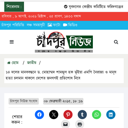
শিরোনাম:
যুবদলের কেন্দ্রীয় কমিটিতে ফরিদগঞ্জের তারেক
রবিবার , ৯ আগস্ট, ২০২৬ খ্রিষ্টাব্দ , ২৫ শ্রাবণ, ১৪৩৩ বঙ্গাব্দ
চাঁদপুর পরিচিতি
লঞ্চ সময়সূচী
ফটো
ভিডিও
হোম
/
জাতীয়
/
১৪ দলের মানববন্ধনে ড. মোহাম্মদ শামছুল হক ভূঁইয়া এমপি নৈরাজ্য ও মানুষ
হত্যা চলমান থাকলে দেশের জনগণই প্রতিশোধ নিবে
চাঁদপুর নিউজ সংবাদ
০৮ ফেব্রুয়ারী ২০১৫, ১৮:১৯
শেয়ার
করুন: