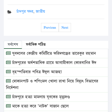
চাঁদপুর সদর
,
জাতীয়
Previous
Next
সর্বশেষ
সর্বাধিক পঠিত
যুবদলের কেন্দ্রীয় কমিটিতে ফরিদগঞ্জের তারেকুর রহমান
চাঁদপুরের অর্ধশতাধিক গ্রামে আগামীকাল কোরবানির ঈদ
বৃহস্পতিবার পবিত্র ঈদুল আজহা
দোকানপাট ও শপিংমল খোলা রাখা নিয়ে বিদ্যুৎ বিভাগের
নির্দেশনা
চাঁদপুরে হত্যা মামলায় যুবকের মৃত্যুদণ্ড
মাকে হত্যা করে ‘নাটক’ সাজান ছেলে