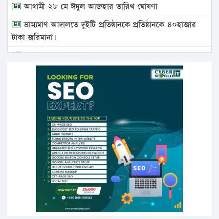
আগামী ২৮ মে ঈদুল আজহার তারিখ ঘোষণা
ভ্রাম্যমাণ আদালতে দুইটি প্রতিষ্ঠানকে প্রতিষ্ঠানকে ৪০হাজার
টাকা জরিমানা।
এবার লঞ্চের ভাড়া বাড়ল
১৭ থেকে ২১ শতাংশ বিদ্যুতের দাম বাড়ানোর প্রস্তাব পিডিবির
১৬ মে চাঁদপুর ও ২৫ মে ফেনী সফরে যাবেন প্রধানমন্ত্রী
উচ্চশিক্ষায় গৌরবময় অর্জন: পূর্ণ স্কলারশিপে যুক্তরাষ্ট্রে
পিএইচডি করছেন কুয়েটের কৃতি…
সারা দেশে বজ্রাঘাতে ১৪ জনের প্রাণহানি
কঠোর হচ্ছে এসএসসি ও এইচএসসি পরীক্ষা
ফরিদগঞ্জে আগুনে পুড়লো ৬ ব্যবসা প্রতিষ্ঠান