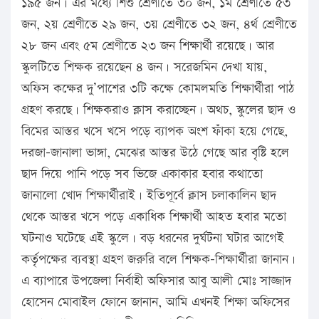
১৯৫ জন। এর মধ্যে শিশু শ্রেণীতে ৩০ জন, ১ম শ্রেণীতে ৫৩
জন, ২য় শ্রেণীতে ২৯ জন, ৩য় শ্রেণীতে ৩২ জন, ৪র্থ শ্রেণীতে
২৮ জন এবং ৫ম শ্রেণীতে ২৩ জন শিক্ষার্থী রয়েছে। আর
স্কুলটিতে শিক্ষক রয়েছেন ৪ জন। সরেজমিন দেখা যায়,
অফিস কক্ষের দু’পাশের ৩টি কক্ষে কোমলমতি শিক্ষার্থীরা পাঠ
গ্রহণ করছে। শিক্ষকরাও ক্লাস করাচ্ছেন। অথচ, স্কুলের ছাদ ও
বিমের আস্তর খসে খসে পড়ে ব্যাপক অংশ ফাঁকা হয়ে গেছে,
দরজা-জানালা ভাঙ্গা, মেঝের আস্তর উঠে গেছে আর বৃষ্টি হলে
ছাদ দিয়ে পানি পড়ে সব ভিজে একাকার হবার কথাতো
জানালো খোদ শিক্ষার্থীরাই। ইতিপূর্বে ক্লাস চলাকালিন ছাদ
থেকে আস্তর খসে পড়ে একাধিক শিক্ষার্থী আহত হবার মতো
ঘটনাও ঘটেছে এই স্কুলে। বড় ধরনের দুর্ঘটনা ঘটার আগেই
কর্তৃপক্ষের ব্যবস্থা গ্রহণ জরুরি বলে শিক্ষক-শিক্ষার্থীরা জানান।
এ ব্যাপারে উপজেলা নির্বাহী অফিসার আবু আলী মোঃ সাজ্জাদ
হোসেন মোবাইল ফোনে জানান, আমি এখনই শিক্ষা অফিসের