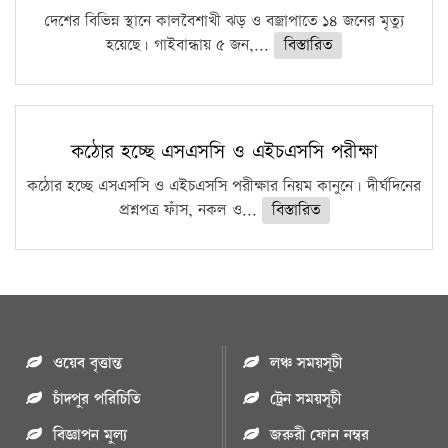
দেশের বিভিন্ন স্থানে কালবৈশাখী ঝড় ও বজ্রাপাতে ১৪ জনের মৃত্যু
হয়েছে। গাইবান্ধায় ৫ জন,...
বিস্তারিত
কঠোর হচ্ছে এসএসসি ও এইচএসসি পরীক্ষা
কঠোর হচ্ছে এসএসসি ও এইচএসসি পরীক্ষার নিয়ম কানুনে। দীর্ঘদিনের
প্রশ্নপত্র ফাঁস, নকল ও...
বিস্তারিত
ওয়েব বৃত্তান্ত
লঞ্চ সময়সূচী
চাঁদপুর পরিচিতি
ট্রেন সময়সূচী
বিজ্ঞাপন মুল্য
জরুরী ফোন নম্বর