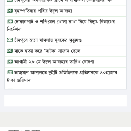
চাঁদপুরের অর্ধশতাধিক গ্রামে আগামীকাল কোরবানির ঈদ
বৃহস্পতিবার পবিত্র ঈদুল আজহা
দোকানপাট ও শপিংমল খোলা রাখা নিয়ে বিদ্যুৎ বিভাগের
নির্দেশনা
চাঁদপুরে হত্যা মামলায় যুবকের মৃত্যুদণ্ড
মাকে হত্যা করে ‘নাটক’ সাজান ছেলে
আগামী ২৮ মে ঈদুল আজহার তারিখ ঘোষণা
ভ্রাম্যমাণ আদালতে দুইটি প্রতিষ্ঠানকে প্রতিষ্ঠানকে ৪০হাজার
টাকা জরিমানা।
এবার লঞ্চের ভাড়া বাড়ল
১৭ থেকে ২১ শতাংশ বিদ্যুতের দাম বাড়ানোর প্রস্তাব পিডিবির
১৬ মে চাঁদপুর ও ২৫ মে ফেনী সফরে যাবেন প্রধানমন্ত্রী
উচ্চশিক্ষায় গৌরবময় অর্জন: পূর্ণ স্কলারশিপে যুক্তরাষ্ট্রে