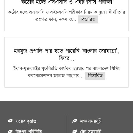
কঠোর হচ্ছে এসএসসি ও এইচএসসি পরীক্ষা
কঠোর হচ্ছে এসএসসি ও এইচএসসি পরীক্ষার নিয়ম কানুনে। দীর্ঘদিনের
প্রশ্নপত্র ফাঁস, নকল ও...
বিস্তারিত
হরমুজ প্রণালি পার হতে পারেনি ‘বাংলার জয়যাত্রা’,
ফিরে…
ইরান-যুক্তরাষ্ট্রের যুদ্ধবিরতি কার্যকর হওয়ার পর বাংলাদেশ শিপিং
করপোরেশনের জাহাজ ‘বাংলার...
বিস্তারিত
ওয়েব বৃত্তান্ত
লঞ্চ সময়সূচী
চাঁদপুর পরিচিতি
ট্রেন সময়সূচী