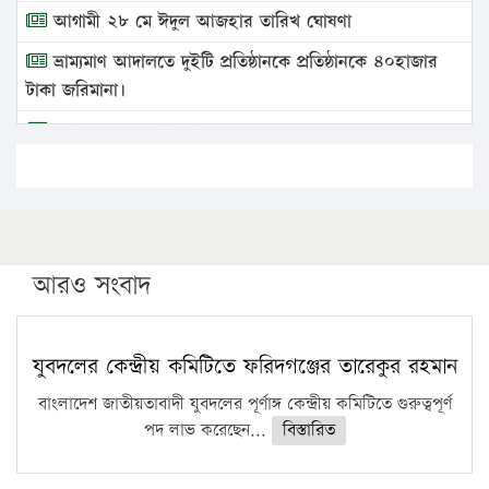
আগামী ২৮ মে ঈদুল আজহার তারিখ ঘোষণা
ভ্রাম্যমাণ আদালতে দুইটি প্রতিষ্ঠানকে প্রতিষ্ঠানকে ৪০হাজার
টাকা জরিমানা।
এবার লঞ্চের ভাড়া বাড়ল
১৭ থেকে ২১ শতাংশ বিদ্যুতের দাম বাড়ানোর প্রস্তাব পিডিবির
১৬ মে চাঁদপুর ও ২৫ মে ফেনী সফরে যাবেন প্রধানমন্ত্রী
উচ্চশিক্ষায় গৌরবময় অর্জন: পূর্ণ স্কলারশিপে যুক্তরাষ্ট্রে
পিএইচডি করছেন কুয়েটের কৃতি…
আরও সংবাদ
সারা দেশে বজ্রাঘাতে ১৪ জনের প্রাণহানি
কঠোর হচ্ছে এসএসসি ও এইচএসসি পরীক্ষা
যুবদলের কেন্দ্রীয় কমিটিতে ফরিদগঞ্জের তারেকুর রহমান
ফরিদগঞ্জে আগুনে পুড়লো ৬ ব্যবসা প্রতিষ্ঠান
বাংলাদেশ জাতীয়তাবাদী যুবদলের পূর্ণাঙ্গ কেন্দ্রীয় কমিটিতে গুরুত্বপূর্ণ
পদ লাভ করেছেন...
বিস্তারিত