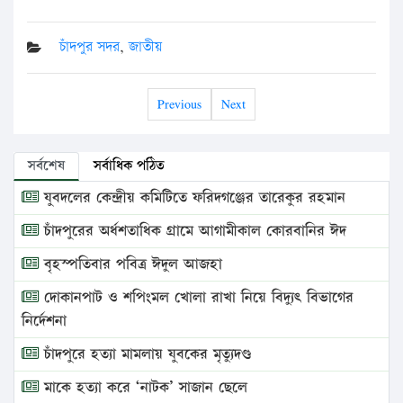
চাঁদপুর সদর
,
জাতীয়
Previous
Next
সর্বশেষ
সর্বাধিক পঠিত
যুবদলের কেন্দ্রীয় কমিটিতে ফরিদগঞ্জের তারেকুর রহমান
চাঁদপুরের অর্ধশতাধিক গ্রামে আগামীকাল কোরবানির ঈদ
বৃহস্পতিবার পবিত্র ঈদুল আজহা
দোকানপাট ও শপিংমল খোলা রাখা নিয়ে বিদ্যুৎ বিভাগের
নির্দেশনা
চাঁদপুরে হত্যা মামলায় যুবকের মৃত্যুদণ্ড
মাকে হত্যা করে ‘নাটক’ সাজান ছেলে