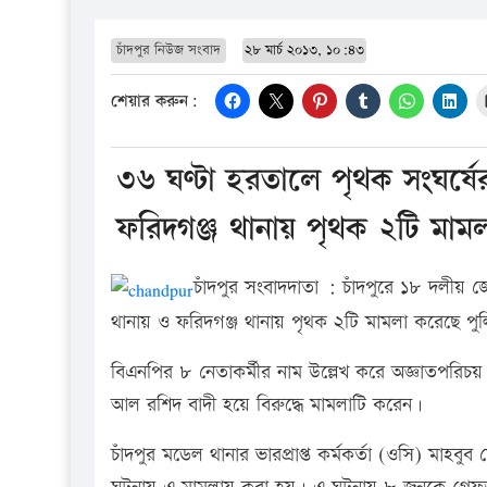
চাঁদপুর নিউজ সংবাদ
২৮ মার্চ ২০১৩, ১০:৪৩
শেয়ার করুন:
৩৬ ঘণ্টা হরতালে পৃথক সংঘর্ষে
ফরিদগঞ্জ থানায় পৃথক ২টি মামল
চাঁদপুর সংবাদদাতা : চাঁদপুরে ১৮ দলীয় 
থানায় ও ফরিদগঞ্জ থানায় পৃথক ২টি মামলা করেছে পু
বিএনপির ৮ নেতাকর্মীর নাম উল্লেখ করে অজ্ঞাতপরিচ
আল রশিদ বাদী হয়ে বিরুদ্ধে মামলাটি করেন।
চাঁদপুর মডেল থানার ভারপ্রাপ্ত কর্মকর্তা (ওসি) মাহ