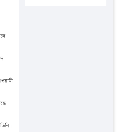
প্রতিষ্ঠানকে ৪০হাজার টাকা জরিমানা।
এবার লঞ্চের ভাড়া বাড়ল
১৭ থেকে ২১ শতাংশ বিদ্যুতের দাম
বাড়ানোর প্রস্তাব পিডিবির
্গে
১৬ মে চাঁদপুর ও ২৫ মে ফেনী সফরে
যাবেন প্রধানমন্ত্রী
াদ
উচ্চশিক্ষায় গৌরবময় অর্জন: পূর্ণ
স্কলারশিপে যুক্তরাষ্ট্রে পিএইচডি করছেন
কুয়েটের কৃতি…
আওয়ামী
সারা দেশে বজ্রাঘাতে ১৪ জনের
প্রাণহানি
্ধে
কঠোর হচ্ছে এসএসসি ও এইচএসসি
পরীক্ষা
ফরিদগঞ্জে আগুনে পুড়লো ৬ ব্যবসা
 তিনি।