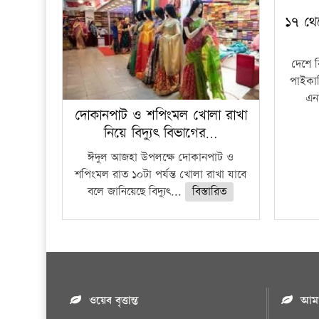
১৭ থে
দেশে 
পাইকার
এনা
দোকানপাট ও শপিংমল খোলা রাখা
নিয়ে বিদ্যুৎ বিভাগের…
ঈদুল আজহা উপলক্ষে দোকানপাট ও
শপিংমল রাত ১০টা পর্যন্ত খোলা রাখা যাবে
বলে জানিয়েছে বিদ্যুৎ...
বিস্তারিত
ওয়েব বৃত্তান্ত
আমাদ