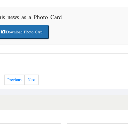
his news as a Photo Card
Download Photo Card
Previous
Next