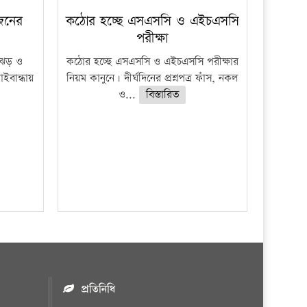
 জনের
কঠোর হচ্ছে এসএসসি ও এইচএসসি
পরীক্ষা
ী ঝড় ও
কঠোর হচ্ছে এসএসসি ও এইচএসসি পরীক্ষার
াইবান্ধায়
নিয়ম কানুনে। দীর্ঘদিনের প্রশ্নপত্র ফাঁস, নকল
ও...
বিস্তারিত
প্রতিনিধি