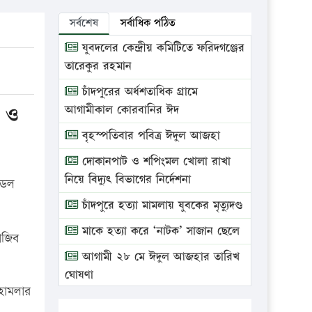
সর্বশেষ
সর্বাধিক পঠিত
যুবদলের কেন্দ্রীয় কমিটিতে ফরিদগঞ্জের
তারেকুর রহমান
চাঁদপুরের অর্ধশতাধিক গ্রামে
য় ও
আগামীকাল কোরবানির ঈদ
বৃহস্পতিবার পবিত্র ঈদুল আজহা
দোকানপাট ও শপিংমল খোলা রাখা
নিয়ে বিদ্যুৎ বিভাগের নির্দেশনা
ডেল
চাঁদপুরে হত্যা মামলায় যুবকের মৃত্যুদণ্ড
মাকে হত্যা করে ‘নাটক’ সাজান ছেলে
াজিব
আগামী ২৮ মে ঈদুল আজহার তারিখ
ঘোষণা
 হামলার
ভ্রাম্যমাণ আদালতে দুইটি প্রতিষ্ঠানকে