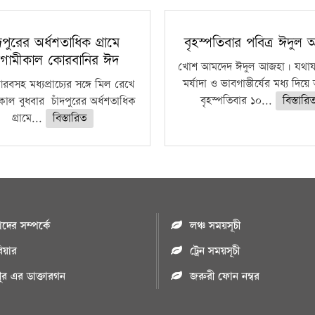
ঁদপুরের অর্ধশতাধিক গ্রামে
বৃহস্পতিবার পবিত্র ঈদুল
গামীকাল কোরবানির ঈদ
খোশ আমদেদ ঈদুল আজহা। যথাযথ
মর্যাদা ও ভাবগাম্ভীর্যের মধ্য দিয়
বসহ মধ্যপ্রাচ্যের সঙ্গে মিল রেখে
বৃহস্পতিবার ১০...
বিস্তারি
াল বুধবার চাঁদপুরের অর্ধশতাধিক
গ্রামে...
বিস্তারিত
ের সম্পর্কে
লঞ্চ সময়সূচী
রিয়ার
ট্রেন সময়সূচী
পুর এর ডাক্তারগন
জরুরী ফোন নম্বর