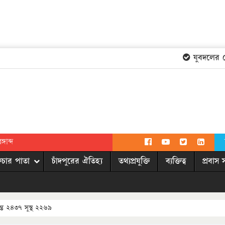
যুবদলের কেন্
গাব্দ
িচার পাতা
চাঁদপুরের ঐতিহ্য
তথ্যপ্রযুক্তি
ব্যক্তিত্ব
প্রবাস 
্ত ২৪৩৭ সুস্থ ২২৬৯