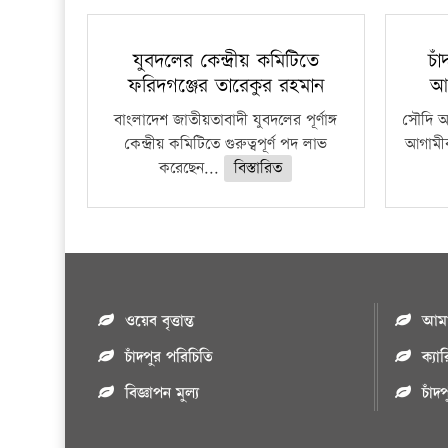
যুবদলের কেন্দ্রীয় কমিটিতে
চা
ফরিদগঞ্জের তারেকুর রহমান
আ
বাংলাদেশ জাতীয়তাবাদী যুবদলের পূর্ণাঙ্গ
সৌদি আর
কেন্দ্রীয় কমিটিতে গুরুত্বপূর্ণ পদ লাভ
আগামীক
করেছেন...
বিস্তারিত
ওয়েব বৃত্তান্ত
আমাদ
চাঁদপুর পরিচিতি
ক্যা
বিজ্ঞাপন মুল্য
চাঁদ