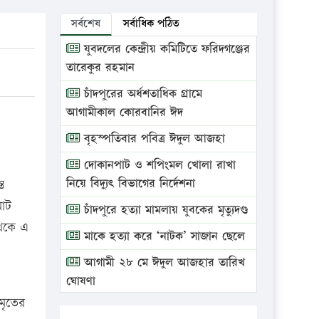
সর্বশেষ
সর্বাধিক পঠিত
যুবদলের কেন্দ্রীয় কমিটিতে ফরিদগঞ্জের
তারেকুর রহমান
চাঁদপুরের অর্ধশতাধিক গ্রামে
আগামীকাল কোরবানির ঈদ
বৃহস্পতিবার পবিত্র ঈদুল আজহা
দোকানপাট ও শপিংমল খোলা রাখা
নিয়ে বিদ্যুৎ বিভাগের নির্দেশনা
ত
মোট
চাঁদপুরে হত্যা মামলায় যুবকের মৃত্যুদণ্ড
থেকে এ
মাকে হত্যা করে ‘নাটক’ সাজান ছেলে
আগামী ২৮ মে ঈদুল আজহার তারিখ
ঘোষণা
 মৃতের
ভ্রাম্যমাণ আদালতে দুইটি প্রতিষ্ঠানকে