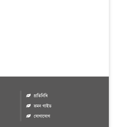
প্রতিষ্ঠানকে ৪০হাজার টাকা জরিমানা।
এবার লঞ্চের ভাড়া বাড়ল
১৭ থেকে ২১ শতাংশ বিদ্যুতের দাম
বাড়ানোর প্রস্তাব পিডিবির
১৬ মে চাঁদপুর ও ২৫ মে ফেনী সফরে
যাবেন প্রধানমন্ত্রী
উচ্চশিক্ষায় গৌরবময় অর্জন: পূর্ণ
স্কলারশিপে যুক্তরাষ্ট্রে পিএইচডি করছেন
কুয়েটের কৃতি…
সারা দেশে বজ্রাঘাতে ১৪ জনের
প্রাণহানি
প্রতিনিধি
কঠোর হচ্ছে এসএসসি ও এইচএসসি
ভ্রমন গাইড
পরীক্ষা
যোগাযোগ
ফরিদগঞ্জে আগুনে পুড়লো ৬ ব্যবসা