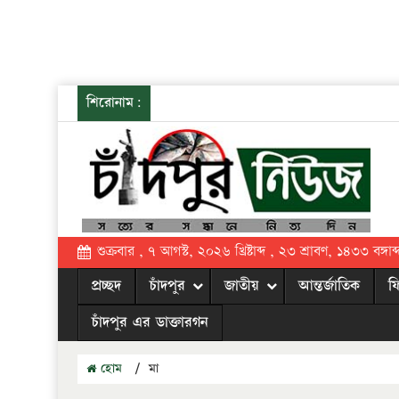
শিরোনাম:
শুক্রবার , ৭ আগস্ট, ২০২৬ খ্রিষ্টাব্দ , ২৩ শ্রাবণ, ১৪৩৩ বঙ্গাব্
প্রচ্ছদ
চাঁদপুর
জাতীয়
আন্তর্জাতিক
ফ
চাঁদপুর এর ডাক্তারগন
হোম
/
মা