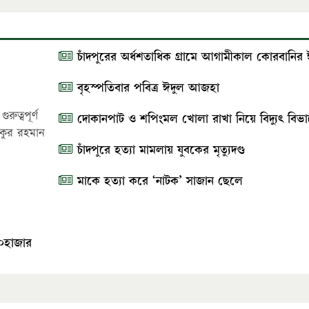
চাঁদপুরের অর্ধশতাধিক গ্রামে আগামীকাল কোরবানির
বৃহস্পতিবার পবিত্র ঈদুল আজহা
রুত্বপূর্ণ
দোকানপাট ও শপিংমল খোলা রাখা নিয়ে বিদ্যুৎ বি
েকুর রহমান
চাঁদপুরে হত্যা মামলায় যুবকের মৃত্যুদণ্ড
মাকে হত্যা করে ‘নাটক’ সাজান ছেলে
৪০হাজার