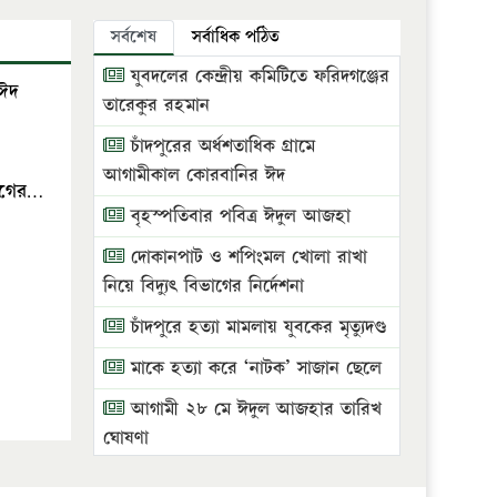
সর্বশেষ
সর্বাধিক পঠিত
যুবদলের কেন্দ্রীয় কমিটিতে ফরিদগঞ্জের
 ঈদ
তারেকুর রহমান
চাঁদপুরের অর্ধশতাধিক গ্রামে
আগামীকাল কোরবানির ঈদ
ভাগের…
বৃহস্পতিবার পবিত্র ঈদুল আজহা
দোকানপাট ও শপিংমল খোলা রাখা
নিয়ে বিদ্যুৎ বিভাগের নির্দেশনা
চাঁদপুরে হত্যা মামলায় যুবকের মৃত্যুদণ্ড
মাকে হত্যা করে ‘নাটক’ সাজান ছেলে
আগামী ২৮ মে ঈদুল আজহার তারিখ
ঘোষণা
ভ্রাম্যমাণ আদালতে দুইটি প্রতিষ্ঠানকে