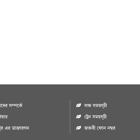
ের সম্পর্কে
লঞ্চ সময়সূচী
রিয়ার
ট্রেন সময়সূচী
পুর এর ডাক্তারগন
জরুরী ফোন নম্বর