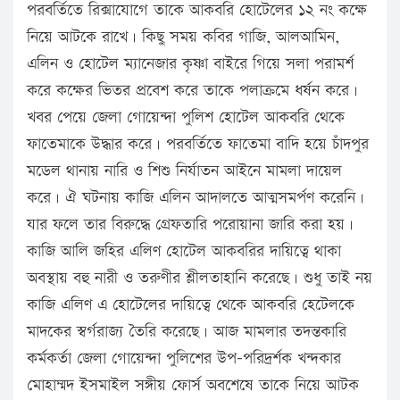
পরবর্তিতে রিক্সাযোগে তাকে আকবরি হোটেলের ১২ নং কক্ষে
নিয়ে আটকে রাখে। কিছু সময় কবির গাজি, আলআমিন,
এলিন ও হোটেল ম্যানেজার কৃষ্ণা বাইরে গিয়ে সলা পরামর্শ
করে কক্ষের ভিতর প্রবেশ করে তাকে পলাক্রমে ধর্ষন করে।
খবর পেয়ে জেলা গোয়েন্দা পুলিশ হোটেল আকবরি থেকে
ফাতেমাকে উদ্ধার করে। পরবর্তিতে ফাতেমা বাদি হয়ে চাঁদপুর
মডেল থানায় নারি ও শিশু নির্যাতন আইনে মামলা দায়েল
করে। ঐ ঘটনায় কাজি এলিন আদালতে আত্মসমর্পণ করেনি।
যার ফলে তার বিরুদ্ধে গ্রেফতারি পরোয়ানা জারি করা হয়।
কাজি আলি জহির এলিণ হোটেল আকবরির দায়িত্বে থাকা
অবস্থায় বহু নারী ও তরুণীর শ্লীলতাহানি করেছে। শুধু তাই নয়
কাজি এলিণ এ হোটেলের দায়িত্বে থেকে আকবরি হেটেলকে
মাদকের স্বর্গরাজ্য তৈরি করেছে। আজ মামলার তদন্তকারি
কর্মকর্তা জেলা গোয়েন্দা পুলিশের উপ-পরিদর্র্শক খন্দকার
মোহাম্মদ ইসমাইল সঙ্গীয় ফোর্স অবশেষে তাকে নিয়ে আটক