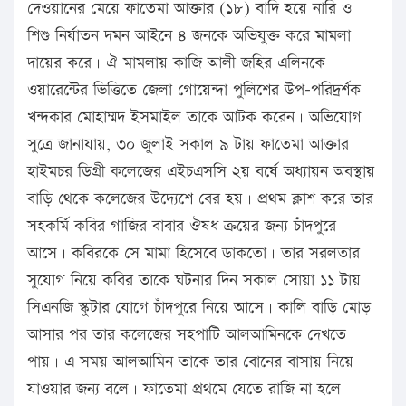
দেওয়ানের মেয়ে ফাতেমা আক্তার (১৮) বাদি হয়ে নারি ও
শিশু নির্যাতন দমন আইনে ৪ জনকে অভিযুক্ত করে মামলা
দায়ের করে। ঐ মামলায় কাজি আলী জহির এলিনকে
ওয়ারেন্টের ভিত্তিতে জেলা গোয়েন্দা পুলিশের উপ-পরিদর্র্শক
খন্দকার মোহাম্মদ ইসমাইল তাকে আটক করেন। অভিযোগ
সুত্রে জানাযায়, ৩০ জুলাই সকাল ৯ টায় ফাতেমা আক্তার
হাইমচর ডিগ্রী কলেজের এইচএসসি ২য় বর্ষে অধ্যায়ন অবস্থায়
বাড়ি থেকে কলেজের উদ্যেশে বের হয়। প্রথম ক্লাশ করে তার
সহকর্মি কবির গাজির বাবার ঔষধ ক্রয়ের জন্য চাঁদপুরে
আসে। কবিরকে সে মামা হিসেবে ডাকতো। তার সরলতার
সুযোগ নিয়ে কবির তাকে ঘটনার দিন সকাল সোয়া ১১ টায়
সিএনজি স্কুটার যোগে চাঁদপুরে নিয়ে আসে। কালি বাড়ি মোড়
আসার পর তার কলেজের সহপাটি আলআমিনকে দেখতে
পায়। এ সময় আলআমিন তাকে তার বোনের বাসায় নিয়ে
যাওয়ার জন্য বলে। ফাতেমা প্রথমে যেতে রাজি না হলে