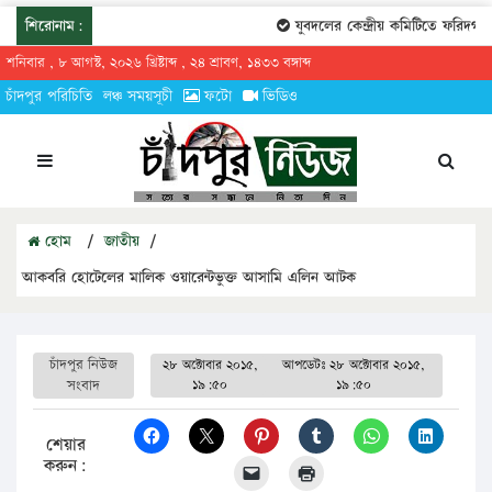
শিরোনাম:
যুবদলের কেন্দ্রীয় কমিটিতে ফরিদগঞ্জের
শনিবার , ৮ আগস্ট, ২০২৬ খ্রিষ্টাব্দ , ২৪ শ্রাবণ, ১৪৩৩ বঙ্গাব্দ
চাঁদপুর পরিচিতি
লঞ্চ সময়সূচী
ফটো
ভিডিও
হোম
/
জাতীয়
/
আকবরি হোটেলের মালিক ওয়ারেন্টভুক্ত আসামি এলিন আটক
চাঁদপুর নিউজ
২৮ অক্টোবার ২০১৫,
আপডেটঃ
২৮ অক্টোবার ২০১৫,
সংবাদ
১৯:৫০
১৯:৫০
শেয়ার
করুন: