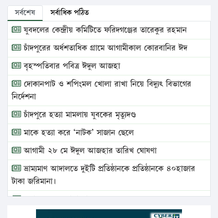
সর্বশেষ
সর্বাধিক পঠিত
যুবদলের কেন্দ্রীয় কমিটিতে ফরিদগঞ্জের তারেকুর রহমান
চাঁদপুরের অর্ধশতাধিক গ্রামে আগামীকাল কোরবানির ঈদ
বৃহস্পতিবার পবিত্র ঈদুল আজহা
দোকানপাট ও শপিংমল খোলা রাখা নিয়ে বিদ্যুৎ বিভাগের
নির্দেশনা
চাঁদপুরে হত্যা মামলায় যুবকের মৃত্যুদণ্ড
মাকে হত্যা করে ‘নাটক’ সাজান ছেলে
আগামী ২৮ মে ঈদুল আজহার তারিখ ঘোষণা
ভ্রাম্যমাণ আদালতে দুইটি প্রতিষ্ঠানকে প্রতিষ্ঠানকে ৪০হাজার
টাকা জরিমানা।
এবার লঞ্চের ভাড়া বাড়ল
১৭ থেকে ২১ শতাংশ বিদ্যুতের দাম বাড়ানোর প্রস্তাব পিডিবির