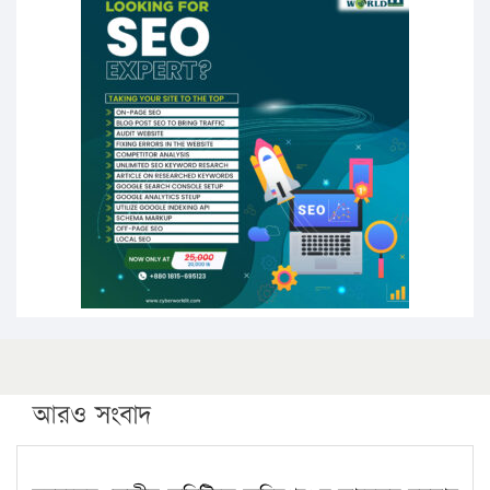
১৬ মে চাঁদপুর ও ২৫ মে ফেনী সফরে যাবেন প্রধানমন্ত্রী
উচ্চশিক্ষায় গৌরবময় অর্জন: পূর্ণ স্কলারশিপে যুক্তরাষ্ট্রে
পিএইচডি করছেন কুয়েটের কৃতি…
সারা দেশে বজ্রাঘাতে ১৪ জনের প্রাণহানি
কঠোর হচ্ছে এসএসসি ও এইচএসসি পরীক্ষা
ফরিদগঞ্জে আগুনে পুড়লো ৬ ব্যবসা প্রতিষ্ঠান
আরও সংবাদ