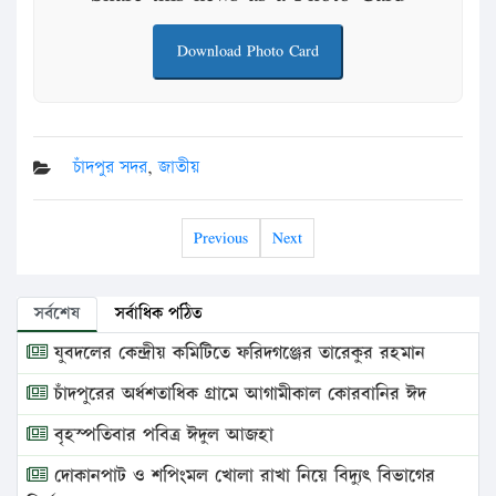
Download Photo Card
চাঁদপুর সদর
,
জাতীয়
Previous
Next
সর্বশেষ
সর্বাধিক পঠিত
যুবদলের কেন্দ্রীয় কমিটিতে ফরিদগঞ্জের তারেকুর রহমান
চাঁদপুরের অর্ধশতাধিক গ্রামে আগামীকাল কোরবানির ঈদ
বৃহস্পতিবার পবিত্র ঈদুল আজহা
দোকানপাট ও শপিংমল খোলা রাখা নিয়ে বিদ্যুৎ বিভাগের