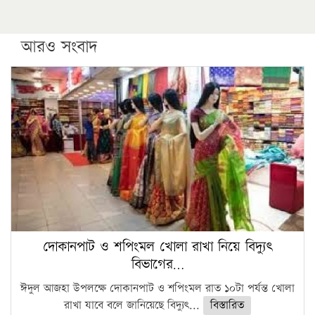
উচ্চশিক্ষায় গৌরবময় অর্জন: পূর্ণ স্কলারশিপে যুক্তরাষ্ট্রে
পিএইচডি করছেন কুয়েটের কৃতি…
আরও সংবাদ
সারা দেশে বজ্রাঘাতে ১৪ জনের প্রাণহানি
কঠোর হচ্ছে এসএসসি ও এইচএসসি পরীক্ষা
ফরিদগঞ্জে আগুনে পুড়লো ৬ ব্যবসা প্রতিষ্ঠান
দোকানপাট ও শপিংমল খোলা রাখা নিয়ে বিদ্যুৎ
বিভাগের…
ঈদুল আজহা উপলক্ষে দোকানপাট ও শপিংমল রাত ১০টা পর্যন্ত খোলা
রাখা যাবে বলে জানিয়েছে বিদ্যুৎ...
বিস্তারিত