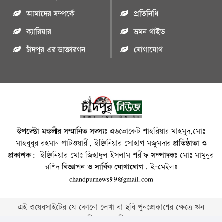
আমাদের সম্পর্কে
প্রতিনিধি
ক্যারিয়ার
ভ্রমন গাইড
চাঁদপুর এর ডাক্তারগন
যোগাযোগ
উপদেষ্টা মন্ডলীর সম্মানিত সদস্যঃ
এডভোকেট শাহরিয়ার মাহমুদ,মোঃ
মাহবুবুর রহমান পাটওয়ারী, ইঞ্জিনিয়ার সোহাগ মজুমদার
প্রতিষ্ঠাতা ও
প্রকাশক:
ইঞ্জিনিয়ার মোঃ জিহাদুল ইসলাম শরীফ
সম্পাদকঃ
মোঃ মামুনুর
রশিদ
বিজ্ঞাপন ও সার্বিক যোগাযোগ:
ই-মেইলঃ
chandpurnews99@gmail.com
এই ওয়েবসাইটের যে কোনো লেখা বা ছবি পুনঃপ্রকাশের ক্ষেত্রে ঋন
স্বীকার বাঞ্চনীয় ।