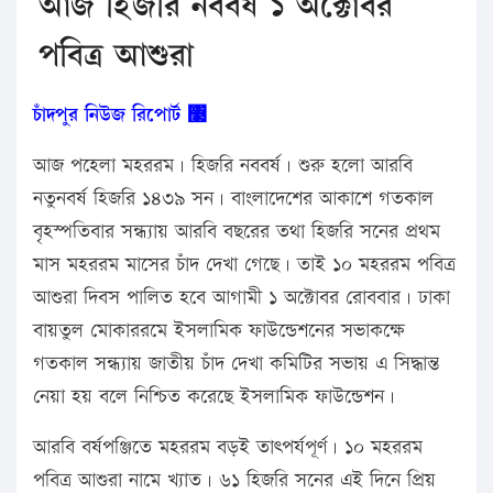
আজ হিজরি নববর্ষ ১ অক্টোবর
পবিত্র আশুরা
চাঁদপুর
নিউজ রিপোর্ট
঳
আজ পহেলা মহররম। হিজরি নববর্ষ। শুরু হলো আরবি
নতুনবর্ষ হিজরি ১৪৩৯ সন। বাংলাদেশের আকাশে গতকাল
বৃহস্পতিবার সন্ধ্যায় আরবি বছরের তথা হিজরি সনের প্রথম
মাস মহররম মাসের চাঁদ দেখা গেছে। তাই ১০ মহররম পবিত্র
আশুরা দিবস পালিত হবে আগামী ১ অক্টোবর রোববার। ঢাকা
বায়তুল মোকাররমে ইসলামিক ফাউন্ডেশনের সভাকক্ষে
গতকাল সন্ধ্যায় জাতীয় চাঁদ দেখা কমিটির সভায় এ সিদ্ধান্ত
নেয়া হয় বলে নিশ্চিত করেছে ইসলামিক ফাউন্ডেশন।
আরবি বর্ষপঞ্জিতে মহররম বড়ই তাৎপর্যপূর্ণ। ১০ মহররম
পবিত্র আশুরা নামে খ্যাত। ৬১ হিজরি সনের এই দিনে প্রিয়