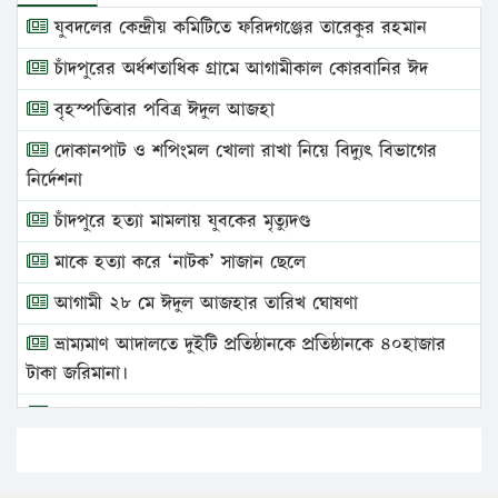
যুবদলের কেন্দ্রীয় কমিটিতে ফরিদগঞ্জের তারেকুর রহমান
চাঁদপুরের অর্ধশতাধিক গ্রামে আগামীকাল কোরবানির ঈদ
বৃহস্পতিবার পবিত্র ঈদুল আজহা
দোকানপাট ও শপিংমল খোলা রাখা নিয়ে বিদ্যুৎ বিভাগের
নির্দেশনা
চাঁদপুরে হত্যা মামলায় যুবকের মৃত্যুদণ্ড
মাকে হত্যা করে ‘নাটক’ সাজান ছেলে
আগামী ২৮ মে ঈদুল আজহার তারিখ ঘোষণা
ভ্রাম্যমাণ আদালতে দুইটি প্রতিষ্ঠানকে প্রতিষ্ঠানকে ৪০হাজার
টাকা জরিমানা।
এবার লঞ্চের ভাড়া বাড়ল
১৭ থেকে ২১ শতাংশ বিদ্যুতের দাম বাড়ানোর প্রস্তাব পিডিবির
১৬ মে চাঁদপুর ও ২৫ মে ফেনী সফরে যাবেন প্রধানমন্ত্রী