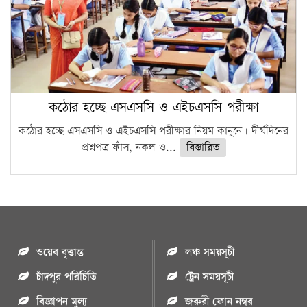
কঠোর হচ্ছে এসএসসি ও এইচএসসি পরীক্ষা
কঠোর হচ্ছে এসএসসি ও এইচএসসি পরীক্ষার নিয়ম কানুনে। দীর্ঘদিনের
প্রশ্নপত্র ফাঁস, নকল ও...
বিস্তারিত
ওয়েব বৃত্তান্ত
লঞ্চ সময়সূচী
চাঁদপুর পরিচিতি
ট্রেন সময়সূচী
বিজ্ঞাপন মুল্য
জরুরী ফোন নম্বর