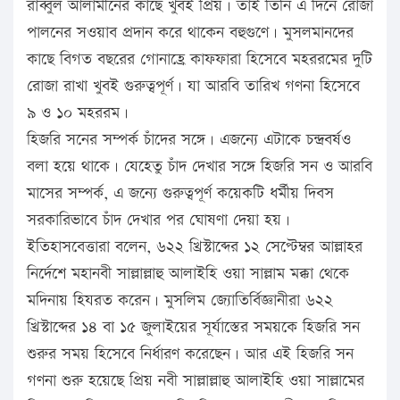
রাব্বুল আলামীনের কাছে খুবই প্রিয়। তাই তিনি এ দিনে রোজা
পালনের সওয়াব প্রদান করে থাকেন বহুগুণে। মুসলমানদের
কাছে বিগত বছরের গোনাহ্রে কাফফারা হিসেবে মহররমের দুটি
রোজা রাখা খুবই গুরুত্বপূর্ণ। যা আরবি তারিখ গণনা হিসেবে
৯ ও ১০ মহররম।
হিজরি সনের সম্পর্ক চাঁদের সঙ্গে। এজন্যে এটাকে চন্দ্রবর্ষও
বলা হয়ে থাকে। যেহেতু চাঁদ দেখার সঙ্গে হিজরি সন ও আরবি
মাসের সম্পর্ক, এ জন্যে গুরুত্বপূর্ণ কয়েকটি ধর্মীয় দিবস
সরকারিভাবে চাঁদ দেখার পর ঘোষণা দেয়া হয়।
ইতিহাসবেত্তারা বলেন, ৬২২ খ্রিস্টাব্দের ১২ সেপ্টেম্বর আল্লাহর
নির্দেশে মহানবী সাল্লাল্লাহু আলাইহি ওয়া সাল্লাম মক্কা থেকে
মদিনায় হিযরত করেন। মুসলিম জ্যোতির্বিজ্ঞানীরা ৬২২
খ্রিস্টাব্দের ১৪ বা ১৫ জুলাইয়ের সূর্যাস্তের সময়কে হিজরি সন
শুরুর সময় হিসেবে নির্ধারণ করেছেন। আর এই হিজরি সন
গণনা শুরু হয়েছে প্রিয় নবী সাল্লাল্লাহু আলাইহি ওয়া সাল্লামের