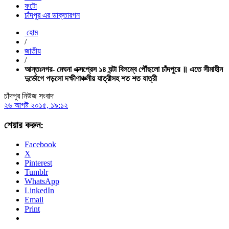
ফটো
চাঁদপুর এর ডাক্তারগন
হোম
/
জাতীয়
/
আন্তঃনগর- মেঘনা এক্সপ্রেস ১৪ ঘন্টা বিলম্বে পৌঁছলো চাঁদপুরে ॥ এতে সীমাহীন
দুর্ভোগে পড়লো দক্ষীণাঞ্চলীয় যাত্রীসহ শত শত যাত্রী
চাঁদপুর নিউজ সংবাদ
২৬ আগষ্ট ২০১৫, ১৯:১২
শেয়ার করুন:
Facebook
X
Pinterest
Tumblr
WhatsApp
LinkedIn
Email
Print