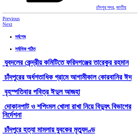
চাঁদপুর সদর
,
জাতীয়
Post
Previous
Next
navigation
সর্বশেষ
সর্বাধিক পঠিত
যুবদলের কেন্দ্রীয় কমিটিতে ফরিদগঞ্জের তারেকুর রহমান
চাঁদপুরের অর্ধশতাধিক গ্রামে আগামীকাল কোরবানির ঈদ
বৃহস্পতিবার পবিত্র ঈদুল আজহা
দোকানপাট ও শপিংমল খোলা রাখা নিয়ে বিদ্যুৎ বিভাগের
নির্দেশনা
চাঁদপুরে হত্যা মামলায় যুবকের মৃত্যুদণ্ড