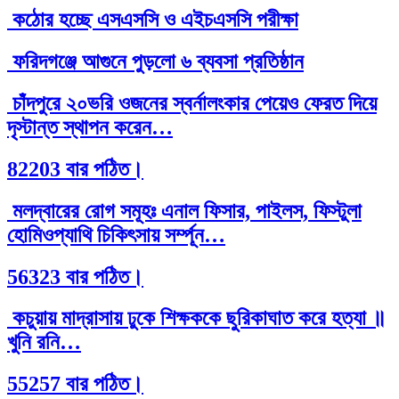
কঠোর হচ্ছে এসএসসি ও এইচএসসি পরীক্ষা
ফরিদগঞ্জে আগুনে পুড়লো ৬ ব্যবসা প্রতিষ্ঠান
চাঁদপুরে ২০ভরি ওজনের স্বর্নালংকার পেয়েও ফেরত দিয়ে
দৃস্টান্ত স্থাপন করেন…
82203 বার পঠিত।
মলদ্বারের রোগ সমূহঃ এনাল ফিসার, পাইলস, ফিস্টুলা
হোমিওপ্যাথি চিকিৎসায় সর্ম্পূন…
56323 বার পঠিত।
কচুয়ায় মাদ্রাসায় ঢুকে শিক্ষককে ছুরিকাঘাত করে হত্যা ॥
খুনি রনি…
55257 বার পঠিত।