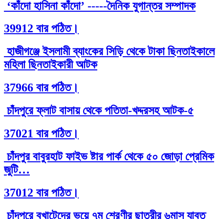
‘কাঁদো হাসিনা কাঁদো’ -----দৈনিক যুগান্তর সম্পাদক
39912 বার পঠিত।
হাজীগঞ্জে ইসলামী ব্যাংকের সিড়ি থেকে টাকা ছিনতাইকালে
মহিলা ছিনতাইকারী আটক
37966 বার পঠিত।
চাঁদপুরে ফ্লাট বাসায় থেকে পতিতা-খদ্দরসহ আটক-৫
37021 বার পঠিত।
চাঁদপুর বাবুরহাট ফাইভ ষ্টার পার্ক থেকে ৫০ জোড়া প্রেমিক
জুটি…
37012 বার পঠিত।
চাঁদপুরে বখাটেদের ভয়ে ৭ম শ্রেণীর ছাত্রীর ৬মাস যাবত