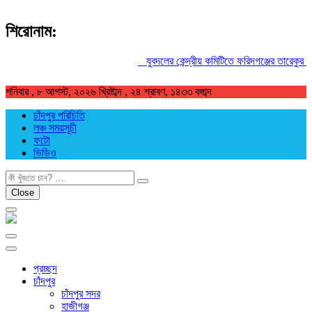
শিরোনাম:
যুবদলের কেন্দ্রীয় কমিটিতে ফরিদগঞ্জের তারেকুর রহম
শনিবার , ৮ আগস্ট, ২০২৬ খ্রিষ্টাব্দ , ২৪ শ্রাবণ, ১৪৩৩ বঙ্গাব্দ
চাঁদপুর পরিচিতি
লঞ্চ সময়সূচী
ফটো
ভিডিও
খুজুন
Close
প্রচ্ছদ
চাঁদপুর
চাঁদপুর সদর
হাজীগঞ্জ