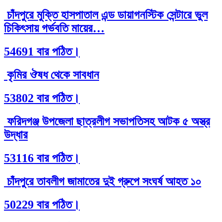
চাঁদপুরে মুক্তি হাসপাতাল এন্ড ডায়াগনস্টিক সেন্টারে ভুল
চিকিৎসায় গর্ভবতি মায়ের…
54691 বার পঠিত।
কৃমির ঔষধ থেকে সাবধান
53802 বার পঠিত।
ফরিদগঞ্জ উপজেলা ছাত্রলীগ সভাপতিসহ আটক ৫ অস্ত্র
উদ্ধার
53116 বার পঠিত।
চাঁদপুরে তাবলীগ জামাতের দুই গ্রুপে সংঘর্ষ আহত ১০
50229 বার পঠিত।