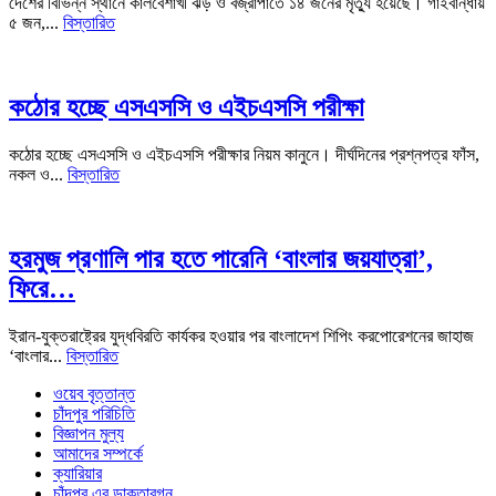
দেশের বিভিন্ন স্থানে কালবৈশাখী ঝড় ও বজ্রাপাতে ১৪ জনের মৃত্যু হয়েছে। গাইবান্ধায়
৫ জন,...
বিস্তারিত
কঠোর হচ্ছে এসএসসি ও এইচএসসি পরীক্ষা
কঠোর হচ্ছে এসএসসি ও এইচএসসি পরীক্ষার নিয়ম কানুনে। দীর্ঘদিনের প্রশ্নপত্র ফাঁস,
নকল ও...
বিস্তারিত
হরমুজ প্রণালি পার হতে পারেনি ‘বাংলার জয়যাত্রা’,
ফিরে…
ইরান-যুক্তরাষ্ট্রের যুদ্ধবিরতি কার্যকর হওয়ার পর বাংলাদেশ শিপিং করপোরেশনের জাহাজ
‘বাংলার...
বিস্তারিত
ওয়েব বৃত্তান্ত
চাঁদপুর পরিচিতি
বিজ্ঞাপন মুল্য
আমাদের সম্পর্কে
ক্যারিয়ার
চাঁদপুর এর ডাক্তারগন