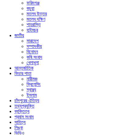
ফরিদগঞ্জ
কচুয়া
মতলব উত্তর
মতলব দক্ষিণ
শাহরাস্তি
হাইমচর
জাতীয়
সারাদেশ
সম্পাদকীয়
বিনোদন
কৃষি সংবাদ
খেলাধুলা
আন্তর্জাতিক
ফিচার পাতা
নারীমঞ্চ
ফ্রিলেন্সিং
স্বাস্থ্য
ইসলাম
চাঁদপুরের ঐতিহ্য
তথ্যপ্রযুক্তি
ব্যক্তিত্ব
প্রবাস সংবাদ
সাহিত্য
লিঙ্ক
ভিডিও