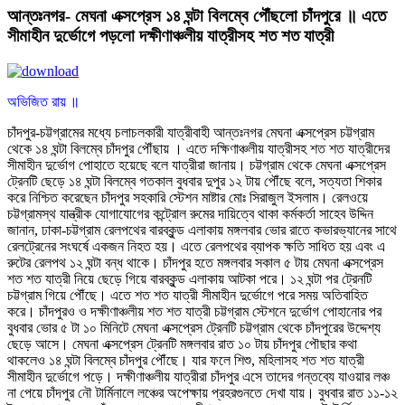
আন্তঃনগর- মেঘনা এক্সপ্রেস ১৪ ঘন্টা বিলম্বে পৌঁছলো চাঁদপুরে ॥ এতে
সীমাহীন দুর্ভোগে পড়লো দক্ষীণাঞ্চলীয় যাত্রীসহ শত শত যাত্রী
অভিজিত রায় ॥
চাঁদপুর-চট্টগ্রামের মধ্যে চলাচলকারী যাত্রীবাহী আন্তঃনগর মেঘনা এক্সপ্রেস চট্টগ্রাম
থেকে ১৪ ঘন্টা বিলম্বে চাঁদপুর পৌঁছায় । এতে দক্ষিণাঞ্চলীয় যাত্রীসহ শত শত যাত্রীদের
সীমাহীন দুর্ভোগ পোহাতে হয়েছে বলে যাত্রীরা জানায়। চট্টগ্রাম থেকে মেঘনা এক্সপ্রেস
ট্রেনটি ছেড়ে ১৪ ঘন্টা বিলম্বে গতকাল বুধবার দুপুর ১২ টায় পৌঁছে বলে, সত্যতা শিকার
করে নিশ্চিত করেছেন চাঁদপুর সহকারি স্টেশন মাষ্টার মোঃ সিরাজুল ইসলাম। রেলওয়ে
চট্টগ্রামস্থ যান্ত্রীক যোগাযোগের কন্ট্রোল রুমের দায়িত্বে থাকা কর্মকর্তা সাহেব উদ্দিন
জানান, ঢাকা-চট্টগ্রাম রেলপথের বারবকুন্ড এলাকায় মঙ্গলবার ভোর রাতে কভারভ্যানের সাথে
রেলট্রেনের সংঘর্ষে একজন নিহত হয়। এতে রেলপথের ব্যাপক ক্ষতি সাধিত হয় এবং এ
রুটের রেলপথ ১২ ঘন্টা বন্ধ থাকে। চাঁদপুর হতে মঙ্গলবার সকাল ৫ টায় মেঘনা এক্সপ্রেস
শত শত যাত্রী নিয়ে ছেড়ে গিয়ে বারবকুন্ড এলাকায় আটকা পরে। ১২ ঘন্টা পর ট্রেনটি
চট্টগ্রাম গিয়ে পৌঁছে। এতে শত শত যাত্রী সীমাহীন দুর্ভোগে পরে সময় অতিবাহিত
করে। চাঁদপুরও ও দক্ষীণাঞ্চলীয় শত শত যাত্রী চট্টগ্রাম স্টেশনে দুর্ভোগ পোহানোর পর
বুধবার ভোর ৫ টা ১০ মিনিটে মেঘনা এক্সপ্রেস ট্রেনটি চট্টগ্রাম থেকে চাঁদপুরের উদ্দেশ্য
ছেড়ে আসে। মেঘনা এক্সপ্রেস ট্রেনটি মঙ্গলবার রাত ১০ টায় চাঁদপুর পৌছার কথা
থাকলেও ১৪ ঘন্টা বিলম্বে চাঁদপুর পৌঁছে। যার ফলে শিশু, মহিলাসহ শত শত যাত্রী
সীমাহীন দুর্ভোগে পড়ে। দক্ষীণাঞ্চলীয় যাত্রীরা চাঁদপুর এসে তাদের গন্তব্যে যাওয়ার লঞ্চ
না পেয়ে চাঁদপুর নৌ টার্মিনালে লঞ্চের অপেক্ষায় প্রহরগুনতে দেখা যায়। বুধবার রাত ১১-১২