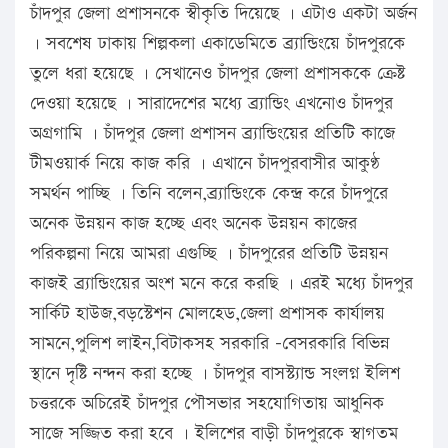
চাঁদপুর জেলা প্রশাসনকে স্বীকৃতি দিয়েছে । এটাও একটা অর্জন
। সবশেষ ঢাকায় শিল্পকলা একাডেমিতে ব্র্যান্ডিংয়ে চাঁদপুরকে
তুলে ধরা হয়েছে । সেখানেও চাঁদপুর জেলা প্রশাসককে ক্রেষ্ট
দেওয়া হয়েছে । সারাদেশের মধ্যে ব্র্যান্ডিং এখনোও চাঁদপুর
অগ্রগামি । চাঁদপুর জেলা প্রশাসন ব্র্যান্ডিংয়ের প্রতিটি কাজে
টীমওয়ার্ক নিয়ে কাজ করি । এখানে চাঁদপুরবাসীর আকুণ্ঠ
সমর্থন পাচ্ছি । তিনি বলেন,ব্র্যান্ডিংকে কেন্দ্র করে চাঁদপুরে
অনেক উন্নয়ন কাজ হচ্ছে এবং অনেক উন্নয়ন কাজের
পরিকল্পনা নিয়ে আমরা এগুচ্ছি । চাঁদপুরের প্রতিটি উন্নয়ন
কাজই ব্র্যান্ডিংয়ের অংশ মনে করে করছি । এরই মধ্যে চাঁদপুর
সার্কিট হাউজ,বড়স্টেশন মোলহেড,জেলা প্রশাসক কার্যালয়
সামনে,পুলিশ লাইন,বিটাকসহ সরকারি -বেসরকারি বিভিন্ন
স্থানে দৃষ্টি নন্দন করা হচ্ছে । চাঁদপুর বাসস্ট্যান্ড সংলগ্ন ইলিশ
চত্তরকে অচিরেই চাঁদপুর পৌসভার সহযোগিতায় আধুনিক
সাজে সজ্জিত করা হবে । ইলিশের বাড়ী চাঁদপুরকে স্বাগতম