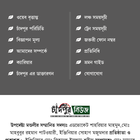
ওয়েব বৃত্তান্ত
লঞ্চ সময়সূচী
চাঁদপুর পরিচিতি
ট্রেন সময়সূচী
বিজ্ঞাপন মুল্য
জরুরী ফোন নম্বর
আমাদের সম্পর্কে
প্রতিনিধি
ক্যারিয়ার
ভ্রমন গাইড
চাঁদপুর এর ডাক্তারগন
যোগাযোগ
উপদেষ্টা মন্ডলীর সম্মানিত সদস্যঃ
এডভোকেট শাহরিয়ার মাহমুদ,মোঃ
মাহবুবুর রহমান পাটওয়ারী, ইঞ্জিনিয়ার সোহাগ মজুমদার
প্রতিষ্ঠাতা ও