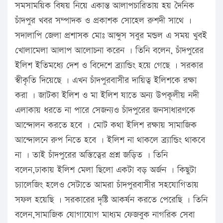
সমসাময়িক বিষয় নিয়ে একান্ত আলাপচারিতায় হয় দৈনিক
চাঁদপুর খবর সম্পাদক ও প্রকাশক সোহেল রুশদী সাথে ।
সদালাপি জেলা প্রশাসক মোঃ আব্দুস সবুর মন্ডল এ সময় খুবই
খোলামেলা আলাপ আলোচনা করেন । তিনি বলেন, চাঁদপুরের
ইলিশ ইতিমধ্যে দেশ ও বিদেশে ব্র্যান্ডিং হয়ে গেছে । সরকার
স্বীকৃতি দিয়েছে । এখন চাঁদপুরবাসীর দায়িত্ব ইলিশকে রক্ষা
করা । জাটকা ইলিশ ও মা ইলিশ যাতে অন্য উপকূলীয় নদী
এলাকায় ধরতে না পারে সেজন্যও চাঁদপুরের জনসাধারণকে
আন্দোলন করতে হবে । মোট কথা ইলিশ রক্ষায় সামাজিক
আন্দোলনে রুপ নিতে হবে । ইলিশ না থাকলে ব্র্যান্ডিং থাকবে
না । তাই চাঁদপুরের অস্তিত্বের প্রশ্ন জড়িত । তিনি
বলেন,ঢাকায় ইলিশ মেলা ছিলো একটা বড় অর্জন । কিছুটা
চ্যালেজিং হলেও সেটাতে আমরা চাঁদপুরবাসীর সহযোগিতায়
সফল হয়েছি । সরকারের দৃষ্টি আকর্ষন করতে পেরেছি । তিনি
বলেন,সামাজিক যোগাযোগ মাধ্যম ফেজবুক নাগরিক সেবা