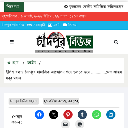
শিরোনাম:
যুবদলের কেন্দ্রীয় কমিটিতে ফরিদগঞ্জের তারেকুর
বৃহস্পতিবার , ৬ আগস্ট, ২০২৬ খ্রিষ্টাব্দ , ২২ শ্রাবণ, ১৪৩৩ বঙ্গাব্দ
চাঁদপুর পরিচিতি
লঞ্চ সময়সূচী
ফটো
ভিডিও
হোম
/
জাতীয়
/
ইলিশ রক্ষায় চাঁদপুরে সামাজিক আন্দোলন গড়ে তুলতে হবে ………….মোঃ আব্দুস
সবুর মন্ডল
চাঁদপুর নিউজ সংবাদ
২৬ এপ্রিল ২০১৭, ২২:৩২
শেয়ার
করুন: