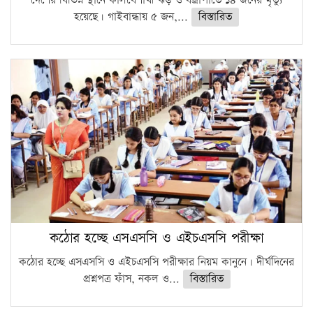
দেশের বিভিন্ন স্থানে কালবৈশাখী ঝড় ও বজ্রাপাতে ১৪ জনের মৃত্যু
হয়েছে। গাইবান্ধায় ৫ জন,...
বিস্তারিত
কঠোর হচ্ছে এসএসসি ও এইচএসসি পরীক্ষা
কঠোর হচ্ছে এসএসসি ও এইচএসসি পরীক্ষার নিয়ম কানুনে। দীর্ঘদিনের
প্রশ্নপত্র ফাঁস, নকল ও...
বিস্তারিত