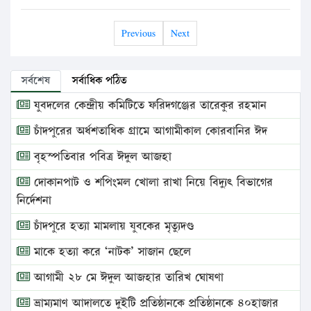
Previous
Next
সর্বশেষ
সর্বাধিক পঠিত
যুবদলের কেন্দ্রীয় কমিটিতে ফরিদগঞ্জের তারেকুর রহমান
চাঁদপুরের অর্ধশতাধিক গ্রামে আগামীকাল কোরবানির ঈদ
বৃহস্পতিবার পবিত্র ঈদুল আজহা
দোকানপাট ও শপিংমল খোলা রাখা নিয়ে বিদ্যুৎ বিভাগের
নির্দেশনা
চাঁদপুরে হত্যা মামলায় যুবকের মৃত্যুদণ্ড
মাকে হত্যা করে ‘নাটক’ সাজান ছেলে
আগামী ২৮ মে ঈদুল আজহার তারিখ ঘোষণা
ভ্রাম্যমাণ আদালতে দুইটি প্রতিষ্ঠানকে প্রতিষ্ঠানকে ৪০হাজার