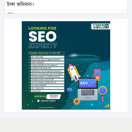
টাকা জরিমানা।
এবার লঞ্চের ভাড়া বাড়ল
১৭ থেকে ২১ শতাংশ বিদ্যুতের দাম বাড়ানোর প্রস্তাব পিডিবির
১৬ মে চাঁদপুর ও ২৫ মে ফেনী সফরে যাবেন প্রধানমন্ত্রী
উচ্চশিক্ষায় গৌরবময় অর্জন: পূর্ণ স্কলারশিপে যুক্তরাষ্ট্রে
পিএইচডি করছেন কুয়েটের কৃতি…
সারা দেশে বজ্রাঘাতে ১৪ জনের প্রাণহানি
কঠোর হচ্ছে এসএসসি ও এইচএসসি পরীক্ষা
ফরিদগঞ্জে আগুনে পুড়লো ৬ ব্যবসা প্রতিষ্ঠান