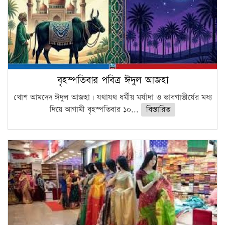
বৃহস্পতিবার পবিত্র ঈদুল আজহা
খোশ আমদেদ ঈদুল আজহা। যথাযথ ধর্মীয় মর্যাদা ও ভাবগাম্ভীর্যের মধ্য
দিয়ে আগামী বৃহস্পতিবার ১০...
বিস্তারিত