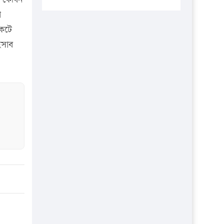
প্রতিষ্ঠানকে ৪০হাজার টাকা জরিমানা।
া
এবার লঞ্চের ভাড়া বাড়ল
কেটে
১৭ থেকে ২১ শতাংশ বিদ্যুতের দাম
িসাব
বাড়ানোর প্রস্তাব পিডিবির
১৬ মে চাঁদপুর ও ২৫ মে ফেনী সফরে
যাবেন প্রধানমন্ত্রী
উচ্চশিক্ষায় গৌরবময় অর্জন: পূর্ণ
স্কলারশিপে যুক্তরাষ্ট্রে পিএইচডি করছেন
কুয়েটের কৃতি…
সারা দেশে বজ্রাঘাতে ১৪ জনের
প্রাণহানি
কঠোর হচ্ছে এসএসসি ও এইচএসসি
পরীক্ষা
ফরিদগঞ্জে আগুনে পুড়লো ৬ ব্যবসা