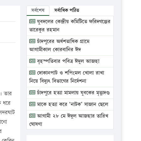
সর্বশেষ
সর্বাধিক পঠিত
যুবদলের কেন্দ্রীয় কমিটিতে ফরিদগঞ্জের
তারেকুর রহমান
চাঁদপুরের অর্ধশতাধিক গ্রামে
আগামীকাল কোরবানির ঈদ
বৃহস্পতিবার পবিত্র ঈদুল আজহা
দোকানপাট ও শপিংমল খোলা রাখা
নিয়ে বিদ্যুৎ বিভাগের নির্দেশনা
চাঁদপুরে হত্যা মামলায় যুবকের মৃত্যুদণ্ড
। তার
ে ধরে
মাকে হত্যা করে ‘নাটক’ সাজান ছেলে
 সদরঘাট
আগামী ২৮ মে ঈদুল আজহার তারিখ
ানো
ঘোষণা
র
ভ্রাম্যমাণ আদালতে দুইটি প্রতিষ্ঠানকে
 কেবিন