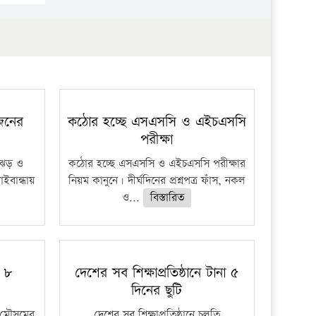
প্রতিষ্ঠান
 জনের
কঠোর হচ্ছে এসএসসি ও এইচএসসি
পরীক্ষা
ী ঝড় ও
কঠোর হচ্ছে এসএসসি ও এইচএসসি পরীক্ষার
াইবান্ধায়
নিয়ম কানুনে। দীর্ঘদিনের প্রশ্নপত্র ফাঁস, নকল
ও...
বিস্তারিত
ু ৮
দেশের সব শিক্ষাপ্রতিষ্ঠানে টানা ৫
দিনের ছুটি
মৌসুমের
দেশের সব শিক্ষাপ্রতিষ্ঠানে চলতি