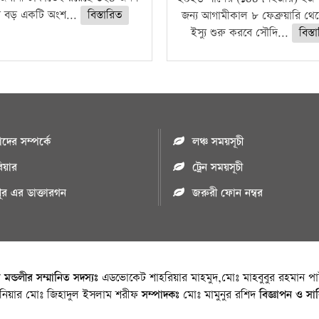
 বড় একটি অংশ...
বিস্তারিত
জন্য আগামীকাল ৮ ফেব্রুয়ারি থে
ইস্যু শুরু করবে সৌদি...
বিস্ত
ের সম্পর্কে
লঞ্চ সময়সূচী
রিয়ার
ট্রেন সময়সূচী
পুর এর ডাক্তারগন
জরুরী ফোন নম্বর
া মন্ডলীর সম্মানিত সদস্যঃ
এডভোকেট শাহরিয়ার মাহমুদ,মোঃ মাহবুবুর রহমান পাট
জিনিয়ার মোঃ জিহাদুল ইসলাম শরীফ
সম্পাদকঃ
মোঃ মামুনুর রশিদ
বিজ্ঞাপন ও সা