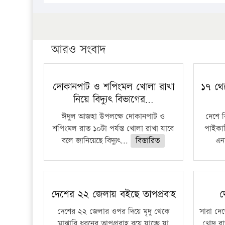
আরও সংবাদ
দোকানপাট ও শপিংমল খোলা রাখা
১৭ থে
নিয়ে বিদ্যুৎ বিভাগের…
ঈদুল আজহা উপলক্ষে দোকানপাট ও
দেশে 
শপিংমল রাত ১০টা পর্যন্ত খোলা রাখা যাবে
পাইকার
বলে জানিয়েছে বিদ্যুৎ...
বিস্তারিত
এনা
দেশের ২২ জেলায় বইছে তাপপ্রবাহ
দ
দেশের ২২ জেলার ওপর দিয়ে মৃদু থেকে
সারা দেশ
মাঝারি ধরনের তাপপ্রবাহ বয়ে যাচ্ছে যা
খোদ রা