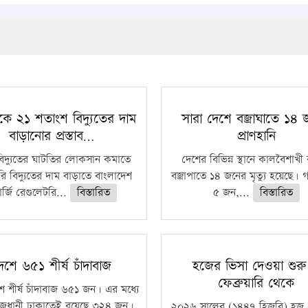
কে ২১ শতাংশ বিদ্যুতের দাম
সারা দেশে বজ্রাঘাতে ১৪
বাড়ানোর প্রস্তাব…
প্রাণহানি
বিদ্যুতের ঘাটতির লোকসান কমাতে
দেশের বিভিন্ন স্থানে কালবৈশাখ
ি বিদ্যুতের দাম বাড়াতে বাংলাদেশ
বজ্রাপাতে ১৪ জনের মৃত্যু হয়েছে। গ
র্জি রেগুলেটরি...
বিস্তারিত
৫ জন,...
বিস্তারিত
েশে ৬৫১ শীর্ষ চাঁদাবাজ
হজের ভিসা দেওয়া শুর
ফেব্রুয়ারি থেকে
ে শীর্ষ চাঁদাবাজ ৬৫১ জন। এর মধ্যে
জধানী ঢাকাতেই রয়েছে ৩২৪ জন।
২০২৬ সালের (১৪৪৭ হিজরি) হজ 