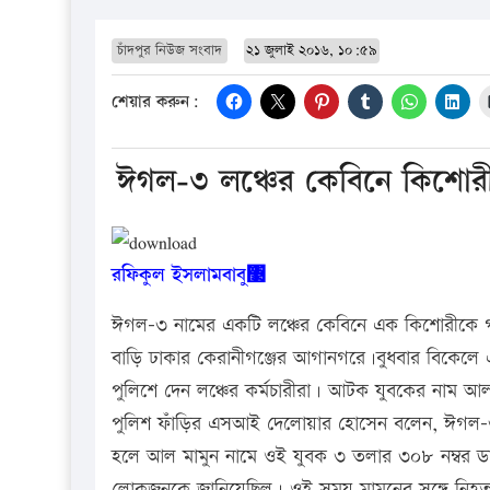
চাঁদপুর নিউজ সংবাদ
২১ জুলাই ২০১৬, ১০:৫৯
শেয়ার করুন:
ঈগল-৩ লঞ্চের কেবিনে কিশোরী
রফিকুল ইসলামবাবু঳
ঈগল-৩ নামের একটি লঞ্চের কেবিনে এক কিশোরীকে গ
বাড়ি ঢাকার কেরানীগঞ্জের আগানগরে।বুধবার বিকেলে
পুলিশে দেন লঞ্চের কর্মচারীরা। আটক যুবকের নাম আল
পুলিশ ফাঁড়ির এসআই দেলোয়ার হোসেন বলেন, ঈগল-৩ না
হলে আল মামুন নামে ওই যুবক ৩ তলার ৩০৮ নম্বর ডাবল
লোকজনকে জানিয়েছিল। ওই সময় মামুনের সঙ্গে নিহত