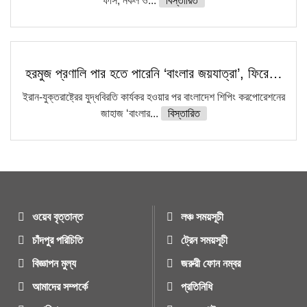
ফাঁস, নকল ও...
বিস্তারিত
হরমুজ প্রণালি পার হতে পারেনি ‘বাংলার জয়যাত্রা’, ফিরে…
ইরান-যুক্তরাষ্ট্রের যুদ্ধবিরতি কার্যকর হওয়ার পর বাংলাদেশ শিপিং করপোরেশনের
জাহাজ ‘বাংলার...
বিস্তারিত
ওয়েব বৃত্তান্ত
লঞ্চ সময়সূচী
চাঁদপুর পরিচিতি
ট্রেন সময়সূচী
বিজ্ঞাপন মুল্য
জরুরী ফোন নম্বর
আমাদের সম্পর্কে
প্রতিনিধি