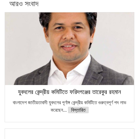
আরও সংবাদ
সারা দেশে বজ্রাঘাতে ১৪ জনের প্রাণহানি
কঠোর হচ্ছে এসএসসি ও এইচএসসি পরীক্ষা
ফরিদগঞ্জে আগুনে পুড়লো ৬ ব্যবসা প্রতিষ্ঠান
যুবদলের কেন্দ্রীয় কমিটিতে ফরিদগঞ্জের তারেকুর রহমান
বাংলাদেশ জাতীয়তাবাদী যুবদলের পূর্ণাঙ্গ কেন্দ্রীয় কমিটিতে গুরুত্বপূর্ণ পদ লাভ
করেছেন...
বিস্তারিত