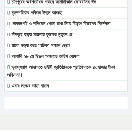
চাঁদপুরের অর্ধশতাধিক গ্রামে আগামীকাল কোরবানির ঈদ
বৃহস্পতিবার পবিত্র ঈদুল আজহা
দোকানপাট ও শপিংমল খোলা রাখা নিয়ে বিদ্যুৎ বিভাগের নির্দেশনা
চাঁদপুরে হত্যা মামলায় যুবকের মৃত্যুদণ্ড
মাকে হত্যা করে ‘নাটক’ সাজান ছেলে
আগামী ২৮ মে ঈদুল আজহার তারিখ ঘোষণা
ভ্রাম্যমাণ আদালতে দুইটি প্রতিষ্ঠানকে প্রতিষ্ঠানকে ৪০হাজার টাকা
জরিমানা।
এবার লঞ্চের ভাড়া বাড়ল
১৭ থেকে ২১ শতাংশ বিদ্যুতের দাম বাড়ানোর প্রস্তাব পিডিবির
১৬ মে চাঁদপুর ও ২৫ মে ফেনী সফরে যাবেন প্রধানমন্ত্রী
উচ্চশিক্ষায় গৌরবময় অর্জন: পূর্ণ স্কলারশিপে যুক্তরাষ্ট্রে পিএইচডি
করছেন কুয়েটের কৃতি…