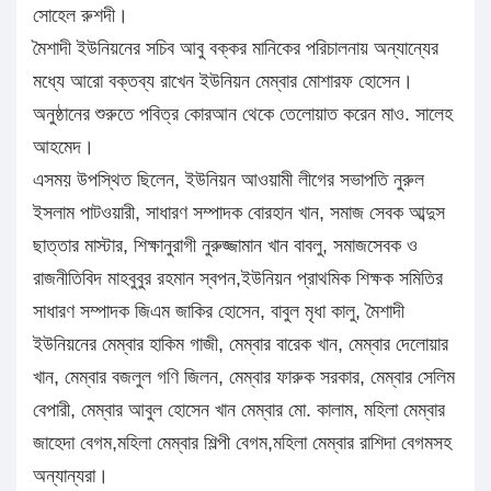
সোহেল রুশদী।
মৈশাদী ইউনিয়নের সচিব আবু বক্কর মানিকের পরিচালনায় অন্যান্যের
মধ্যে আরো বক্তব্য রাখেন ইউনিয়ন মেম্বার মোশারফ হোসেন।
অনুষ্ঠানের শুরুতে পবিত্র কোরআন থেকে তেলোয়াত করেন মাও. সালেহ
আহমেদ।
এসময় উপস্থিত ছিলেন, ইউনিয়ন আওয়ামী লীগের সভাপতি নুরুল
ইসলাম পাটওয়ারী, সাধারণ সম্পাদক বোরহান খান, সমাজ সেবক আব্দুস
ছাত্তার মাস্টার, শিক্ষানুরাগী নুরুজ্জামান খান বাবলু, সমাজসেবক ও
রাজনীতিবিদ মাহবুবুর রহমান স্বপন,ইউনিয়ন প্রাথমিক শিক্ষক সমিতির
সাধারণ সম্পাদক জিএম জাকির হোসেন, বাবুল মৃধা কালু, মৈশাদী
ইউনিয়নের মেম্বার হাকিম গাজী, মেম্বার বারেক খান, মেম্বার দেলোয়ার
খান, মেম্বার বজলুল গণি জিলন, মেম্বার ফারুক সরকার, মেম্বার সেলিম
বেপারী, মেম্বার আবুল হোসেন খান মেম্বার মো. কালাম, মহিলা মেম্বার
জাহেদা বেগম,মহিলা মেম্বার শিল্পী বেগম,মহিলা মেম্বার রাশিদা বেগমসহ
অন্যান্যরা।