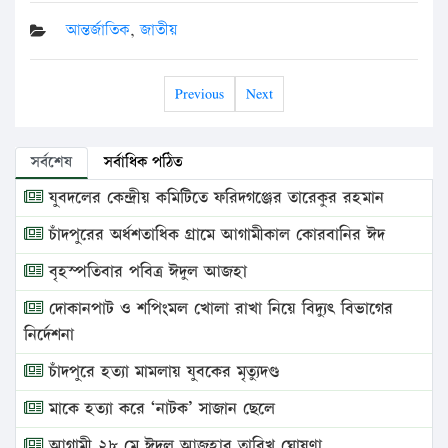
আন্তর্জাতিক
,
জাতীয়
Previous
Next
সর্বশেষ
সর্বাধিক পঠিত
যুবদলের কেন্দ্রীয় কমিটিতে ফরিদগঞ্জের তারেকুর রহমান
চাঁদপুরের অর্ধশতাধিক গ্রামে আগামীকাল কোরবানির ঈদ
বৃহস্পতিবার পবিত্র ঈদুল আজহা
দোকানপাট ও শপিংমল খোলা রাখা নিয়ে বিদ্যুৎ বিভাগের
নির্দেশনা
চাঁদপুরে হত্যা মামলায় যুবকের মৃত্যুদণ্ড
মাকে হত্যা করে ‘নাটক’ সাজান ছেলে
আগামী ২৮ মে ঈদুল আজহার তারিখ ঘোষণা