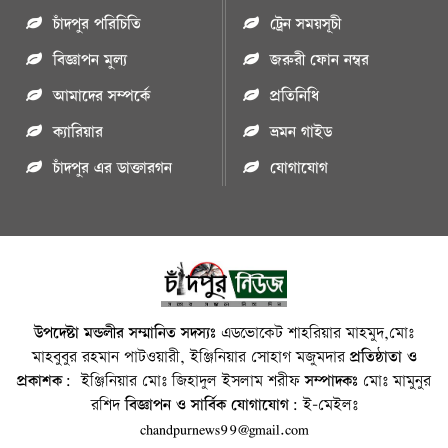
চাঁদপুর পরিচিতি
ট্রেন সময়সূচী
বিজ্ঞাপন মুল্য
জরুরী ফোন নম্বর
আমাদের সম্পর্কে
প্রতিনিধি
ক্যারিয়ার
ভ্রমন গাইড
চাঁদপুর এর ডাক্তারগন
যোগাযোগ
উপদেষ্টা মন্ডলীর সম্মানিত সদস্যঃ
এডভোকেট শাহরিয়ার মাহমুদ,মোঃ
মাহবুবুর রহমান পাটওয়ারী, ইঞ্জিনিয়ার সোহাগ মজুমদার
প্রতিষ্ঠাতা ও
প্রকাশক:
ইঞ্জিনিয়ার মোঃ জিহাদুল ইসলাম শরীফ
সম্পাদকঃ
মোঃ মামুনুর
রশিদ
বিজ্ঞাপন ও সার্বিক যোগাযোগ:
ই-মেইলঃ
chandpurnews99@gmail.com