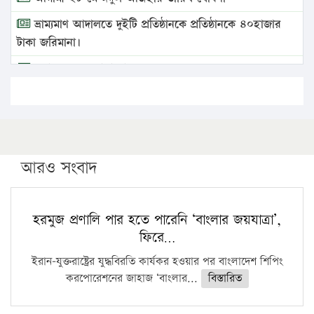
ভ্রাম্যমাণ আদালতে দুইটি প্রতিষ্ঠানকে প্রতিষ্ঠানকে ৪০হাজার
টাকা জরিমানা।
এবার লঞ্চের ভাড়া বাড়ল
১৭ থেকে ২১ শতাংশ বিদ্যুতের দাম বাড়ানোর প্রস্তাব পিডিবির
১৬ মে চাঁদপুর ও ২৫ মে ফেনী সফরে যাবেন প্রধানমন্ত্রী
উচ্চশিক্ষায় গৌরবময় অর্জন: পূর্ণ স্কলারশিপে যুক্তরাষ্ট্রে
পিএইচডি করছেন কুয়েটের কৃতি…
আরও সংবাদ
সারা দেশে বজ্রাঘাতে ১৪ জনের প্রাণহানি
কঠোর হচ্ছে এসএসসি ও এইচএসসি পরীক্ষা
হরমুজ প্রণালি পার হতে পারেনি ‘বাংলার জয়যাত্রা’,
ফিরে…
ফরিদগঞ্জে আগুনে পুড়লো ৬ ব্যবসা প্রতিষ্ঠান
ইরান-যুক্তরাষ্ট্রের যুদ্ধবিরতি কার্যকর হওয়ার পর বাংলাদেশ শিপিং
করপোরেশনের জাহাজ ‘বাংলার...
বিস্তারিত