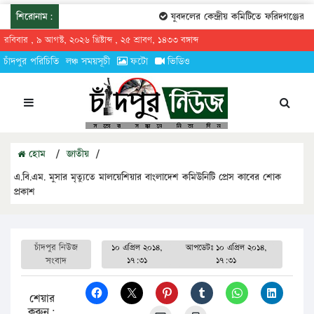
শিরোনাম:
যুবদলের কেন্দ্রীয় কমিটিতে ফরিদগঞ্জের তা
রবিবার , ৯ আগস্ট, ২০২৬ খ্রিষ্টাব্দ , ২৫ শ্রাবণ, ১৪৩৩ বঙ্গাব্দ
চাঁদপুর পরিচিতি
লঞ্চ সময়সূচী
ফটো
ভিডিও
হোম
/
জাতীয়
/
এ.বি.এম. মুসার মৃত্যুতে মালয়েশিয়ার বাংলাদেশ কমিউনিটি প্রেস কাবের শোক
প্রকাশ
চাঁদপুর নিউজ
১০ এপ্রিল ২০১৪,
আপডেটঃ
১০ এপ্রিল ২০১৪,
সংবাদ
১৭:৩১
১৭:৩১
শেয়ার
করুন: