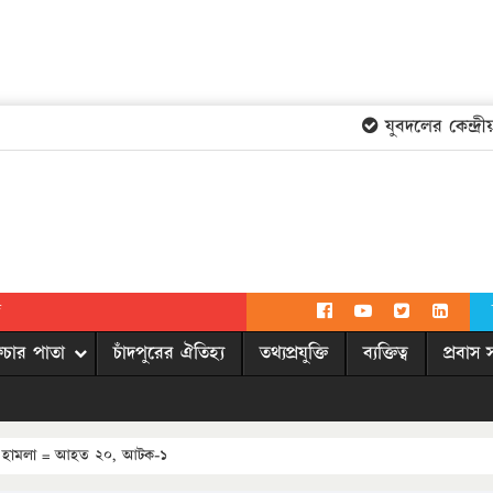
যুবদলের কেন্দ্রীয় 
দ
িচার পাতা
চাঁদপুরের ঐতিহ্য
তথ্যপ্রযুক্তি
ব্যক্তিত্ব
প্রবাস 
ফায় হামলা = আহত ২০, আটক-১