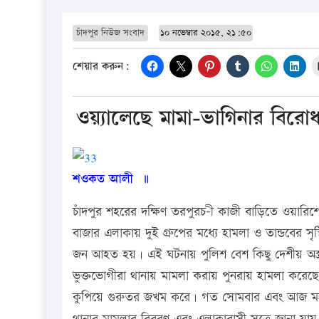
চাঁদপুর নিউজ সংবাদ
১০ নভেম্বার ২০১৫, ২১:৫০
শেয়ার করুন:
ওয়্যালেছে মামা-ভাগিনার বি
শওকত আলী ॥
চাঁদপুর শহরের দক্ষিণ তরপুরচ-ী কাজী বাড়িতে ওয়ারিশ
বাজার এলাকায় দুই গ্রুপের মধ্যে হামলা ও তান্ডবের স
জন আহত হয়। এই ঘটনায় পুলিশ বেশ কিছু দেশীয় অস্
ভুক্তভোগীরা থানায় মামলা করায় পুনরায় হামলা করেছে 
কুপিয়ে গুরুতর জখম করে। গত সোমবার এবং আজ মঙ