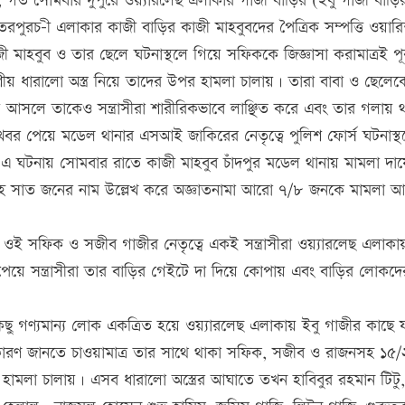
য়, গত সোমবার দুপুরে ওয়্যারলেছ এলাকার গাজী বাড়ির (ইবু গাজী বাড়ি
পুরচ-ী এলাকার কাজী বাড়ির কাজী মাহবুবদের পৈত্রিক সম্পত্তি ওয়ারি
মাহবুব ও তার ছেলে ঘটনাস্থলে গিয়ে সফিককে জিজ্ঞাসা করামাত্রই পূর্
েশীয় ধারালো অস্ত্র নিয়ে তাদের উপর হামলা চালায়। তারা বাবা ও ছেলে
য়ে আসলে তাকেও সন্ত্রাসীরা শারীরিকভাবে লাঞ্ছিত করে এবং তার গলায় 
ায়। খবর পেয়ে মডেল থানার এসআই জাকিরের নেতৃত্বে পুলিশ ফোর্স ঘটনাস্থ
এ ঘটনায় সোমবার রাতে কাজী মাহবুব চাঁদপুর মডেল থানায় মামলা দা
ীসহ সাত জনের নাম উল্লেখ করে অজ্ঞাতনামা আরো ৭/৮ জনকে মামলা আ
ই সফিক ও সজীব গাজীর নেতৃত্বে একই সন্ত্রাসীরা ওয়্যারলেছ এলাকা
েয়ে সন্ত্রাসীরা তার বাড়ির গেইটে দা দিয়ে কোপায় এবং বাড়ির লোকদে
কিছু গণ্যমান্য লোক একত্রিত হয়ে ওয়্যারলেছ এলাকায় ইবু গাজীর কাছে 
ের কারণ জানতে চাওয়ামাত্র তার সাথে থাকা সফিক, সজীব ও রাজনসহ ১৫
 হামলা চালায়। এসব ধারালো অস্ত্রের আঘাতে তখন হাবিবুর রহমান টিটু