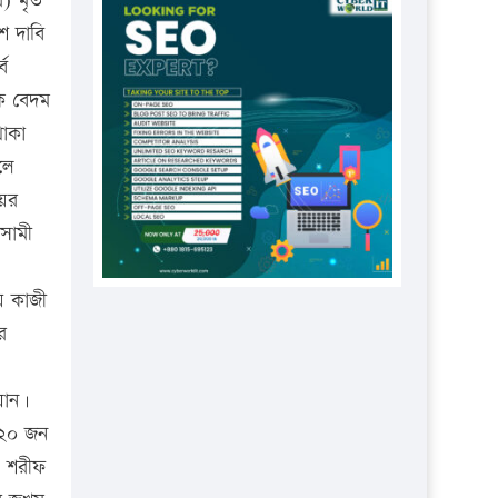
র) মৃত
প্রতিষ্ঠানকে ৪০হাজার টাকা জরিমানা।
শ দাবি
এবার লঞ্চের ভাড়া বাড়ল
ব
১৭ থেকে ২১ শতাংশ বিদ্যুতের দাম
কে বেদম
বাড়ানোর প্রস্তাব পিডিবির
থাকা
১৬ মে চাঁদপুর ও ২৫ মে ফেনী সফরে
লে
যাবেন প্রধানমন্ত্রী
য়ের
উচ্চশিক্ষায় গৌরবময় অর্জন: পূর্ণ
সামী
স্কলারশিপে যুক্তরাষ্ট্রে পিএইচডি করছেন
কুয়েটের কৃতি…
য় কাজী
সারা দেশে বজ্রাঘাতে ১৪ জনের
র
প্রাণহানি
যান।
কঠোর হচ্ছে এসএসসি ও এইচএসসি
পরীক্ষা
/২০ জন
, শরীফ
ফরিদগঞ্জে আগুনে পুড়লো ৬ ব্যবসা