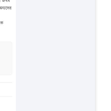
তর জখম
প্রতিষ্ঠান
অন্যদের
কে