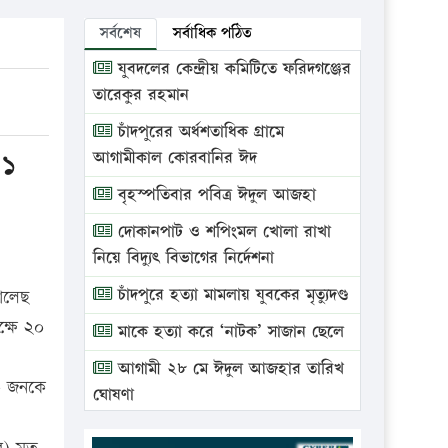
সর্বশেষ
সর্বাধিক পঠিত
যুবদলের কেন্দ্রীয় কমিটিতে ফরিদগঞ্জের
তারেকুর রহমান
চাঁদপুরের অর্ধশতাধিক গ্রামে
-১
আগামীকাল কোরবানির ঈদ
বৃহস্পতিবার পবিত্র ঈদুল আজহা
দোকানপাট ও শপিংমল খোলা রাখা
নিয়ে বিদ্যুৎ বিভাগের নির্দেশনা
চাঁদপুরে হত্যা মামলায় যুবকের মৃত্যুদণ্ড
যালেছ
ক্ষে ২০
মাকে হত্যা করে ‘নাটক’ সাজান ছেলে
আগামী ২৮ মে ঈদুল আজহার তারিখ
২০ জনকে
ঘোষণা
ভ্রাম্যমাণ আদালতে দুইটি প্রতিষ্ঠানকে