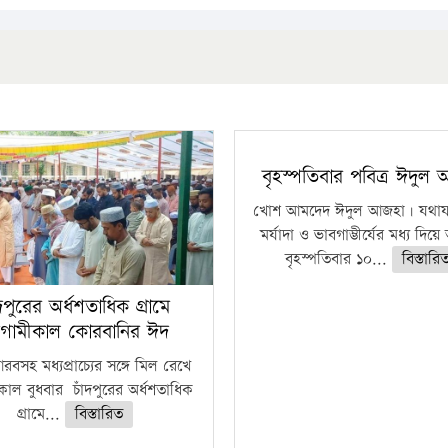
বৃহস্পতিবার পবিত্র ঈদুল
খোশ আমদেদ ঈদুল আজহা। যথাযথ
মর্যাদা ও ভাবগাম্ভীর্যের মধ্য দিয়
বৃহস্পতিবার ১০...
বিস্তারি
ঁদপুরের অর্ধশতাধিক গ্রামে
গামীকাল কোরবানির ঈদ
বসহ মধ্যপ্রাচ্যের সঙ্গে মিল রেখে
াল বুধবার চাঁদপুরের অর্ধশতাধিক
গ্রামে...
বিস্তারিত