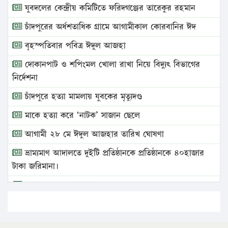
যুবদলের কেন্দ্রীয় কমিটিতে ফরিদগঞ্জের তারেকুর রহমান
চাঁদপুরের অর্ধশতাধিক গ্রামে আগামীকাল কোরবানির ঈদ
বৃহস্পতিবার পবিত্র ঈদুল আজহা
দোকানপাট ও শপিংমল খোলা রাখা নিয়ে বিদ্যুৎ বিভাগের
নির্দেশনা
চাঁদপুরে হত্যা মামলায় যুবকের মৃত্যুদণ্ড
মাকে হত্যা করে ‘নাটক’ সাজান ছেলে
আগামী ২৮ মে ঈদুল আজহার তারিখ ঘোষণা
ভ্রাম্যমাণ আদালতে দুইটি প্রতিষ্ঠানকে প্রতিষ্ঠানকে ৪০হাজার
টাকা জরিমানা।
এবার লঞ্চের ভাড়া বাড়ল
১৭ থেকে ২১ শতাংশ বিদ্যুতের দাম বাড়ানোর প্রস্তাব পিডিবির
১৬ মে চাঁদপুর ও ২৫ মে ফেনী সফরে যাবেন প্রধানমন্ত্রী