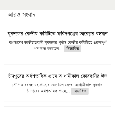
উচ্চশিক্ষায় গৌরবময় অর্জন: পূর্ণ স্কলারশিপে যুক্তরাষ্ট্রে
পিএইচডি করছেন কুয়েটের কৃতি…
আরও সংবাদ
সারা দেশে বজ্রাঘাতে ১৪ জনের প্রাণহানি
কঠোর হচ্ছে এসএসসি ও এইচএসসি পরীক্ষা
যুবদলের কেন্দ্রীয় কমিটিতে ফরিদগঞ্জের তারেকুর রহমান
ফরিদগঞ্জে আগুনে পুড়লো ৬ ব্যবসা প্রতিষ্ঠান
বাংলাদেশ জাতীয়তাবাদী যুবদলের পূর্ণাঙ্গ কেন্দ্রীয় কমিটিতে গুরুত্বপূর্ণ
পদ লাভ করেছেন...
বিস্তারিত
চাঁদপুরের অর্ধশতাধিক গ্রামে আগামীকাল কোরবানির ঈদ
সৌদি আরবসহ মধ্যপ্রাচ্যের সঙ্গে মিল রেখে আগামীকাল বুধবার
চাঁদপুরের অর্ধশতাধিক গ্রামে...
বিস্তারিত