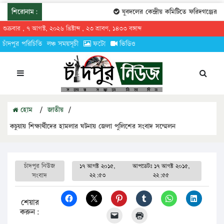
শিরোনাম:
যুবদলের কেন্দ্রীয় কমিটিতে ফরিদগঞ্জের তা
শুক্রবার , ৭ আগস্ট, ২০২৬ খ্রিষ্টাব্দ , ২৩ শ্রাবণ, ১৪৩৩ বঙ্গাব্দ
চাঁদপুর পরিচিতি
লঞ্চ সময়সূচী
ফটো
ভিডিও
হোম
/
জাতীয়
/
কচুয়ায় শিক্ষার্থীদের হামলার ঘটনায় জেলা পুলিশের সংবাদ সম্মেলন
চাঁদপুর নিউজ
১৭ আগষ্ট ২০১৫,
আপডেটঃ
১৭ আগষ্ট ২০১৫,
সংবাদ
২২:৫৩
২২:৫৫
শেয়ার
করুন: