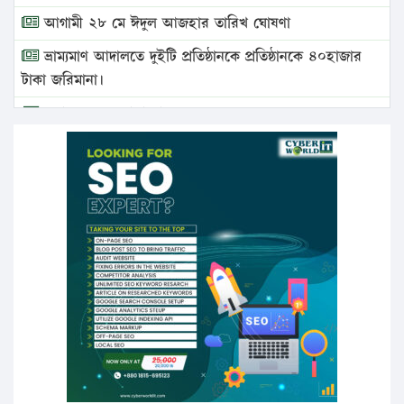
আগামী ২৮ মে ঈদুল আজহার তারিখ ঘোষণা
ভ্রাম্যমাণ আদালতে দুইটি প্রতিষ্ঠানকে প্রতিষ্ঠানকে ৪০হাজার
টাকা জরিমানা।
এবার লঞ্চের ভাড়া বাড়ল
১৭ থেকে ২১ শতাংশ বিদ্যুতের দাম বাড়ানোর প্রস্তাব পিডিবির
১৬ মে চাঁদপুর ও ২৫ মে ফেনী সফরে যাবেন প্রধানমন্ত্রী
উচ্চশিক্ষায় গৌরবময় অর্জন: পূর্ণ স্কলারশিপে যুক্তরাষ্ট্রে
পিএইচডি করছেন কুয়েটের কৃতি…
সারা দেশে বজ্রাঘাতে ১৪ জনের প্রাণহানি
কঠোর হচ্ছে এসএসসি ও এইচএসসি পরীক্ষা
ফরিদগঞ্জে আগুনে পুড়লো ৬ ব্যবসা প্রতিষ্ঠান