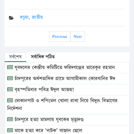
কচুয়া
,
জাতীয়
Previous
Next
সর্বশেষ
সর্বাধিক পঠিত
যুবদলের কেন্দ্রীয় কমিটিতে ফরিদগঞ্জের তারেকুর রহমান
চাঁদপুরের অর্ধশতাধিক গ্রামে আগামীকাল কোরবানির ঈদ
বৃহস্পতিবার পবিত্র ঈদুল আজহা
দোকানপাট ও শপিংমল খোলা রাখা নিয়ে বিদ্যুৎ বিভাগের
নির্দেশনা
চাঁদপুরে হত্যা মামলায় যুবকের মৃত্যুদণ্ড
মাকে হত্যা করে ‘নাটক’ সাজান ছেলে