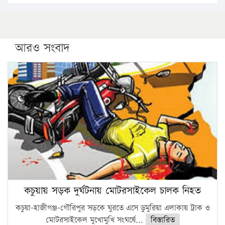
আরও সংবাদ
কচুয়ায় সড়ক দুর্ঘটনায় মোটরসাইকেল চালক নিহত
কচুয়া-হাজীগঞ্জ-গৌরিপুর সড়কে ঘুরতে এসে ডুমুরিয়া এলাকায় ট্রাক ও
মোটরসাইকেল মুখোমুখি সংঘর্ষে...
বিস্তারিত