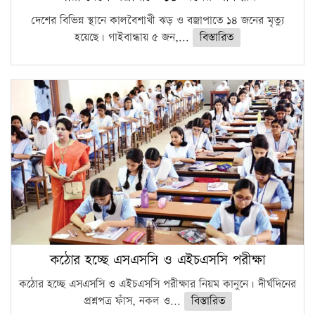
দেশের বিভিন্ন স্থানে কালবৈশাখী ঝড় ও বজ্রাপাতে ১৪ জনের মৃত্যু
হয়েছে। গাইবান্ধায় ৫ জন,...
বিস্তারিত
কঠোর হচ্ছে এসএসসি ও এইচএসসি পরীক্ষা
কঠোর হচ্ছে এসএসসি ও এইচএসসি পরীক্ষার নিয়ম কানুনে। দীর্ঘদিনের
প্রশ্নপত্র ফাঁস, নকল ও...
বিস্তারিত