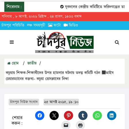
শিরোনাম:
যুবদলের কেন্দ্রীয় কমিটিতে ফরিদগঞ্জের তারেকুর 
শনিবার , ৮ আগস্ট, ২০২৬ খ্রিষ্টাব্দ , ২৪ শ্রাবণ, ১৪৩৩ বঙ্গাব্দ
চাঁদপুর পরিচিতি
লঞ্চ সময়সূচী
ফটো
ভিডিও
হোম
/
জাতীয়
/
কচুয়ায় শিক্ষক-শিক্ষার্থীদের উপর হামলার ঘটনায় তদন্ত কমিটি গঠন ঳ভাইস
চেয়ারম্যানের বক্তব্য- কচুয়া প্রেসক্লাবের নিন্দা
চাঁদপুর নিউজ সংবাদ
২৫ আগষ্ট ২০১৫, ১৯:১০
শেয়ার
করুন: