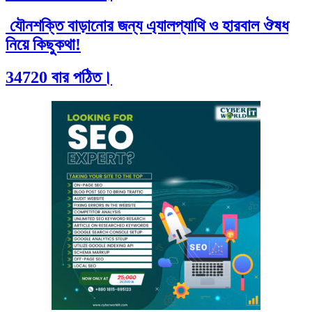
যৌনশক্তি বাড়ানোর জন্য এ্যালপ্যাথি ও হারবাল ঔষধ
নিয়ে কিছুকথা!
34720 বার পঠিত।