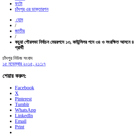
ফটো
চাঁদপুর এর ডাক্তারগন
হোম
/
জাতীয়
/
কচুয়া পৌরসভা নির্বাচন মেয়রপদে ১৩, কাউন্সিলর পদে ৩৪ ও সংরক্ষিত আসনে ৪
প্রার্থী
চাঁদপুর নিউজ সংবাদ
১৫ নভেম্বার ২০১৫, ২১:১৭
শেয়ার করুন:
Facebook
X
Pinterest
Tumblr
WhatsApp
LinkedIn
Email
Print