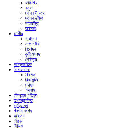
ফরিদগঞ্জ
কচুয়া
মতলব উত্তর
মতলব দক্ষিণ
শাহরাস্তি
হাইমচর
জাতীয়
সারাদেশ
সম্পাদকীয়
বিনোদন
কৃষি সংবাদ
খেলাধুলা
আন্তর্জাতিক
ফিচার পাতা
নারীমঞ্চ
ফ্রিলেন্সিং
স্বাস্থ্য
ইসলাম
চাঁদপুরের ঐতিহ্য
তথ্যপ্রযুক্তি
ব্যক্তিত্ব
প্রবাস সংবাদ
সাহিত্য
লিঙ্ক
ভিডিও