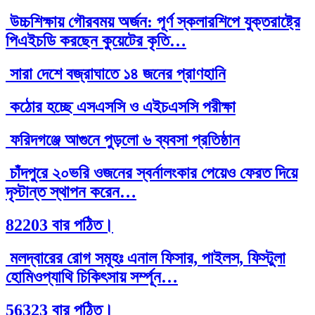
উচ্চশিক্ষায় গৌরবময় অর্জন: পূর্ণ স্কলারশিপে যুক্তরাষ্ট্রে
পিএইচডি করছেন কুয়েটের কৃতি…
সারা দেশে বজ্রাঘাতে ১৪ জনের প্রাণহানি
কঠোর হচ্ছে এসএসসি ও এইচএসসি পরীক্ষা
ফরিদগঞ্জে আগুনে পুড়লো ৬ ব্যবসা প্রতিষ্ঠান
চাঁদপুরে ২০ভরি ওজনের স্বর্নালংকার পেয়েও ফেরত দিয়ে
দৃস্টান্ত স্থাপন করেন…
82203 বার পঠিত।
মলদ্বারের রোগ সমূহঃ এনাল ফিসার, পাইলস, ফিস্টুলা
হোমিওপ্যাথি চিকিৎসায় সর্ম্পূন…
56323 বার পঠিত।