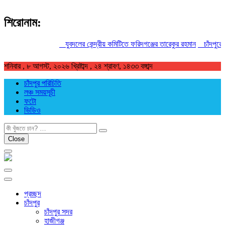
শিরোনাম:
যুবদলের কেন্দ্রীয় কমিটিতে ফরিদগঞ্জের তারেকুর রহমান
চাঁদপুরের অর্ধশত
শনিবার , ৮ আগস্ট, ২০২৬ খ্রিষ্টাব্দ , ২৪ শ্রাবণ, ১৪৩৩ বঙ্গাব্দ
চাঁদপুর পরিচিতি
লঞ্চ সময়সূচী
ফটো
ভিডিও
খুজুন
Close
প্রচ্ছদ
চাঁদপুর
চাঁদপুর সদর
হাজীগঞ্জ