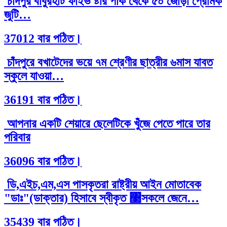
চাঁদপুর বাবুরহাট ফাইভ ষ্টার পার্ক থেকে ৫০ জোড়া প্রেমিক
জুটি…
37012 বার পঠিত।
চাঁদপুরে বখাটেদের ভয়ে ৭ম শ্রেণীর ছাত্রীর ৬মাস যাবত
স্কুলে যাওয়া…
36191 বার পঠিত।
আপনার একটি শেয়ারে ছেলেটিকে খুঁজে পেতে পারে তার
পরিবার
36096 বার পঠিত।
ডি,এইচ,এম,এস পাসকৃতরা রাষ্ট্রীয় আইন মোতাবেক
"ডাঃ"(ডাক্তার) হিসাবে স্বীকৃত ঳সকলে জেনে…
35439 বার পঠিত।