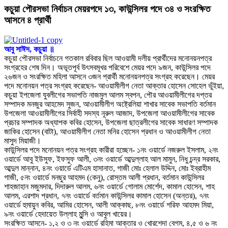
কচুয়া পৌরসভা নির্বাচন মেয়রপদে ১৩, কাউন্সিলর পদে ৩৪ ও সংরক্ষিত
আসনে ৪ প্রার্থী
আবু সাঈদ, কচুয়া ॥
কচুয়া পৌরসভা নির্বাচনে গতকাল রবিবার ছিল আওয়ামী দলীয় প্রার্থীদের মনোনয়নপত্র
সংগ্রহের শেষ দিন। অভূতপূর্ব উৎসবমূখর পরিবেশে মেয়র পদে ৯জন, কাউন্সিলর পদে
২৬জন ও সংরক্ষিত মহিলা আসনে ৩জন প্রার্থী মনোনয়নপত্র সংগ্রহ করেছেন। মেয়র
পদে মনোনয়ন পত্র সংগ্রহ করেছেন- আওয়ামীলীগ নেতা আক্তার হোসেন সোহেল ভুঁইয়া,
কচুয়া ইপজেলা যুবলীগের সভাপতি নাজমুল আলম স্বপন, পৌর আওয়ামীলীগের দপ্তর
সম্পাদক মনজুর আহমেদ সুজন, আওয়ামীলীগ অষ্ট্রেলিয়া শাখার সাবেক সভাপতি বর্তমান
উপজেলা আওয়ামীলীগের সির্বাহী সদস্য নূরুল আজাদ, উপজেলা আওয়ামীলীগের সাবেক
প্রচার সম্পাদক অধ্যাপক কবির হোসেন, উপজেলা ছাত্রলীগের সাবেক সাধারণ সম্পাদক
জাকির হোসেন (বাটা), আওয়ামীলীগ নেতা মনির হোসেন প্রধান ও আওয়ামীলীগ নেতা
মাসুদ মিয়াজী।
কাউন্সিলর পদে মনোনয়ন পত্র সংগ্রহ কারীরা হচ্ছেন- ১নং ওয়ার্ডে নজরুল ইসলাম, ২নং
ওয়ার্ডে আবু ইউসুফ, ইফসুফ আলী, ৩নং ওয়ার্ডে আব্দুল্লাহ আল মামুন, নিধু চন্দ্র সরকার,
আব্দুল মান্নান, ৪নং ওয়ার্ডে এটিএম হাসানাত, গাজী মোঃ হেলাল উদ্দিন, মোঃ ইব্রাহীম
গাজী, ৫নং ওয়ার্ডে মনছুর আহমদ (কেনু), রোস্তম আলী প্রধান, বর্তমান কাউন্সিলর
শাহজাহান মজুমদার, দিদারুল আলম, ৬নং ওয়ার্ডে গোলাম মোর্শেদ, কামাল হোসেন, শাহ
আলম, এরশাদ প্রধান, ৭নং ওয়ার্ডে বর্তমান কাউন্সিলর কামাল হোসেন (অন্তর), ৭নং
ওয়ার্ডে হুমায়ুন কবির, আমির হোসেন, আলী আক্কাছ, ৮নং ওয়ার্ডে শরিফ আহমদ মিয়া,
৯নং ওয়ার্ডে হেদায়েত উল্লাহ মুন্সি ও আবুল খায়ের।
সংরক্ষিত আসনে- ১,২ ও ৩ নং ওয়ার্ডে রহিমা আক্তার ও খোরশেদা বেগম, ৪,৫ ও ৬ নং