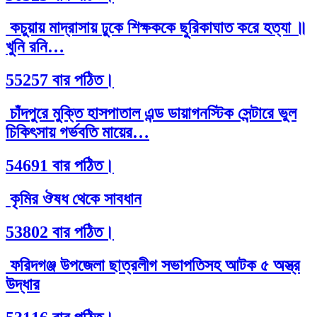
কচুয়ায় মাদ্রাসায় ঢুকে শিক্ষককে ছুরিকাঘাত করে হত্যা ॥
খুনি রনি…
55257 বার পঠিত।
চাঁদপুরে মুক্তি হাসপাতাল এন্ড ডায়াগনস্টিক সেন্টারে ভুল
চিকিৎসায় গর্ভবতি মায়ের…
54691 বার পঠিত।
কৃমির ঔষধ থেকে সাবধান
53802 বার পঠিত।
ফরিদগঞ্জ উপজেলা ছাত্রলীগ সভাপতিসহ আটক ৫ অস্ত্র
উদ্ধার