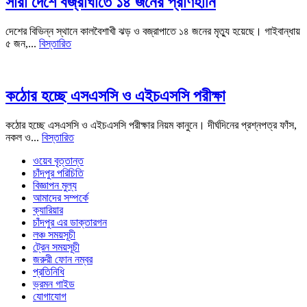
সারা দেশে বজ্রাঘাতে ১৪ জনের প্রাণহানি
দেশের বিভিন্ন স্থানে কালবৈশাখী ঝড় ও বজ্রাপাতে ১৪ জনের মৃত্যু হয়েছে। গাইবান্ধায়
৫ জন,...
বিস্তারিত
কঠোর হচ্ছে এসএসসি ও এইচএসসি পরীক্ষা
কঠোর হচ্ছে এসএসসি ও এইচএসসি পরীক্ষার নিয়ম কানুনে। দীর্ঘদিনের প্রশ্নপত্র ফাঁস,
নকল ও...
বিস্তারিত
ওয়েব বৃত্তান্ত
চাঁদপুর পরিচিতি
বিজ্ঞাপন মুল্য
আমাদের সম্পর্কে
ক্যারিয়ার
চাঁদপুর এর ডাক্তারগন
লঞ্চ সময়সূচী
ট্রেন সময়সূচী
জরুরী ফোন নম্বর
প্রতিনিধি
ভ্রমন গাইড
যোগাযোগ