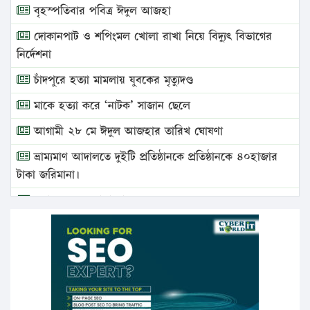
বৃহস্পতিবার পবিত্র ঈদুল আজহা
দোকানপাট ও শপিংমল খোলা রাখা নিয়ে বিদ্যুৎ বিভাগের
নির্দেশনা
চাঁদপুরে হত্যা মামলায় যুবকের মৃত্যুদণ্ড
মাকে হত্যা করে ‘নাটক’ সাজান ছেলে
আগামী ২৮ মে ঈদুল আজহার তারিখ ঘোষণা
ভ্রাম্যমাণ আদালতে দুইটি প্রতিষ্ঠানকে প্রতিষ্ঠানকে ৪০হাজার
টাকা জরিমানা।
এবার লঞ্চের ভাড়া বাড়ল
১৭ থেকে ২১ শতাংশ বিদ্যুতের দাম বাড়ানোর প্রস্তাব পিডিবির
১৬ মে চাঁদপুর ও ২৫ মে ফেনী সফরে যাবেন প্রধানমন্ত্রী
উচ্চশিক্ষায় গৌরবময় অর্জন: পূর্ণ স্কলারশিপে যুক্তরাষ্ট্রে
পিএইচডি করছেন কুয়েটের কৃতি…