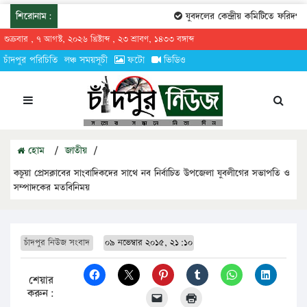
শিরোনাম:
যুবদলের কেন্দ্রীয় কমিটিতে ফরিদগঞ্জে
শুক্রবার , ৭ আগস্ট, ২০২৬ খ্রিষ্টাব্দ , ২৩ শ্রাবণ, ১৪৩৩ বঙ্গাব্দ
চাঁদপুর পরিচিতি
লঞ্চ সময়সূচী
ফটো
ভিডিও
হোম
/
জাতীয়
/
কচুয়া প্রেসক্লাবের সাংবাদিকদের সাথে নব নির্বাচিত উপজেলা যুবলীগের সভাপতি ও
সম্পাদকের মতবিনিময়
চাঁদপুর নিউজ সংবাদ
০৯ নভেম্বার ২০১৫, ২১:১০
শেয়ার
করুন: