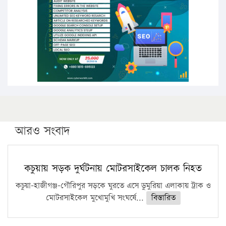
সারা দেশে বজ্রাঘাতে ১৪ জনের প্রাণহানি
কঠোর হচ্ছে এসএসসি ও এইচএসসি পরীক্ষা
ফরিদগঞ্জে আগুনে পুড়লো ৬ ব্যবসা প্রতিষ্ঠান
আরও সংবাদ
কচুয়ায় সড়ক দুর্ঘটনায় মোটরসাইকেল চালক নিহত
কচুয়া-হাজীগঞ্জ-গৌরিপুর সড়কে ঘুরতে এসে ডুমুরিয়া এলাকায় ট্রাক ও
মোটরসাইকেল মুখোমুখি সংঘর্ষে...
বিস্তারিত