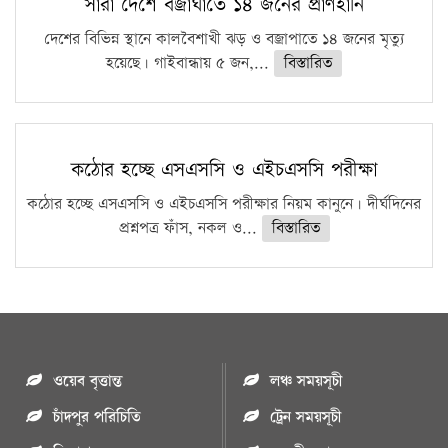
সারা দেশে বজ্রাঘাতে ১৪ জনের প্রাণহানি
দেশের বিভিন্ন স্থানে কালবৈশাখী ঝড় ও বজ্রাপাতে ১৪ জনের মৃত্যু
হয়েছে। গাইবান্ধায় ৫ জন,...
বিস্তারিত
কঠোর হচ্ছে এসএসসি ও এইচএসসি পরীক্ষা
কঠোর হচ্ছে এসএসসি ও এইচএসসি পরীক্ষার নিয়ম কানুনে। দীর্ঘদিনের
প্রশ্নপত্র ফাঁস, নকল ও...
বিস্তারিত
ওয়েব বৃত্তান্ত
লঞ্চ সময়সূচী
চাঁদপুর পরিচিতি
ট্রেন সময়সূচী