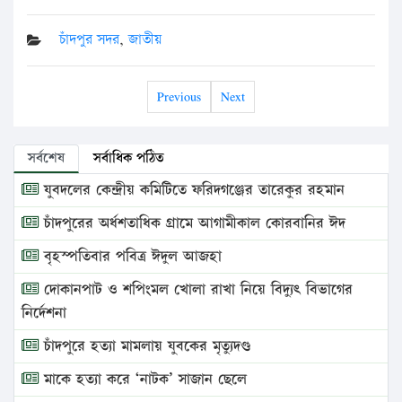
চাঁদপুর সদর
,
জাতীয়
Previous
Next
সর্বশেষ
সর্বাধিক পঠিত
যুবদলের কেন্দ্রীয় কমিটিতে ফরিদগঞ্জের তারেকুর রহমান
চাঁদপুরের অর্ধশতাধিক গ্রামে আগামীকাল কোরবানির ঈদ
বৃহস্পতিবার পবিত্র ঈদুল আজহা
দোকানপাট ও শপিংমল খোলা রাখা নিয়ে বিদ্যুৎ বিভাগের
নির্দেশনা
চাঁদপুরে হত্যা মামলায় যুবকের মৃত্যুদণ্ড
মাকে হত্যা করে ‘নাটক’ সাজান ছেলে