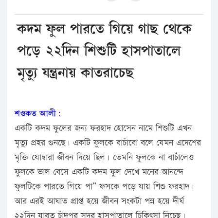
কদম ফুল পারতে গিয়ে গাছ থেকে
পড়ে ২২দিন শিশুটি হাসপাতালে
মৃত্যু যন্ত্রনায় কাতরাচেছ
শওকত আলী:
একটি কদম ফুলের জন্য ফরহাদ হোসেন নামে শিশুটি এখন
মৃত্যু প্রহর গুনছে। একটি ফুলকে বাচাঁবো বলে যেমন এদেশের
মৃক্তি যোদ্বারা জীবন দিয়ে ছিল। তেমনি ফুলকে না বাচাঁলেও
ফুলকে ভাল বেসে একটি কদম ফুল দেখে মনের আনন্দে
ফুলটিকে পারতে গিয়ে পা” ফসকে পড়ে যায় শিশু ফরহাদ।
আর এরই আঘাত প্রাপ্ত হয়ে জীবন সংকটা পন্ন হয়ে দীর্ঘ
২২দিন যাবত চাঁদপুর সদর হাসপাতালে চিকিৎসা নিচেছ।