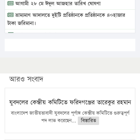
আগামী ২৮ মে ঈদুল আজহার তারিখ ঘোষণা
ভ্রাম্যমাণ আদালতে দুইটি প্রতিষ্ঠানকে প্রতিষ্ঠানকে ৪০হাজার
টাকা জরিমানা।
এবার লঞ্চের ভাড়া বাড়ল
১৭ থেকে ২১ শতাংশ বিদ্যুতের দাম বাড়ানোর প্রস্তাব পিডিবির
১৬ মে চাঁদপুর ও ২৫ মে ফেনী সফরে যাবেন প্রধানমন্ত্রী
উচ্চশিক্ষায় গৌরবময় অর্জন: পূর্ণ স্কলারশিপে যুক্তরাষ্ট্রে
পিএইচডি করছেন কুয়েটের কৃতি…
আরও সংবাদ
সারা দেশে বজ্রাঘাতে ১৪ জনের প্রাণহানি
কঠোর হচ্ছে এসএসসি ও এইচএসসি পরীক্ষা
যুবদলের কেন্দ্রীয় কমিটিতে ফরিদগঞ্জের তারেকুর রহমান
ফরিদগঞ্জে আগুনে পুড়লো ৬ ব্যবসা প্রতিষ্ঠান
বাংলাদেশ জাতীয়তাবাদী যুবদলের পূর্ণাঙ্গ কেন্দ্রীয় কমিটিতে গুরুত্বপূর্ণ
পদ লাভ করেছেন...
বিস্তারিত