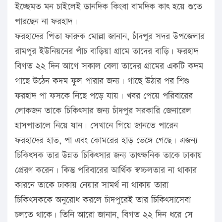
ইচ্ছেমত মন চাইলেই ডানদিক কিংবা বামদিক কাৎ হয়ে শুতে
পারছেন না ফরহাদ।
ফরহাদের পিতা ফারুক মোল্লা জানান, চাঁদপুর সদর উপজেলার
রামপুর ইউনিয়নের পাঁচ বাড়িয়া গ্রামে তাদের বাড়ি। ফরহাদ
বিগত ২২ দিন আগে সকাল বেলা তাদের গ্রামের একটি কদম
গাছে উঠেন কদম ফুল পারার জন্য। গাছে উঠার পর শিশু
ফরহাদ পা ফসকে নিছে পড়ে যায়। খবর পেয়ে পরিবারের
লোকজন তাকে চিকিৎসার জন্য চাঁদপুর সরকারি জেনারেল
হাসপাতালে নিয়ে যান। সেখানে গিয়ে জানতে পারেন
ফরহাদের হাত, পা এবং কোমরের হাড় ভেঙ্গে গেছে। এজন্য
চিকিৎসক তার উন্নত চিকিৎসার জন্য তাৎক্ষনিক তাকে ঢাকায়
প্রেরণ করেন। কিন্তু পরিবারের আর্থিক স্বচ্চলতার না থাকার
কারনে তাকে ঢাকায় নেয়ার সামর্থ না থাকায় তারা
চিকিৎসককে অনুরোধ করলে চাঁদপুরেই তার চিকিৎসাসেবা
চলতে থাকে। তিনি আরো জানান, বিগত ২২ দিন ধরে সে