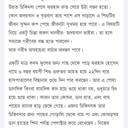
উন্নত চিকিৎসা পেলে ফরহাদ রুত সেরে উঠা সম্বব হতো।
কোন হৃদয়বান ও বৃত্তবান তার পাশে এস দাড়ালে এ শিশুটির
জীবন সুন্দন রুপ পেয়ে জীবনটা সুখময় হহে পারে। এ বিষয়টি
নিয়ে একটু চিন্তা করুন দানবীর- হৃদয়বান ভাইরা। তা হলে
সমাজে গরীবের বন্ধ হতে পারবেন।
আর গরীব অসহায়রা বাচাঁর অবল্বন পাবে।
একটি মাত্র কদম ফুলের জন্য গাছ থেকে পড়ে ফরহাদ হোসেন
নামে ৯ বছর বয়সী শিশু গুরুতর আহত হয়ে ২২দিন ধরে
হাসপাতালের বিছানায় শুয়ে দিন পার করছেন। আর এ শোয়া
ডানদিক কিংবা বামদিক কাৎ হয়ে শুয়ে থাকা নয়, শুধুমাত্র চিৎ
হয়ে শুয়ে থাকা। কারন তার কোমর, ডান হাত, এবং বাম
পায়ের রানের হাড় ভেঙ্গে গেছে। এজন্য চিকিৎসক তার
চিকিৎসার জন্য পায়ের গোড়ালি থেকে বাম পা এবং কোমড়সহ
ডান হাতের শিনা পর্যন্ত পেলাস্টার করে রেখেছেন। নিজের