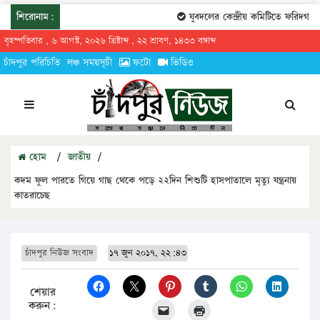
শিরোনাম:
যুবদলের কেন্দ্রীয় কমিটিতে ফরিদগঞ্জের
বৃহস্পতিবার , ৬ আগস্ট, ২০২৬ খ্রিষ্টাব্দ , ২২ শ্রাবণ, ১৪৩৩ বঙ্গাব্দ
চাঁদপুর পরিচিতি
লঞ্চ সময়সূচী
ফটো
ভিডিও
হোম
/
জাতীয়
/
কদম ফুল পারতে গিয়ে গাছ থেকে পড়ে ২২দিন শিশুটি হাসপাতালে মৃত্যু যন্ত্রনায়
কাতরাচেছ
চাঁদপুর নিউজ সংবাদ
১৭ জুন ২০১৭, ২২:৪৩
শেয়ার
করুন: