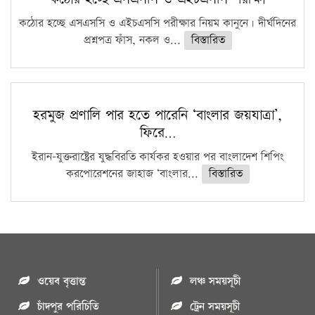
কঠোর হচ্ছে এসএসসি ও এইচএসসি পরীক্ষার নিয়ম কানুনে। দীর্ঘদিনের
প্রশ্নপত্র ফাঁস, নকল ও...
বিস্তারিত
হরমুজ প্রণালি পার হতে পারেনি ‘বাংলার জয়যাত্রা’,
ফিরে…
ইরান-যুক্তরাষ্ট্রের যুদ্ধবিরতি কার্যকর হওয়ার পর বাংলাদেশ শিপিং
করপোরেশনের জাহাজ ‘বাংলার...
বিস্তারিত
ওয়েব বৃত্তান্ত
লঞ্চ সময়সূচী
চাঁদপুর পরিচিতি
ট্রেন সময়সূচী