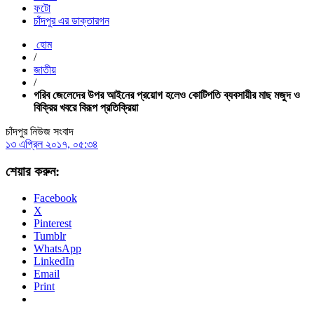
ফটো
চাঁদপুর এর ডাক্তারগন
হোম
/
জাতীয়
/
গরিব জেলেদের উপর আইনের প্রয়োগ হলেও কোটিপতি ব্যবসায়ীর মাছ মজুদ ও
বিক্রির খবরে বিরূপ প্রতিক্রিয়া
চাঁদপুর নিউজ সংবাদ
১৩ এপ্রিল ২০১৭, ০৫:৩৪
শেয়ার করুন:
Facebook
X
Pinterest
Tumblr
WhatsApp
LinkedIn
Email
Print