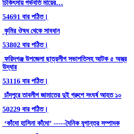
চিকিৎসায় গর্ভবতি মায়ের…
54691 বার পঠিত।
কৃমির ঔষধ থেকে সাবধান
53802 বার পঠিত।
ফরিদগঞ্জ উপজেলা ছাত্রলীগ সভাপতিসহ আটক ৫ অস্ত্র
উদ্ধার
53116 বার পঠিত।
চাঁদপুরে তাবলীগ জামাতের দুই গ্রুপে সংঘর্ষ আহত ১০
50229 বার পঠিত।
‘কাঁদো হাসিনা কাঁদো’ -----দৈনিক যুগান্তর সম্পাদক