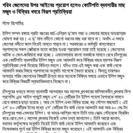
গরিব জেলেদের উপর আইনের প্রয়োগ হলেও কোটিপতি ব্যবসায়ীর মাছ
মজুদ ও বিক্রির খবরে বিরূপ প্রতিক্রিয়া
স্টাফ রিপোর্টার:
ইলিশ সম্পদ রক্ষায় প্রতি বছরের মার্চ-এপ্রিল দু’মাস পদ্মা ও মেঘনায় মাছের অভয়াশ্রম
ঘোষণা করা হয়। এ দু’ মাস নদীতে কোনো ধরনের মাছ ধরা যাবে না। অর্থাৎ এ সময়ে
জেলেরা নদীতে জাল নিয়েই নামতে পারবে না। সরকারের এ কর্মসূচি বাস্তবায়নে
প্রশাসনের সকল সেক্টরকে যতো কঠোর হওয়া প্রয়োজন তারা তাই হয়েছে। জেলেদের
আটক ও জেল-জরিমানা করা হচ্ছে। এমতাবস্থায় বাংলা নববর্ষকে সামনে রেখে চাঁদপুরের
এক কোটিপতি ব্যবসায়ীর ইলিশ মজুদ এবং আমদানি করে বিক্রির খবরে ব্যাপক বিরূপ
প্রতিক্রিয়া দেখা দিয়েছে বিভিন্ন মহলে। যদিও তার এই মজুদ করা এবং বার্মা থেকে
আমদানি করার বিষয়ে প্রশাসনের অনুমতি সাপেক্ষে বৈধতা রয়েছে। কিন্তু তারপরও
অসহায় গরিব জেলেদের বিষয়টি চিন্তা করে অনেকে নিষিদ্ধ সময়ে এভাবে ইলিশ মজুদ
করে বিক্রির বিষয়টি স্বাভাবিকভাবে নিচ্ছেন না।
চাঁদপুরের ধনাঢ্য মৎস্য ব্যবসায়ী আলহাজ্ব আঃ মালেক খন্দকারের মালিকানাধীন খন্দকার ফিস
প্রসেসিং এন্ড আইস প্লান্টে মজুদ ২শ’ ৫০ মেট্রিক টন ইলিশ পহেলা বৈশাখকে সামনে
রেখে বাজারে ছাড়া হয়েছে। আর সে ইলিশ এখন বিক্রি হচ্ছে বড় স্টেশন মাছঘাটে। এই
২শ’ ৫০ মেট্রিক টনের মধ্যে ২শ’ মেট্রিক টন বার্মা থেকে আমদানি করা আর ৫০ মেঃ টন
চাঁদপুরের পদ্মা-মেঘনার ইলিশ। যা ভাদ্র-আশ্বিন মাসে তিনি তার কোল্ড স্টোরেজে ফ্রিজিং
করে রেখে দেন। মালেক খন্দকার নিজেই এসব তথ্য জানালেন। তিনি আরো জানান,
যথাযথ কর্তৃপক্ষের অনুমতি নিয়েই তিনি বার্মা থেকে ইলিশ আমদানি করেছেন এবং
নিষেধাজ্ঞার পূর্বে ধরা ইলিশ বিক্রির জন্যে মজুদ করেছেন। এই আমদানি এবং বিক্রির