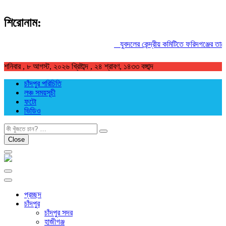
শিরোনাম:
যুবদলের কেন্দ্রীয় কমিটিতে ফরিদগঞ্জের তারেকু
শনিবার , ৮ আগস্ট, ২০২৬ খ্রিষ্টাব্দ , ২৪ শ্রাবণ, ১৪৩৩ বঙ্গাব্দ
চাঁদপুর পরিচিতি
লঞ্চ সময়সূচী
ফটো
ভিডিও
খুজুন
Close
প্রচ্ছদ
চাঁদপুর
চাঁদপুর সদর
হাজীগঞ্জ