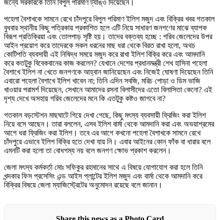
জন্যে সরকারকে তিনি বিপুল পরিমাণ ট্যাঙ্ও দিয়েছেন।
পহেলা বৈশাখকে সামনে রেখে চাঁদপুরে বিপুল পরিমাণ ইলিশ মজুদ এবং বিক্রির খবর গতকাল
বুধবার স্থানীয় কিছু পত্রিকায় প্রকাশিত হলে এটি নিয়ে সাধারণ জনগণের মাঝে ব্যাপক
বিরূপ প্রতিক্রিয়া এবং তোলপাড় সৃষ্টি হয়। তাদের বক্তব্য হচ্ছে : গরিব জেলেদের উপর
আইন প্রয়োগ করে তাদেরকে সকল ধরনের মাছ ধরা থেকে বিরত রাখা হলো, অথচ
কোটিপতি ব্যবসায়ী এই নিষিদ্ধ সময়ে মজুদ করে রাখা ইলিশ বিক্রি করে এবং আমদানি
করে কতটুকু বিবেকবানের কাজ করলেন? যেখানে দেশের প্রধানমন্ত্রী শেখ হাসিনা পহেলা
বৈশাখে ইলিশ না খেতে জনগণকে আহ্বান জানিয়েছেন এবং নিজেই ঘোষণা দিয়েছেন তিনি
এবারো পহেলা বৈশাখে ইলিশ খাবেন না; তিনি এদিন সবজি, মরিচ পোড়া ও ডিম ভাজি
খাওয়ার পরামর্শ দিয়েছেন, সেখানে আমাদের রসনা বিলাসীদের এতো বিলাসিতা কেনো? এই
দৃশ্য দেখে অসহায় গরিব জেলেদের মনে কি এতটুকু কষ্টও জাগবে না?
গতকাল বড়স্টেশন মাছঘাটে গিয়ে দেখা গেছে, কিছু মৎস্য ব্যবসায়ী ফ্রিজিং করা ইলিশ
নিয়ে বসে আছেন। তারা বললেন, এসব ইলিশ বার্মা থেকে আমদানি করা এবং অভয়াশ্রমের
আগে ধরা ফ্রিজিং করা ইলিশ। তবে এর আগে কখনো পহেলা বৈশাখকে সামনে রেখে
চাঁদপুরে এভাবে ইলিশ বিক্রি হতে দেখা যায় নি। এবার আইনের কোন্ ফাঁক বা ধারার বলে
এমনটি করা হলো তা বোধগম্য নয় বলে জনগণ ক্ষোভ প্রকাশ করলেন।
জেলা মৎস্য কর্মকর্তা মোঃ সফিকুর রহমানের সাথে এ বিষয়ে যোগাযোগ করা হলে তিনি
খন্দকার ফিস প্রসেসিং এন্ড আইস প্লান্টের ইলিশ মজুদ এবং বার্মা থেকে আমদানি করে
বিক্রির বিষয়ে জেলা ম্যাজিস্ট্রেটের অনুমোদন রয়েছে বলে জানান।
Share this news as a Photo Card