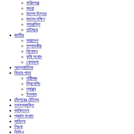
ফরিদগঞ্জ
কচুয়া
মতলব উত্তর
মতলব দক্ষিণ
শাহরাস্তি
হাইমচর
জাতীয়
সারাদেশ
সম্পাদকীয়
বিনোদন
কৃষি সংবাদ
খেলাধুলা
আন্তর্জাতিক
ফিচার পাতা
নারীমঞ্চ
ফ্রিলেন্সিং
স্বাস্থ্য
ইসলাম
চাঁদপুরের ঐতিহ্য
তথ্যপ্রযুক্তি
ব্যক্তিত্ব
প্রবাস সংবাদ
সাহিত্য
লিঙ্ক
ভিডিও