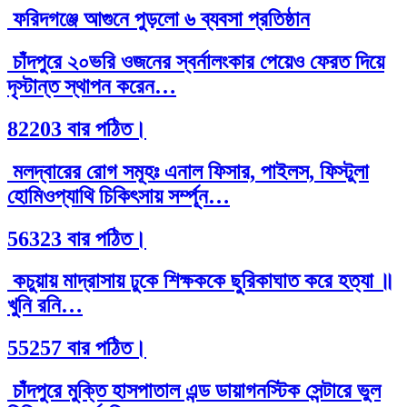
ফরিদগঞ্জে আগুনে পুড়লো ৬ ব্যবসা প্রতিষ্ঠান
চাঁদপুরে ২০ভরি ওজনের স্বর্নালংকার পেয়েও ফেরত দিয়ে
দৃস্টান্ত স্থাপন করেন…
82203 বার পঠিত।
মলদ্বারের রোগ সমূহঃ এনাল ফিসার, পাইলস, ফিস্টুলা
হোমিওপ্যাথি চিকিৎসায় সর্ম্পূন…
56323 বার পঠিত।
কচুয়ায় মাদ্রাসায় ঢুকে শিক্ষককে ছুরিকাঘাত করে হত্যা ॥
খুনি রনি…
55257 বার পঠিত।
চাঁদপুরে মুক্তি হাসপাতাল এন্ড ডায়াগনস্টিক সেন্টারে ভুল