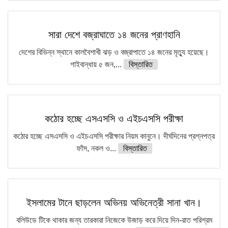
সারা দেশে বজ্রাঘাতে ১৪ জনের প্রাণহানি
দেশের বিভিন্ন স্থানে কালবৈশাখী ঝড় ও বজ্রাপাতে ১৪ জনের মৃত্যু হয়েছে।
গাইবান্ধায় ৫ জন,...
বিস্তারিত
কঠোর হচ্ছে এসএসসি ও এইচএসসি পরীক্ষা
কঠোর হচ্ছে এসএসসি ও এইচএসসি পরীক্ষার নিয়ম কানুনে। দীর্ঘদিনের প্রশ্নপত্র
ফাঁস, নকল ও...
বিস্তারিত
ইসলামের টানে ছাড়লেন অভিনয় অভিনেত্রী সানা খান।
বলিউডে টিকে থাকার জন্য তারকারা নিজেকে উজাড় করে দিয়ে দিন-রাত পরিশ্রম