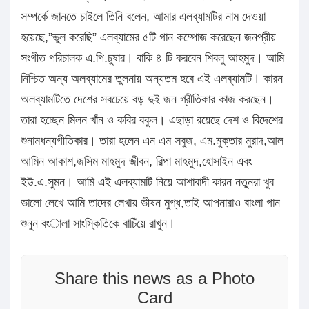
সম্পর্কে জানতে চাইলে তিনি বলেন, আমার এলব্যামটির নাম দেওয়া
হয়েছে,”ভুল করেছি” এলব্যামের ৫টি গান কম্পোজ করেছেন জনপ্রীয়
সংগীত পরিচালক এ.পি.চুষার। বাকি ৪ টি করবেন শিবলু আহমুদ। আমি
নিশ্চিত অন্য অলব্যামের তুলনায় অন্যতম হবে এই এলব্যামটি। কারন
অলব্যামটিতে দেশের সবচেয়ে বড় দুই জন গ্রীতিকার কাজ করছেন।
তারা হচ্ছেন মিলন খাঁন ও কবির বকুল। এছাড়া রয়েছে দেশ ও বিদেশের
শুনামধন্যগীতিকার। তারা হলেন এন এম সবুজ, এম.মুক্তার মুরাদ,আল
আমিন আকাশ,জসিম মাহমুদ জীবন, রিপা মাহমুদ,হোসাইন এবং
ইউ.এ.সুমন। আমি এই এলব্যামটি নিয়ে আশাবাদী কারন নতুনরা খুব
ভালো লেখে আমি তাদের লেখায় ভীষন মুগ্ধ,তাই আপনারাও বাংলা গান
শুনুন বংালা সাংস্কিতিকে বাচিঁয়ে রাখুন।
Share this news as a Photo
Card