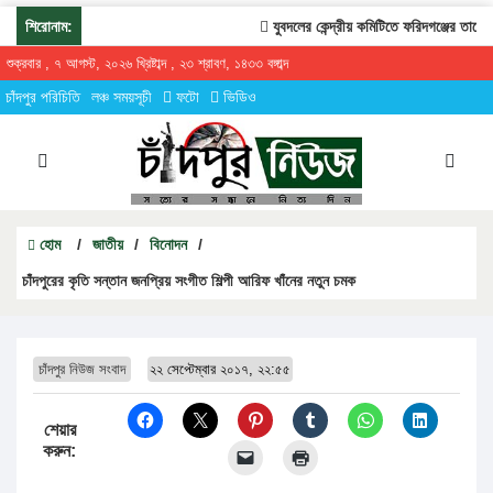
শিরোনাম:
যুবদলের কেন্দ্রীয় কমিটিতে ফরিদগঞ্জের তারেকুর 
শুক্রবার , ৭ আগস্ট, ২০২৬ খ্রিষ্টাব্দ , ২৩ শ্রাবণ, ১৪৩৩ বঙ্গাব্দ
চাঁদপুর পরিচিতি
লঞ্চ সময়সূচী
ফটো
ভিডিও
হোম
/
জাতীয়
/
বিনোদন
/
চাঁদপুরের কৃতি সন্তান জনপ্রিয় সংগীত শিল্পী আরিফ খাঁনের নতুন চমক
চাঁদপুর নিউজ সংবাদ
২২ সেপ্টেম্বার ২০১৭, ২২:৫৫
শেয়ার
করুন: