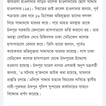
জামতলা হাওলাদার বাড়ির খালেক হাওলাদারের ছেলে সাদ্দাম
হাওলাদার (২৪)। নিহতের ভাই রুবেল হাওলাদার জানায়, পূর্ব
শত্রুতার জের ধরে ১৬ ডিসেম্বর অভিযুক্তরা তাদের দলবল
নিয়ে সাদ্দামকে মারধর করে। পরে আহত অবস্থায় তাকে
চাঁদপুর সরকারি জেনারেল হাসপাতালে ভর্তি করানো হয়। তার
অবস্থা বেঘতিক দেখে চিকিৎসক ঢাকা মেডিকেল কলেজ
হাসপাতালে রেফার করে। তিনি আরো জানান, পূর্বেও
কয়েকবার অভিযুক্তরা সাদ্দামকে মারধর করেছে। লাশ ঢাকা
মেডিকেল কলেজ হাসপাতাল থেকে চাঁদপুরের উদ্দেশ্যে
রওয়ানা হয়েছে। চাঁদপুর মডেল থানার এসআই অনুপ চক্রবর্তী
জানায়, ‘এ ঘটনায় দু’জনকে আটক করা হয়েছে, মামলার
প্রস্তুতি চলছে।’এদিকে সাদ্দাম হত্যার বিচারের দাবিতে স্থানীয়
নারী-পুরুষরা চাঁদপুর পুলিশ সুপারের কার্যালয়ের সামনে
বিক্ষোভ প্রর্শন করেছে।