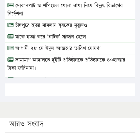
দোকানপাট ও শপিংমল খোলা রাখা নিয়ে বিদ্যুৎ বিভাগের
নির্দেশনা
চাঁদপুরে হত্যা মামলায় যুবকের মৃত্যুদণ্ড
মাকে হত্যা করে ‘নাটক’ সাজান ছেলে
আগামী ২৮ মে ঈদুল আজহার তারিখ ঘোষণা
ভ্রাম্যমাণ আদালতে দুইটি প্রতিষ্ঠানকে প্রতিষ্ঠানকে ৪০হাজার
টাকা জরিমানা।
এবার লঞ্চের ভাড়া বাড়ল
১৭ থেকে ২১ শতাংশ বিদ্যুতের দাম বাড়ানোর প্রস্তাব পিডিবির
১৬ মে চাঁদপুর ও ২৫ মে ফেনী সফরে যাবেন প্রধানমন্ত্রী
উচ্চশিক্ষায় গৌরবময় অর্জন: পূর্ণ স্কলারশিপে যুক্তরাষ্ট্রে
পিএইচডি করছেন কুয়েটের কৃতি…
আরও সংবাদ
সারা দেশে বজ্রাঘাতে ১৪ জনের প্রাণহানি