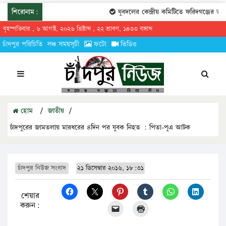
শিরোনাম:
যুবদলের কেন্দ্রীয় কমিটিতে ফরিদগঞ্জের তারে
বৃহস্পতিবার , ৬ আগস্ট, ২০২৬ খ্রিষ্টাব্দ , ২২ শ্রাবণ, ১৪৩৩ বঙ্গাব্দ
চাঁদপুর পরিচিতি
লঞ্চ সময়সূচী
ফটো
ভিডিও
হোম
/
জাতীয়
/
চাঁদপুরের জামতলায় মারধরের ৪দিন পর যুবক নিহত : পিতা-পুএ আটক
চাঁদপুর নিউজ সংবাদ
২১ ডিসেম্বার ২০১৬, ১৮:৩১
শেয়ার
করুন: