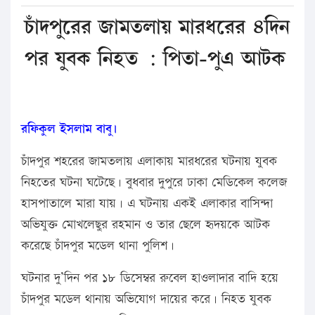
চাঁদপুরের জামতলায় মারধরের ৪দিন
পর যুবক নিহত : পিতা-পুএ আটক
রফিকুল ইসলাম বাবু।
চাঁদপুর শহরের জামতলায় এলাকায় মারধরের ঘটনায় যুবক
নিহতের ঘটনা ঘটেছে। বুধবার দুপুরে ঢাকা মেডিকেল কলেজ
হাসপাতালে মারা যায়। এ ঘটনায় একই এলাকার বাসিন্দা
অভিযুক্ত মোখলেছুর রহমান ও তার ছেলে হৃদয়কে আটক
করেছে চাঁদপুর মডেল থানা পুলিশ।
ঘটনার দু’দিন পর ১৮ ডিসেম্বর রুবেল হাওলাদার বাদি হয়ে
চাঁদপুর মডেল থানায় অভিযোগ দায়ের করে। নিহত যুবক