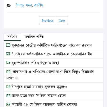
চাঁদপুর সদর
,
জাতীয়
Previous
Next
সর্বশেষ
সর্বাধিক পঠিত
যুবদলের কেন্দ্রীয় কমিটিতে ফরিদগঞ্জের তারেকুর রহমান
চাঁদপুরের অর্ধশতাধিক গ্রামে আগামীকাল কোরবানির ঈদ
বৃহস্পতিবার পবিত্র ঈদুল আজহা
দোকানপাট ও শপিংমল খোলা রাখা নিয়ে বিদ্যুৎ বিভাগের
নির্দেশনা
চাঁদপুরে হত্যা মামলায় যুবকের মৃত্যুদণ্ড
মাকে হত্যা করে ‘নাটক’ সাজান ছেলে
আগামী ২৮ মে ঈদুল আজহার তারিখ ঘোষণা