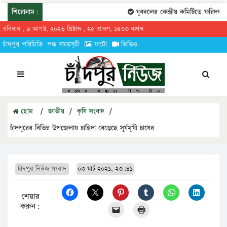
শিরোনাম:
যুবদলের কেন্দ্রীয় কমিটিতে ফরিদগঞ্জে
রবিবার , ৯ আগস্ট, ২০২৬ খ্রিষ্টাব্দ , ২৫ শ্রাবণ, ১৪৩৩ বঙ্গাব্দ
চাঁদপুর পরিচিতি
লঞ্চ সময়সূচী
ফটো
ভিডিও
হোম
/
জাতীয়
/
কৃষি সংবাদ
/
চাঁদপুরের বিভিন্ন উপজেলায় চাহিদা বেড়েছে সূর্যমুখী চাষের
চাঁদপুর নিউজ সংবাদ
০৩ মার্চ ২০২১, ২৩:৪১
শেয়ার
করুন: