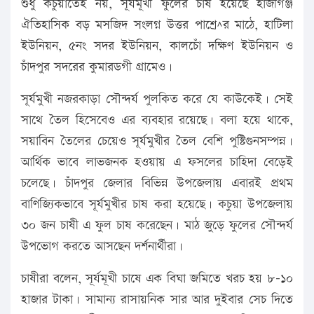
শুধু কচুয়াতেই নয়, সূর্যমূখী ফুলের চাষ হয়েছে হাজীগঞ্জ
ঐতিহাসিক বড় মসজিদ সংলগ্ন উত্তর পাশের্^র মাঠে, হাটিলা
ইউনিয়ন, ৫নং সদর ইউনিয়ন, কালচোঁ দক্ষিণ ইউনিয়ন ও
চাঁদপুর সদরের কুমারডগী গ্রামেও।
সূর্যমুখী নজরকাড়া সৌন্দর্য পুলকিত করে যে কাউকেই। সেই
সাথে তৈল হিসেবেও এর ব্যবহার রয়েছে। বলা হয়ে থাকে,
সয়াবিন তৈলের চেয়েও সূর্যমুখীর তৈল বেশি পুষ্টিগুনসম্পন্ন।
আর্থিক ভাবে লাভজনক হওয়ায় এ ফসলের চাহিদা বেড়েই
চলেছে। চাঁদপুর জেলার বিভিন্ন উপজেলায় এবারই প্রথম
বাণিজ্যিকভাবে সূর্যমুখীর চাষ করা হয়েছে। কচুয়া উপজেলায়
৩০ জন চাষী এ ফুল চাষ করেছেন। মাঠ জুড়ে ফুলের সৌন্দর্য
উপভোগ করতে আসছেন দর্শনার্থীরা।
চাষীরা বলেন, সূর্যমূখী চাষে এক বিঘা জমিতে খরচ হয় ৮-১০
হাজার টাকা। সামান্য রাসায়নিক সার আর দুইবার সেচ দিতে