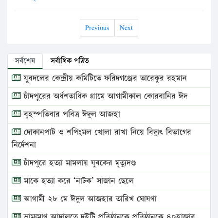
Previous
Next
সর্বশেষ
সর্বাধিক পঠিত
যুবদলের কেন্দ্রীয় কমিটিতে ফরিদগঞ্জের তারেকুর রহমান
চাঁদপুরের অর্ধশতাধিক গ্রামে আগামীকাল কোরবানির ঈদ
বৃহস্পতিবার পবিত্র ঈদুল আজহা
দোকানপাট ও শপিংমল খোলা রাখা নিয়ে বিদ্যুৎ বিভাগের
নির্দেশনা
চাঁদপুরে হত্যা মামলায় যুবকের মৃত্যুদণ্ড
মাকে হত্যা করে ‘নাটক’ সাজান ছেলে
আগামী ২৮ মে ঈদুল আজহার তারিখ ঘোষণা
ভ্রাম্যমাণ আদালতে দুইটি প্রতিষ্ঠানকে প্রতিষ্ঠানকে ৪০হাজার