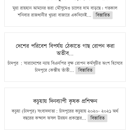
মুন্না রায়হান আমনের ভরা মৌসুমেও চালের দাম বাড়ছে। গতকাল
শনিবার রাজধানীর খুচরা বাজারে একদিনেই...
বিস্তারিত
দেশের পরিবেশ বিপর্যয় ঠেকাতে গাছ রোপন করা
অতীব…
চাঁদপুর : সারাদেশের ন্যায় বিএনপির বৃক্ষ রোপন কর্মসূচীর অংশ হিসেবে
চাঁদপুরে কেন্দ্রীয় তাঁতী...
বিস্তারিত
কচুয়ায় দিনব্যাপী কৃষক প্রশিক্ষন
কচুয়া (চাঁদপুর) সংবাদদাতা: চাঁদপুরের কচুয়ায় ২০২০- ২০২১ অর্থ
বছরের কন্দাল ফসল উন্নয়ন প্রকল্পের...
বিস্তারিত