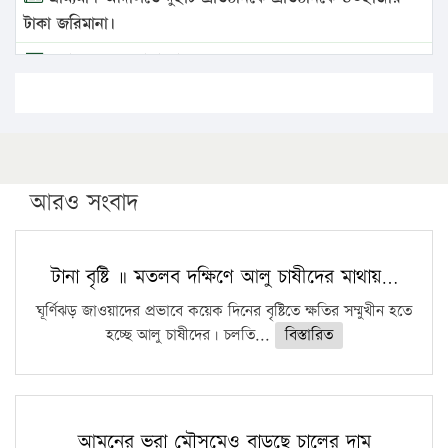
টাকা জরিমানা।
এবার লঞ্চের ভাড়া বাড়ল
১৭ থেকে ২১ শতাংশ বিদ্যুতের দাম বাড়ানোর প্রস্তাব পিডিবির
১৬ মে চাঁদপুর ও ২৫ মে ফেনী সফরে যাবেন প্রধানমন্ত্রী
উচ্চশিক্ষায় গৌরবময় অর্জন: পূর্ণ স্কলারশিপে যুক্তরাষ্ট্রে
পিএইচডি করছেন কুয়েটের কৃতি…
আরও সংবাদ
সারা দেশে বজ্রাঘাতে ১৪ জনের প্রাণহানি
কঠোর হচ্ছে এসএসসি ও এইচএসসি পরীক্ষা
টানা বৃষ্টি ॥ মতলব দক্ষিণে আলু চাষীদের মাথায়…
ফরিদগঞ্জে আগুনে পুড়লো ৬ ব্যবসা প্রতিষ্ঠান
ঘূর্ণিঝড় জাওয়াদের প্রভাবে কয়েক দিনের বৃষ্টিতে ক্ষতির সম্মুখীন হতে
হচ্ছে আলু চাষীদের। চলতি...
বিস্তারিত
আমনের ভরা মৌসুমেও বাড়ছে চালের দাম