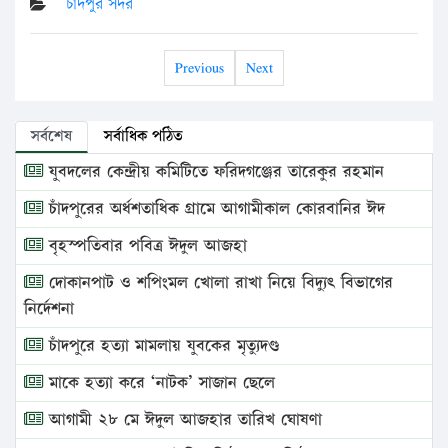
চাঁদপুর সদর
Previous
Next
সর্বশেষ
সর্বাধিক পঠিত
যুবদলের কেন্দ্রীয় কমিটিতে ফরিদগঞ্জের তারেকুর রহমান
চাঁদপুরের অর্ধশতাধিক গ্রামে আগামীকাল কোরবানির ঈদ
বৃহস্পতিবার পবিত্র ঈদুল আজহা
দোকানপাট ও শপিংমল খোলা রাখা নিয়ে বিদ্যুৎ বিভাগের
নির্দেশনা
চাঁদপুরে হত্যা মামলায় যুবকের মৃত্যুদণ্ড
মাকে হত্যা করে ‘নাটক’ সাজান ছেলে
আগামী ২৮ মে ঈদুল আজহার তারিখ ঘোষণা