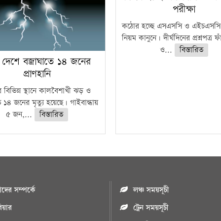
পরীক্ষা
কঠোর হচ্ছে এসএসসি ও এইচএসসি 
নিয়ম কানুনে। দীর্ঘদিনের প্রশ্নপত্র 
ও...
বিস্তারিত
 দেশে বজ্রাঘাতে ১৪ জনের
প্রাণহানি
 বিভিন্ন স্থানে কালবৈশাখী ঝড় ও
ে ১৪ জনের মৃত্যু হয়েছে। গাইবান্ধায়
৫ জন,...
বিস্তারিত
ের সম্পর্কে
লঞ্চ সময়সূচী
রিয়ার
ট্রেন সময়সূচী