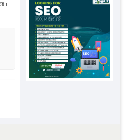
প্রতিষ্ঠানকে ৪০হাজার টাকা জরিমানা।
করে।
এবার লঞ্চের ভাড়া বাড়ল
১৭ থেকে ২১ শতাংশ বিদ্যুতের দাম
বাড়ানোর প্রস্তাব পিডিবির
১৬ মে চাঁদপুর ও ২৫ মে ফেনী সফরে
যাবেন প্রধানমন্ত্রী
উচ্চশিক্ষায় গৌরবময় অর্জন: পূর্ণ
স্কলারশিপে যুক্তরাষ্ট্রে পিএইচডি করছেন
কুয়েটের কৃতি…
সারা দেশে বজ্রাঘাতে ১৪ জনের
প্রাণহানি
কঠোর হচ্ছে এসএসসি ও এইচএসসি
পরীক্ষা
ফরিদগঞ্জে আগুনে পুড়লো ৬ ব্যবসা