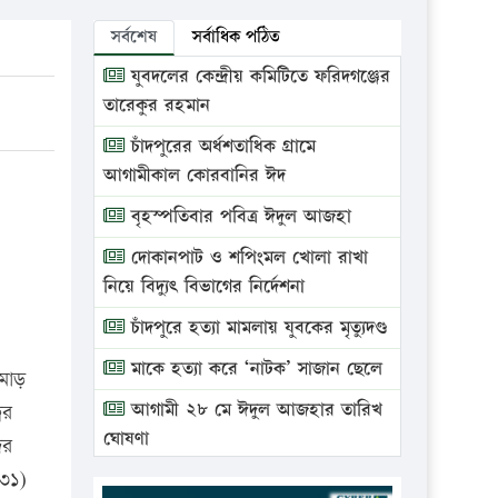
সর্বশেষ
সর্বাধিক পঠিত
যুবদলের কেন্দ্রীয় কমিটিতে ফরিদগঞ্জের
তারেকুর রহমান
চাঁদপুরের অর্ধশতাধিক গ্রামে
আগামীকাল কোরবানির ঈদ
বৃহস্পতিবার পবিত্র ঈদুল আজহা
দোকানপাট ও শপিংমল খোলা রাখা
নিয়ে বিদ্যুৎ বিভাগের নির্দেশনা
চাঁদপুরে হত্যা মামলায় যুবকের মৃত্যুদণ্ড
মাকে হত্যা করে ‘নাটক’ সাজান ছেলে
মোড়
আগামী ২৮ মে ঈদুল আজহার তারিখ
বর
ঘোষণা
দর
(৩১)
ভ্রাম্যমাণ আদালতে দুইটি প্রতিষ্ঠানকে