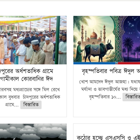
ঁদপুরের অর্ধশতাধিক গ্রামে
বৃহস্পতিবার পবিত্র ঈদুল
গামীকাল কোরবানির ঈদ
খোশ আমদেদ ঈদুল আজহা। যথাযথ
মর্যাদা ও ভাবগাম্ভীর্যের মধ্য দিয়
বসহ মধ্যপ্রাচ্যের সঙ্গে মিল রেখে
বৃহস্পতিবার ১০...
বিস্তারি
াল বুধবার চাঁদপুরের অর্ধশতাধিক
গ্রামে...
বিস্তারিত
কঠোর হচ্ছে এসএসসি ও এ