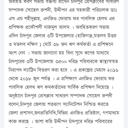
অবহিত করণ সভায় বক্তব্য রাখেন চাঁদপুর প্রেসক্লাবের সাধারণ
সম্পাদক সোহেল রুশদী, উদ্দীপন এর সহকারী পরিচালক ডাঃ
এস এম শহীদুল্লাহ, এনজিও ফোরাম ফর পাবলিক হেলথ এর
প্রশিক্ষক প্রকৌশলী নাজমুল আলম । অবহিতকরণ সভায়
এদিন চাঁদপুর জেলার ৩টি উপজেলার (হাজিগঞ্জ,মতলব উত্তর
ও মতলব দক্ষিণ ) মোট ৩৮ জন ঋণ কর্মকর্তা এ প্রশিক্ষনে
অংশ নেন । সভায় জানানো হয় বিনা সুদে ঋণের মাধ্যমে
চাঁদপুরের ৩টি উপজেলায় ৩৫০০ দরিদ্র পরিবারকে স্বাস্থ্যসম্মত
নিরাপদ ল্যাট্রিন বিতরণ করা হবে । এ প্রকল্পের মেয়াদ ২০১৬
থেকে ২০১৮ জুন পর্যন্ত । এ প্রশিক্ষণে এনজিও ফোরাম ফর
পাবলিক হেলথ ঋণ কমকর্তাদের সার্বিক প্রশিক্ষণ দিয়েছে ।
অনুষ্ঠানে চাঁদপুর প্রেসক্লাব সাধারণ সম্পাদক সোহেল রুশদী
বলেন,চাঁদপুর জেলায় শতভাগ স্যানিটেশন নিশ্চিত করতে
জেলা প্রশাসন,জনপ্রতিনিধি,বিভিন্ন এনজিও প্রতিষ্ঠান, গণমাধ্যম
কাজ করছে । আশা করি উদ্দীপন চাঁদপুরে দরিদ্র পরিবারের