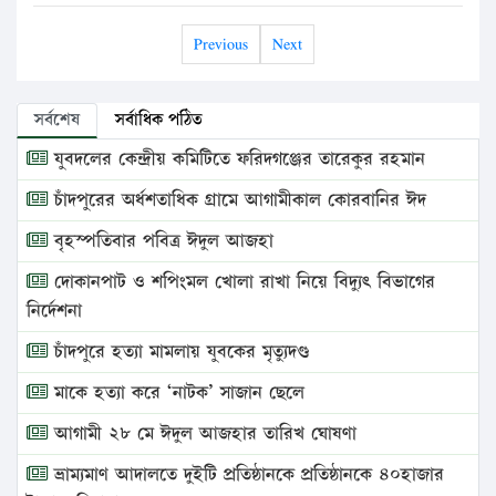
Previous
Next
সর্বশেষ
সর্বাধিক পঠিত
যুবদলের কেন্দ্রীয় কমিটিতে ফরিদগঞ্জের তারেকুর রহমান
চাঁদপুরের অর্ধশতাধিক গ্রামে আগামীকাল কোরবানির ঈদ
বৃহস্পতিবার পবিত্র ঈদুল আজহা
দোকানপাট ও শপিংমল খোলা রাখা নিয়ে বিদ্যুৎ বিভাগের
নির্দেশনা
চাঁদপুরে হত্যা মামলায় যুবকের মৃত্যুদণ্ড
মাকে হত্যা করে ‘নাটক’ সাজান ছেলে
আগামী ২৮ মে ঈদুল আজহার তারিখ ঘোষণা
ভ্রাম্যমাণ আদালতে দুইটি প্রতিষ্ঠানকে প্রতিষ্ঠানকে ৪০হাজার