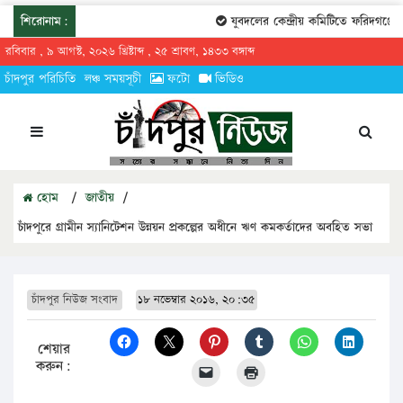
শিরোনাম:
যুবদলের কেন্দ্রীয় কমিটিতে ফরিদগঞ্জের তার
রবিবার , ৯ আগস্ট, ২০২৬ খ্রিষ্টাব্দ , ২৫ শ্রাবণ, ১৪৩৩ বঙ্গাব্দ
চাঁদপুর পরিচিতি
লঞ্চ সময়সূচী
ফটো
ভিডিও
হোম
/
জাতীয়
/
চাঁদপুরে গ্রামীন স্যানিটেশন উন্নয়ন প্রকল্পের অধীনে ঋণ কমকর্তাদের অবহিত সভা
চাঁদপুর নিউজ সংবাদ
১৮ নভেম্বার ২০১৬, ২০:৩৫
শেয়ার
করুন: