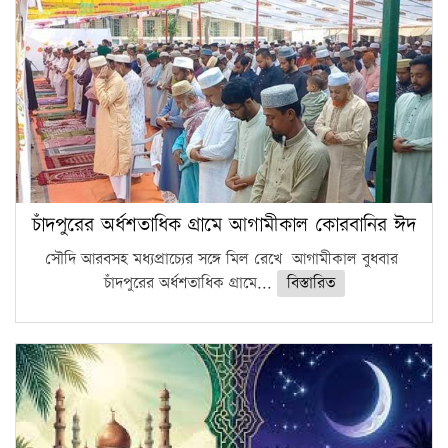
চাঁদপুরের অর্ধশতাধিক গ্রামে আগামীকাল কোরবানির ঈদ
সৌদি আরবসহ মধ্যপ্রাচ্যের সঙ্গে মিল রেখে আগামীকাল বুধবার
চাঁদপুরের অর্ধশতাধিক গ্রামে...
বিস্তারিত