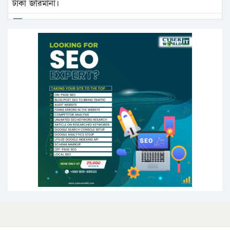
টাকা জরিমানা।
এবার লঞ্চের ভাড়া বাড়ল
১৭ থেকে ২১ শতাংশ বিদ্যুতের দাম বাড়ানোর প্রস্তাব পিডিবির
১৬ মে চাঁদপুর ও ২৫ মে ফেনী সফরে যাবেন প্রধানমন্ত্রী
উচ্চশিক্ষায় গৌরবময় অর্জন: পূর্ণ স্কলারশিপে যুক্তরাষ্ট্রে
পিএইচডি করছেন কুয়েটের কৃতি…
সারা দেশে বজ্রাঘাতে ১৪ জনের প্রাণহানি
কঠোর হচ্ছে এসএসসি ও এইচএসসি পরীক্ষা
ফরিদগঞ্জে আগুনে পুড়লো ৬ ব্যবসা প্রতিষ্ঠান