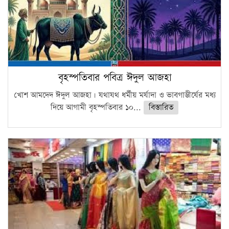
বৃহস্পতিবার পবিত্র ঈদুল আজহা
খোশ আমদেদ ঈদুল আজহা। যথাযথ ধর্মীয় মর্যাদা ও ভাবগাম্ভীর্যের মধ্য
দিয়ে আগামী বৃহস্পতিবার ১০...
বিস্তারিত