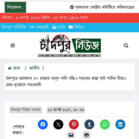
শিরোনাম:
যুবদলের কেন্দ্রীয় কমিটিতে ফরিদগঞ্জের তার
রবিবার , ৯ আগস্ট, ২০২৬ খ্রিষ্টাব্দ , ২৫ শ্রাবণ, ১৪৩৩ বঙ্গাব্দ
চাঁদপুর পরিচিতি
লঞ্চ সময়সূচী
ফটো
ভিডিও
হোম
/
জাতীয়
/
চাঁদপুরে চরাঞ্চলে ৪০ হাজার মানুষ পানি বন্ধি॥ শহরের রাস্তা ঘাট পানির নীচে॥
চরম দুর্ভোগে শহরবাসী
চাঁদপুর নিউজ সংবাদ
১৬ আগষ্ট ২০১৭, ১৮:২৫
শেয়ার
করুন: