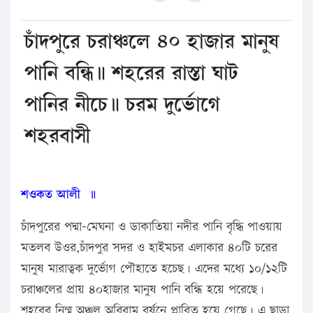
চাঁদপুরে চরাঞ্চলে ৪০ হাজার মানুষ
পানি বন্ধি॥ শহরের রাস্তা ঘাট
পানির নীচে॥ চরম দুর্ভোগে
শহরবাসী
শওকত আলী ॥
চাঁদপুরের পদ্মা-মেঘনা ও ডাকাতিয়া নদীর পানি বৃদ্ধি পাওয়ায়
মতলব উওর,চাঁদপুর সদর ও হাইমচর এলাকার ৪০টি চরের
মানুষ মারাত্বক দুর্ভোগ পৌহাতে হচেছ। এদের মধ্যে ১০/১২টি
চরাঞ্চলের প্রায় ৪০হাজার মানুষ পানি বন্ধি হয়ে পরেছে।
শহরের নিন্ম অঞ্চল অবিরাম বর্ষনে প্লাবিত হয়ে গেছে। এ ছাড়া