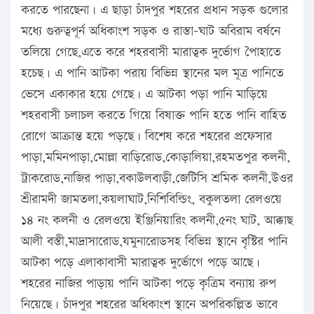
করতে পারছেনা। এ ছাড়া চাঁদপুর শহরের প্রধান সড়ক গুলোর
মধ্যে গুরুত্বপূর্ন অধিকাংশ সড়ক ও রাস্তা-ঘাট অবিরাম বর্ষনে
তলিয়ে গেছে,এতে করে শহরবাসী মারাত্বক দুর্ভোগ পৈাহাতে
হচেছ। এ পানি আটকা পরায় বিভিন্ন স্থানের মল মূত্র পানিতে
ভেসে একাকার হয়ে গেছে। এ আটকা পড়া পানি মাড়িয়ে
শহরবাসী চলাচল করতে গিয়ে বিষাক্ত পানি হতে পানি বাহিত
রোগে আক্রান্ত হয়ে পড়ছে। বিশেষ করে শহরের প্রফেসার
পাড়া,মমিনপাড়া,মোল্লা বাড়িরোড,কোড়ালিয়া,রহমতপুর কলনী,
ট্রাকরোড,নাজির পাড়া,বকাউলবাড়ী,জেটিসি শ্রমিক কলনী,উওর
শ্রীরামদী জামতলা,কয়লাঘাট,নিশিবিল্ডিং, বকুলতলা রেলওয়ে
১৪ নং কলনী ও রেলওয়ে ইঞ্জিনিয়ারিং কলনী,৫নং ঘাট, আক্কাছ
আলী বস্তী,মাদ্রাসারোড,যমুনারোডসহ বিভিন্ন স্থানে বৃস্টির পানি
আটকা পড়ে এলাকাবাসী মারাত্বক দুর্ভোগে পড়ে আছে।
শহরের নাজির পাড়ায় পানি আটকা পড়ে কৃত্রিম বন্যায় রুপ
নিয়েছে। চাঁদপুর শহরের অধিকাংশ স্থানে অপরিকল্পিত ভাবে