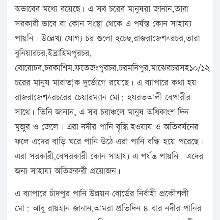
অভাবের মধ্যে রয়েছে। এ সব চরের মানুষরা জানান,তারা
সরকারী ভাবে বা কোন সংস্থা থেকে এ পর্যন্ত কোন সাহায্য
পায়নি। উল্লেখ্য যোগ্য চর গুলো হচেছ,রাজরাজেশ^রচর,তারা
বুনিয়ারচর,ইব্রাহিমপুরচর,
বোরোচর,চরকাশিম,ফতেজংপুরচর,চরমনিপুর,মাঝেরচরসহ১০/১২
চরের মানুষ মারাত¦ক দুর্ভোগে রয়েছে। এ ব্যাপারে কথা হয়
রাজরাজেশ^রচরের চেয়ারম্যান মো: হযরতআলী বেপারীর
সাথে। তিনি জানান, এ সব চরাঞ্চলে মানুষ অধিকাংশ দিন
মুজুর ও জেলে। এরা নদীর পানি বৃদ্ধি হওয়ায় ও অতিবর্ষনের
ফলে এদের বাড়ি ঘরে পানি উঠে এরা পানি বন্ধি হয়ে পরেছে।
এরা সরকারী,বেসরকারী কোন সাহায্য এ পর্যন্ত পায়নি। এদের
জন্য সাহায্য অতিজরুরী প্রয়োজন।
এ ব্যাপারে চাঁদপুর পানি উন্নয়ন বোর্ডের নির্বাহী প্রকৌশলী
মো: আবু রায়হান জানান,আমরা প্রতিদিন ৪ বার নদীর পানির