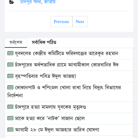
চাঁদপুর সদর
,
জাতীয়
Previous
Next
সর্বশেষ
সর্বাধিক পঠিত
যুবদলের কেন্দ্রীয় কমিটিতে ফরিদগঞ্জের তারেকুর রহমান
চাঁদপুরের অর্ধশতাধিক গ্রামে আগামীকাল কোরবানির ঈদ
বৃহস্পতিবার পবিত্র ঈদুল আজহা
দোকানপাট ও শপিংমল খোলা রাখা নিয়ে বিদ্যুৎ বিভাগের
নির্দেশনা
চাঁদপুরে হত্যা মামলায় যুবকের মৃত্যুদণ্ড
মাকে হত্যা করে ‘নাটক’ সাজান ছেলে
আগামী ২৮ মে ঈদুল আজহার তারিখ ঘোষণা