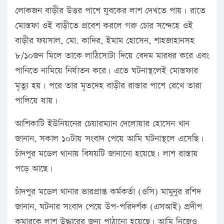
লোকজন বাড়ীর উত্তর পাশে যুবকের লাশ দেখতে পায়। রাতে
মোস্তফা ওই বাড়ীতে প্রবেশ করলে গরু চোর সন্দেহে ওই
বাড়ীর ফয়সাল, মো. কাদির, ইমাম হোসেন, শাহজাহানসহ
৮/১০জন মিলে তাকে লাঠিসোটা দিয়ে বেদম মারধর করে এবং
পানিতে নামিয়ে নির্যাতন করে। এতে ঘটনাস্থলেই মোস্তফার
মৃত্যু হয়। পরে তার মৃতদেহ বাড়ীর রাস্তার পাশে রেখে তারা
পালিয়ে যায়।
আশিকাটি ইউনিয়নের চেয়ারম্যান দেলোয়ার হোসেন খান
জানান, সকাল ১০টায় সংবাদ পেয়ে আমি ঘটনাস্থলে এসেছি।
চাঁদপুর মডেল থানায় বিষয়টি জানানো হয়েছে। লাশ রাস্তায়
পড়ে আছে।
চাঁদপুর মডেল থানার ভারপ্রাপ্ত কর্মকর্তা (ওসি) মামুনুর রশিদ
জানান, ঘটনার সংবাদ পেয়ে উপ-পরিদর্শক (এসআই) প্রদীপ
কুমারকে লাশ উদ্ধারের জন্য পাঠানো হয়েছে। আমি নিজেও