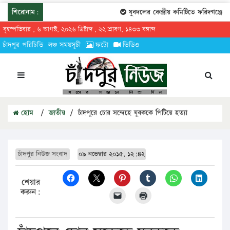
শিরোনাম:
যুবদলের কেন্দ্রীয় কমিটিতে ফরিদগঞ্জের তা
বৃহস্পতিবার , ৬ আগস্ট, ২০২৬ খ্রিষ্টাব্দ , ২২ শ্রাবণ, ১৪৩৩ বঙ্গাব্দ
চাঁদপুর পরিচিতি
লঞ্চ সময়সূচী
ফটো
ভিডিও
হোম
/
জাতীয়
/
চাঁদপুরে চোর সন্দেহে যুবককে পিটিয়ে হত্যা
চাঁদপুর নিউজ সংবাদ
০৯ নভেম্বার ২০১৫, ১২:৪২
শেয়ার
করুন: