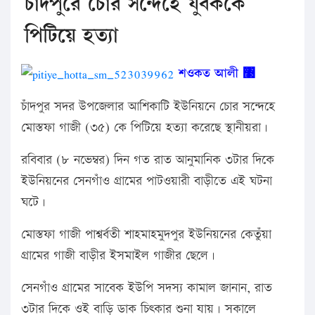
চাঁদপুরে চোর সন্দেহে যুবককে
পিটিয়ে হত্যা
শওকত আলী ঳
চাঁদপুর সদর উপজেলার আশিকাটি ইউনিয়নে চোর সন্দেহে
মোস্তফা গাজী (৩৫) কে পিটিয়ে হত্যা করেছে স্থানীয়রা।
রবিবার (৮ নভেম্বর) দিন গত রাত আনুমানিক ৩টার দিকে
ইউনিয়নের সেনগাঁও গ্রামের পাটওয়ারী বাড়ীতে এই ঘটনা
ঘটে।
মোস্তফা গাজী পাশ্বর্বতী শাহমাহমুদপুর ইউনিয়নের কেতুঁয়া
গ্রামের গাজী বাড়ীর ইসমাইল গাজীর ছেলে।
সেনগাঁও গ্রামের সাবেক ইউপি সদস্য কামাল জানান, রাত
৩টার দিকে ওই বাড়ি ডাক চিৎকার শুনা যায়। সকালে