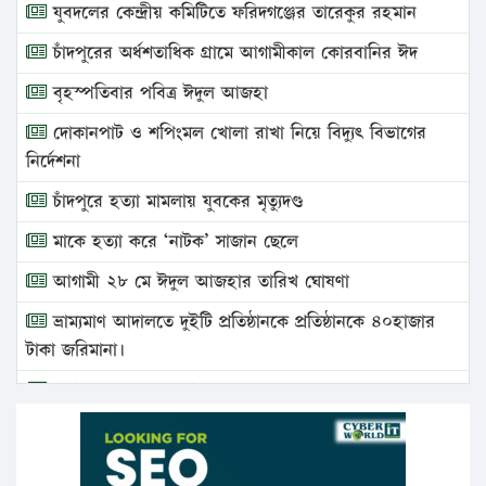
যুবদলের কেন্দ্রীয় কমিটিতে ফরিদগঞ্জের তারেকুর রহমান
চাঁদপুরের অর্ধশতাধিক গ্রামে আগামীকাল কোরবানির ঈদ
বৃহস্পতিবার পবিত্র ঈদুল আজহা
দোকানপাট ও শপিংমল খোলা রাখা নিয়ে বিদ্যুৎ বিভাগের
নির্দেশনা
চাঁদপুরে হত্যা মামলায় যুবকের মৃত্যুদণ্ড
মাকে হত্যা করে ‘নাটক’ সাজান ছেলে
আগামী ২৮ মে ঈদুল আজহার তারিখ ঘোষণা
ভ্রাম্যমাণ আদালতে দুইটি প্রতিষ্ঠানকে প্রতিষ্ঠানকে ৪০হাজার
টাকা জরিমানা।
এবার লঞ্চের ভাড়া বাড়ল
১৭ থেকে ২১ শতাংশ বিদ্যুতের দাম বাড়ানোর প্রস্তাব পিডিবির
১৬ মে চাঁদপুর ও ২৫ মে ফেনী সফরে যাবেন প্রধানমন্ত্রী