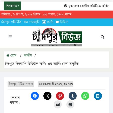
শিরোনাম:
যুবদলের কেন্দ্রীয় কমিটিতে ফরিদগঞ্জে
রবিবার , ৯ আগস্ট, ২০২৬ খ্রিষ্টাব্দ , ২৫ শ্রাবণ, ১৪৩৩ বঙ্গাব্দ
চাঁদপুর পরিচিতি
লঞ্চ সময়সূচী
ফটো
ভিডিও
হোম
/
জাতীয়
/
চাঁদপুরে দিনব্যাপি ডিজিটাল লার্নিং এন্ড আর্নিং মেলা অনুষ্ঠিত
চাঁদপুর নিউজ সংবাদ
১৩ ফেব্রুয়ারী ২০১৭, ১৯:৩৭
শেয়ার
করুন: