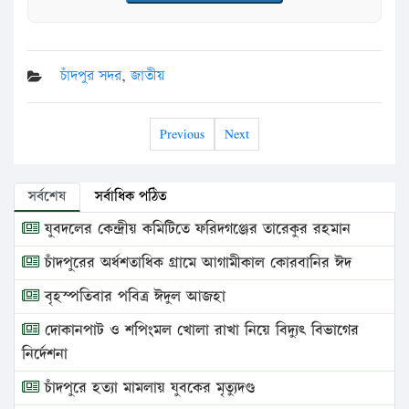
চাঁদপুর সদর
,
জাতীয়
Previous
Next
সর্বশেষ
সর্বাধিক পঠিত
যুবদলের কেন্দ্রীয় কমিটিতে ফরিদগঞ্জের তারেকুর রহমান
চাঁদপুরের অর্ধশতাধিক গ্রামে আগামীকাল কোরবানির ঈদ
বৃহস্পতিবার পবিত্র ঈদুল আজহা
দোকানপাট ও শপিংমল খোলা রাখা নিয়ে বিদ্যুৎ বিভাগের
নির্দেশনা
চাঁদপুরে হত্যা মামলায় যুবকের মৃত্যুদণ্ড