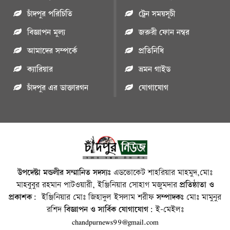
চাঁদপুর পরিচিতি
ট্রেন সময়সূচী
বিজ্ঞাপন মুল্য
জরুরী ফোন নম্বর
আমাদের সম্পর্কে
প্রতিনিধি
ক্যারিয়ার
ভ্রমন গাইড
চাঁদপুর এর ডাক্তারগন
যোগাযোগ
উপদেষ্টা মন্ডলীর সম্মানিত সদস্যঃ
এডভোকেট শাহরিয়ার মাহমুদ,মোঃ
মাহবুবুর রহমান পাটওয়ারী, ইঞ্জিনিয়ার সোহাগ মজুমদার
প্রতিষ্ঠাতা ও
প্রকাশক:
ইঞ্জিনিয়ার মোঃ জিহাদুল ইসলাম শরীফ
সম্পাদকঃ
মোঃ মামুনুর
রশিদ
বিজ্ঞাপন ও সার্বিক যোগাযোগ:
ই-মেইলঃ
chandpurnews99@gmail.com