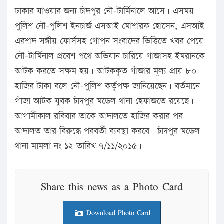
ঢাকার যাওয়ার জন্য চাঁদপুর নৌ-টার্মিনালে আসে। এসময়
পুলিশ নৌ-পুলিশ ইনচার্জ এসআই মোশারফ হোসেন, এসআই
এরশাদ সঙ্গীয় ফোর্সসহ গোপন সংবাদের ভিত্তিতে খবর পেয়ে
নৌ-টার্মিনাল প্রবেশ পথে অভিযান চারিয়ে গাজাসহ ইমরানকে
আটক করতে সক্ষম হয়। আটককৃত গাঁজার মূল্য প্রায় ৮০
হাজির টাকা বলে নৌ-পুলিশ কর্তৃপক্ষ জানিয়েছেন। বর্তমানে
গাঁজা আটক যুবক চাঁদপুর মডেল থানা হেফাজতে রয়েছে।
আগামীকাল রবিবার তাকে আদালতে হাজির করার পর
আদালত তার বিরুদ্ধে পরবর্তী ব্যবস্থা করবে। চাঁদপুর মডেল
থানা মামলা নং ১২ তারিখ ৭/১১/২০১৫।
Share this news as a Photo Card
Download Photo Card