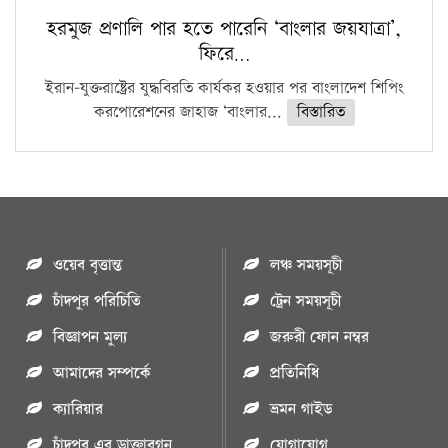
হরমুজ প্রণালি পার হতে পারেনি ‘বাংলার জয়যাত্রা’,
ফিরে…
ইরান-যুক্তরাষ্ট্রের যুদ্ধবিরতি কার্যকর হওয়ার পর বাংলাদেশ শিপিং
করপোরেশনের জাহাজ ‘বাংলার...
বিস্তারিত
ওয়েব বৃত্তান্ত
লঞ্চ সময়সূচী
চাঁদপুর পরিচিতি
ট্রেন সময়সূচী
বিজ্ঞাপন মুল্য
জরুরী ফোন নম্বর
আমাদের সম্পর্কে
প্রতিনিধি
ক্যারিয়ার
ভ্রমন গাইড
চাঁদপুর এর ডাক্তারগন
যোগাযোগ