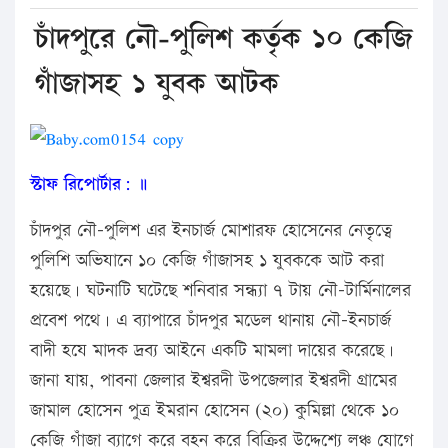
চাঁদপুরে নৌ-পুলিশ কর্তৃক ১০ কেজি
গাঁজাসহ ১ যুবক আটক
স্টাফ রিপোর্টার: ॥
চাঁদপুর নৌ-পুলিশ এর ইনচার্জ মোশারফ হোসেনের নেতৃত্বে
পুলিশি অভিযানে ১০ কেজি গাঁজাসহ ১ যুবককে আট করা
হয়েছে। ঘটনাটি ঘটেছে শনিবার সন্ধ্যা ৭ টায় নৌ-টার্মিনালের
প্রবেশ পথে। এ ব্যাপারে চাঁদপুর মডেল থানায় নৌ-ইনচার্জ
বাদী হযে মাদক দ্রব্য আইনে একটি মামলা দায়ের করেছে।
জানা যায়, পাবনা জেলার ইশ্বরদী উপজেলার ইশ্বরদী গ্রামের
জামাল হোসেন পুত্র ইমরান হোসেন (২০) কুমিল্লা থেকে ১০
কেজি গাঁজা ব্যাগে করে বহন করে বিক্রির উদ্দেশ্যে লঞ্চ যোগে