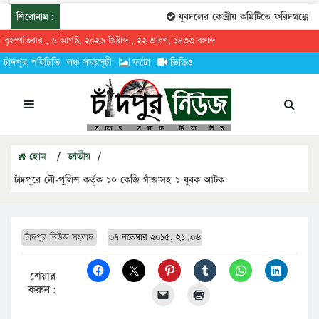
শিরোনাম:
যুবদলের কেন্দ্রীয় কমিটিতে ফরিদগঞ্জের ত
বৃহস্পতিবার , ৬ আগস্ট, ২০২৬ খ্রিষ্টাব্দ , ২২ শ্রাবণ, ১৪৩৩ বঙ্গাব্দ
চাঁদপুর পরিচিতি
লঞ্চ সময়সূচী
ফটো
ভিডিও
হোম
/
জাতীয়
/
চাঁদপুরে নৌ-পুলিশ কর্তৃক ১০ কেজি গাঁজাসহ ১ যুবক আটক
চাঁদপুর নিউজ সংবাদ
০৭ নভেম্বার ২০১৫, ২১:০৬
শেয়ার
করুন: