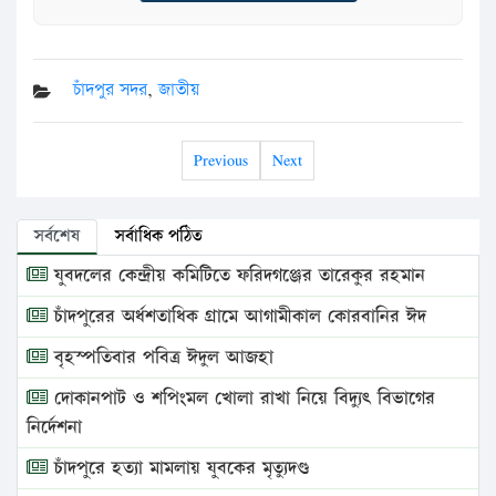
চাঁদপুর সদর
,
জাতীয়
Previous
Next
সর্বশেষ
সর্বাধিক পঠিত
যুবদলের কেন্দ্রীয় কমিটিতে ফরিদগঞ্জের তারেকুর রহমান
চাঁদপুরের অর্ধশতাধিক গ্রামে আগামীকাল কোরবানির ঈদ
বৃহস্পতিবার পবিত্র ঈদুল আজহা
দোকানপাট ও শপিংমল খোলা রাখা নিয়ে বিদ্যুৎ বিভাগের
নির্দেশনা
চাঁদপুরে হত্যা মামলায় যুবকের মৃত্যুদণ্ড