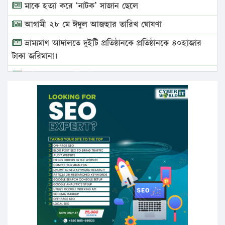
মাকে হত্যা করে ‘নাটক’ সাজান ছেলে
আগামী ২৮ মে ঈদুল আজহার তারিখ ঘোষণা
ভ্রাম্যমাণ আদালতে দুইটি প্রতিষ্ঠানকে প্রতিষ্ঠানকে ৪০হাজার
টাকা জরিমানা।
এবার লঞ্চের ভাড়া বাড়ল
১৭ থেকে ২১ শতাংশ বিদ্যুতের দাম বাড়ানোর প্রস্তাব পিডিবির
১৬ মে চাঁদপুর ও ২৫ মে ফেনী সফরে যাবেন প্রধানমন্ত্রী
উচ্চশিক্ষায় গৌরবময় অর্জন: পূর্ণ স্কলারশিপে যুক্তরাষ্ট্রে
পিএইচডি করছেন কুয়েটের কৃতি…
সারা দেশে বজ্রাঘাতে ১৪ জনের প্রাণহানি
কঠোর হচ্ছে এসএসসি ও এইচএসসি পরীক্ষা
ফরিদগঞ্জে আগুনে পুড়লো ৬ ব্যবসা প্রতিষ্ঠান